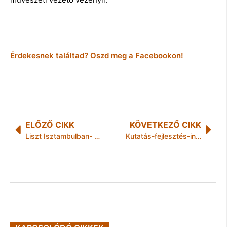
Érdekesnek találtad? Oszd meg a Facebookon!
ELŐZŐ CIKK
KÖVETKEZŐ CIKK
Liszt Isztambulban- meghívó zongoraestre
Kutatás-fejlesztés-innováció a logisztikában