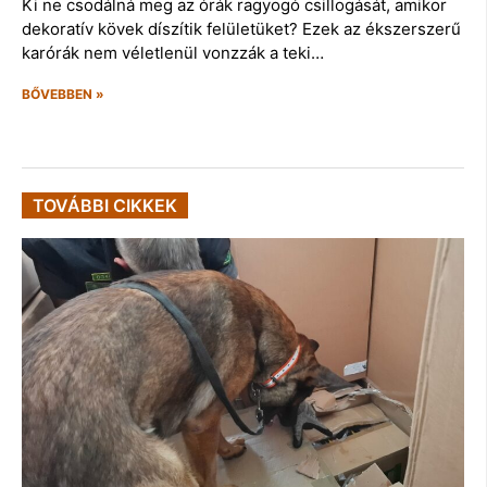
Ki ne csodálná meg az órák ragyogó csillogását, amikor
dekoratív kövek díszítik felületüket? Ezek az ékszerszerű
karórák nem véletlenül vonzzák a teki…
BŐVEBBEN »
TOVÁBBI CIKKEK