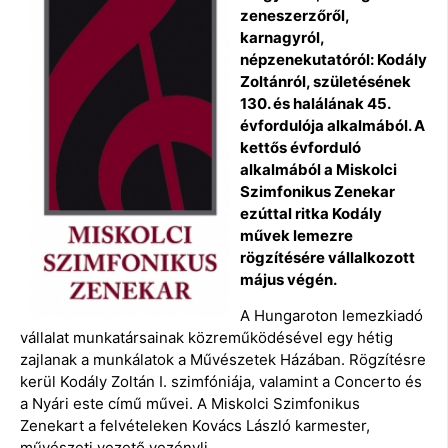
zeneszerzőről,
karnagyról,
népzenekutatóról: Kodály
Zoltánról, születésének
130. és halálának 45.
évfordulója alkalmából. A
kettős évforduló
alkalmából a Miskolci
Szimfonikus Zenekar
ezúttal ritka Kodály
művek lemezre
rögzítésére vállalkozott
május végén.
A Hungaroton lemezkiadó
vállalat munkatársainak közreműködésével egy hétig
zajlanak a munkálatok a Művészetek Házában. Rögzítésre
kerül Kodály Zoltán I. szimfóniája, valamint a Concerto és
a Nyári este című művei. A Miskolci Szimfonikus
Zenekart a felvételeken Kovács László karmester,
művészeti vezető vezényli.