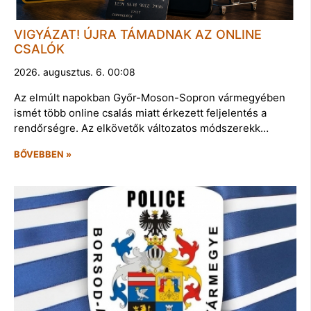
VIGYÁZAT! ÚJRA TÁMADNAK AZ ONLINE
CSALÓK
2026. augusztus. 6. 00:08
Az elmúlt napokban Győr-Moson-Sopron vármegyében
ismét több online csalás miatt érkezett feljelentés a
rendőrségre. Az elkövetők változatos módszerekk…
BŐVEBBEN »