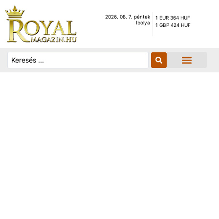
2026. 08. 7. péntek
1 EUR 364 HUF
Ibolya
1 GBP 424 HUF