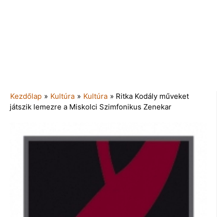
Kezdőlap
»
Kultúra
»
Kultúra
»
Ritka Kodály műveket
játszik lemezre a Miskolci Szimfonikus Zenekar