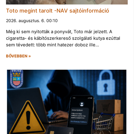
Toto megint tarolt -NAV sajtóinformáció
2026. augusztus. 6. 00:10
Még ki sem nyitották a ponyvát, Toto már jelzett. A
cigaretta- és kábítószerkereső szolgálati kutya ezúttal
sem tévedett: több mint hatezer doboz ille…
BŐVEBBEN »