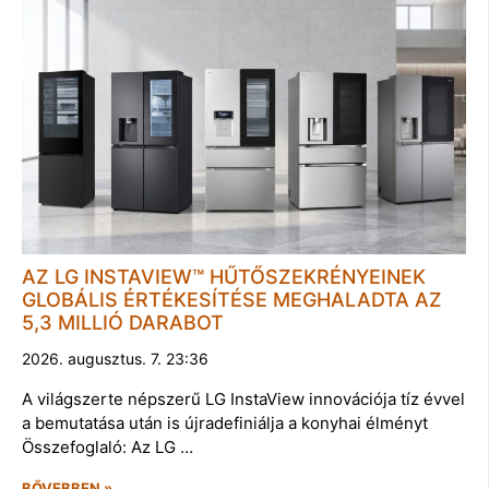
AZ LG INSTAVIEW™ HŰTŐSZEKRÉNYEINEK
GLOBÁLIS ÉRTÉKESÍTÉSE MEGHALADTA AZ
5,3 MILLIÓ DARABOT
2026. augusztus. 7. 23:36
A világszerte népszerű LG InstaView innovációja tíz évvel
a bemutatása után is újradefiniálja a konyhai élményt
Összefoglaló: Az LG …
BŐVEBBEN »