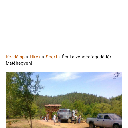
Kezdőlap
»
Hírek
»
Sport
»
Épül a vendégfogadó tér
Mátéhegyen!