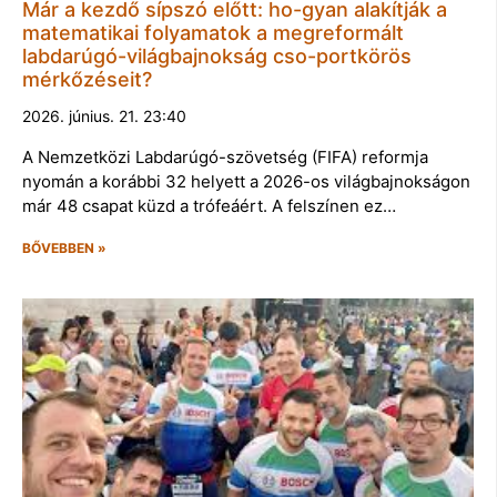
Már a kezdő sípszó előtt: ho-gyan alakítják a
matematikai folyamatok a megreformált
labdarúgó-világbajnokság cso-portkörös
mérkőzéseit?
2026. június. 21. 23:40
A Nemzetközi Labdarúgó-szövetség (FIFA) reformja
nyomán a korábbi 32 helyett a 2026-os világbajnokságon
már 48 csapat küzd a trófeáért. A felszínen ez…
BŐVEBBEN »