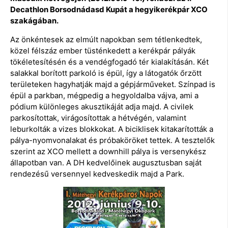
Decathlon Borsodnádasd Kupát a hegyikerékpár XCO
szakágában.
Az önkéntesek az elmúlt napokban sem tétlenkedtek,
közel félszáz ember tüsténkedett a kerékpár pályák
tökéletesítésén és a vendégfogadó tér kialakításán. Két
salakkal borított parkoló is épül, így a látogatók őrzött
területeken hagyhatják majd a gépjárműveket. Színpad is
épül a parkban, mégpedig a hegyoldalba vájva, ami a
pódium különleges akusztikáját adja majd. A civilek
parkosítottak, virágosítottak a hétvégén, valamint
leburkolták a vizes blokkokat. A biciklisek kitakarították a
pálya-nyomvonalakat és próbaköröket tettek. A tesztelők
szerint az XCO mellett a downhill pálya is versenykész
állapotban van. A DH kedvelőinek augusztusban saját
rendezésű versennyel kedveskedik majd a Park.