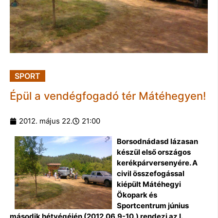
SPORT
Épül a vendégfogadó tér Mátéhegyen!
2012. május 22.
21:00
Borsodnádasd lázasan
készül első országos
kerékpárversenyére. A
civil összefogással
kiépült Mátéhegyi
Ökopark és
Sportcentrum június
második hétvégéjén (2012.06.9-10.) rendezi az I.