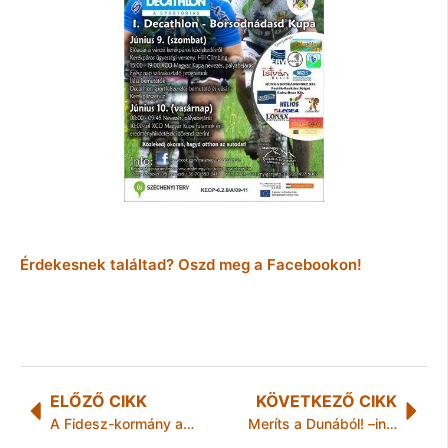
Érdekesnek találtad? Oszd meg a Facebookon!
ELŐZŐ CIKK
KÖVETKEZŐ CIKK
A Fidesz-kormány adjon számot Malév-ügyben!
Meríts a Dunából! –ingyenes gyermeknapi program a Margitszigeten