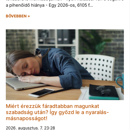
a pihenőidő hiánya - Egy 2026-os, 6105 f…
BŐVEBBEN »
Miért érezzük fáradtabban magunkat
szabadság után? Így győzd le a nyaralás-
másnaposságot!
2026. augusztus. 7. 23:28