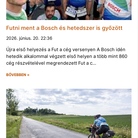
Futni ment a Bosch és hetedszer is győzött
2026. június. 20. 22:36
Újra első helyezés a Fut a cég versenyen A Bosch idén
hetedik alkalommal végzett első helyen a több mint 860
cég részvételével megrendezett Fut a c…
BŐVEBBEN »