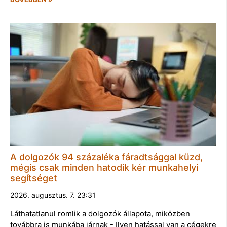
A dolgozók 94 százaléka fáradtsággal küzd,
mégis csak minden hatodik kér munkahelyi
segítséget
2026. augusztus. 7. 23:31
Láthatatlanul romlik a dolgozók állapota, miközben
továbbra is munkába járnak - Ilyen hatással van a cégekre