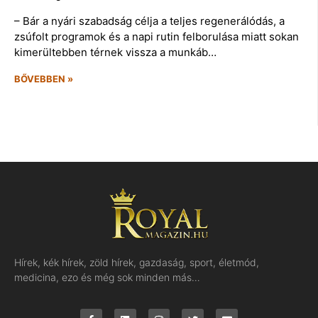
– Bár a nyári szabadság célja a teljes regenerálódás, a
zsúfolt programok és a napi rutin felborulása miatt sokan
kimerültebben térnek vissza a munkáb…
BŐVEBBEN »
Hírek, kék hírek, zöld hírek, gazdaság, sport, életmód,
medicina, ezo és még sok minden más…