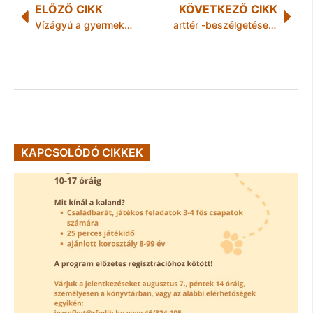
ELŐZŐ CIKK
KÖVETKEZŐ CIKK
Vízágyú a gyermekmedencében
arttér -beszélgetések a nőkről
KAPCSOLÓDÓ CIKKEK