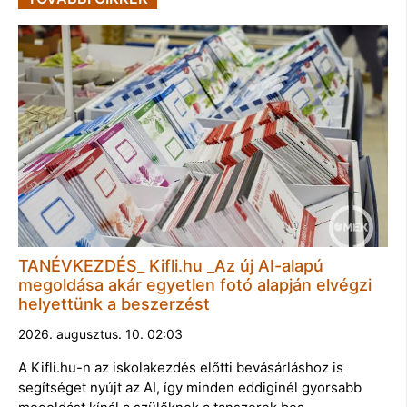
TANÉVKEZDÉS_ Kifli.hu _Az új AI-alapú
megoldása akár egyetlen fotó alapján elvégzi
helyettünk a beszerzést
2026. augusztus. 10. 02:03
A Kifli.hu-n az iskolakezdés előtti bevásárláshoz is
segítséget nyújt az AI, így minden eddiginél gyorsabb