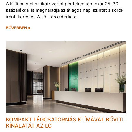
A Kifli.hu statisztikái szerint péntekenként akár 25–30
százalékkal is meghaladja az átlagos napi szintet a sörök
iránti kereslet. A sör- és ciderkate…
BŐVEBBEN »
KOMPAKT LÉGCSATORNÁS KLÍMÁVAL BŐVÍTI
KÍNÁLATÁT AZ LG