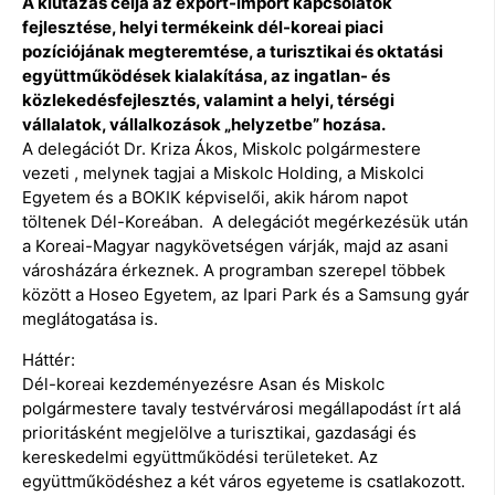
A kiutazás célja az export-import kapcsolatok
fejlesztése, helyi termékeink dél-koreai piaci
pozíciójának megteremtése, a turisztikai és oktatási
együttműködések kialakítása, az ingatlan- és
közlekedésfejlesztés, valamint a helyi, térségi
vállalatok, vállalkozások „helyzetbe” hozása.
A delegációt Dr. Kriza Ákos, Miskolc polgármestere
vezeti , melynek tagjai a Miskolc Holding, a Miskolci
Egyetem és a BOKIK képviselői, akik három napot
töltenek Dél-Koreában. A delegációt megérkezésük után
a Koreai-Magyar nagykövetségen várják, majd az asani
városházára érkeznek. A programban szerepel többek
között a Hoseo Egyetem, az Ipari Park és a Samsung gyár
meglátogatása is.
Háttér:
Dél-koreai kezdeményezésre Asan és Miskolc
polgármestere tavaly testvérvárosi megállapodást írt alá
prioritásként megjelölve a turisztikai, gazdasági és
kereskedelmi együttműködési területeket. Az
együttműködéshez a két város egyeteme is csatlakozott.