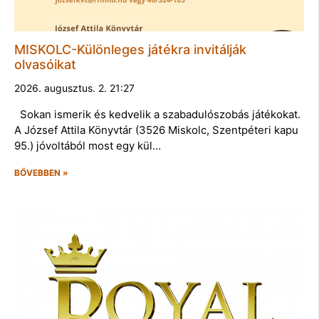
MISKOLC-Különleges játékra invitálják
olvasóikat
2026. augusztus. 2. 21:27
Sokan ismerik és kedvelik a szabadulószobás játékokat.
A József Attila Könyvtár (3526 Miskolc, Szentpéteri kapu
95.) jóvoltából most egy kül…
BŐVEBBEN »