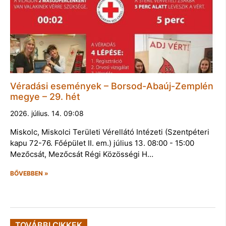
Véradási események – Borsod-Abaúj-Zemplén
megye – 29. hét
2026. július. 14. 09:08
Miskolc, Miskolci Területi Vérellátó Intézeti (Szentpéteri
kapu 72-76. Főépület II. em.) július 13. 08:00 - 15:00
Mezőcsát, Mezőcsát Régi Közösségi H…
BŐVEBBEN »
TOVÁBBI CIKKEK