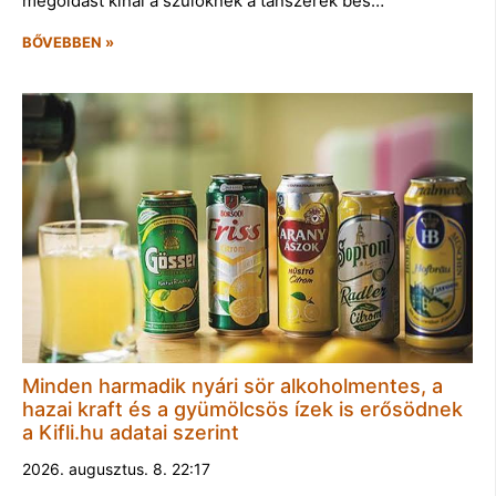
megoldást kínál a szülőknek a tanszerek bes…
BŐVEBBEN »
Minden harmadik nyári sör alkoholmentes, a
hazai kraft és a gyümölcsös ízek is erősödnek
a Kifli.hu adatai szerint
2026. augusztus. 8. 22:17