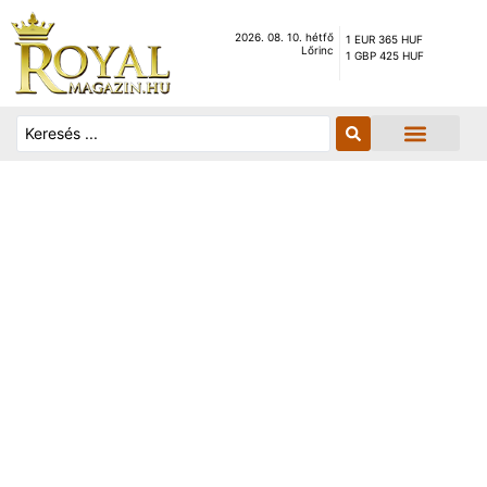
2026. 08. 10. hétfő
1 EUR 365 HUF
Lőrinc
1 GBP 425 HUF