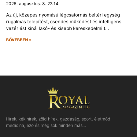
2026. augusztus. 8. 22:14
Az új, közepes nyomású légcsatornás beltéri egység
rugalmas telepítést, csendes működést és intelligens
vezérlést kínál lakó- és kisebb kereskedelmi t…
BŐVEBBEN »
Hírek, kék hírek, zöld hírek, gazdaság, sport, életmód,
medicina, ezo és még sok minden más…