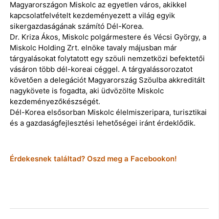
Magyarországon Miskolc az egyetlen város, akikkel
kapcsolatfelvételt kezdeményezett a világ egyik
sikergazdaságának számító Dél-Korea.
Dr. Kriza Ákos, Miskolc polgármestere és Vécsi György, a
Miskolc Holding Zrt. elnöke tavaly májusban már
tárgyalásokat folytatott egy szöuli nemzetközi befektetői
vásáron több dél-koreai céggel. A tárgyalássorozatot
követően a delegációt Magyarország Szöulba akkreditált
nagykövete is fogadta, aki üdvözölte Miskolc
kezdeményezőkészségét.
Dél-Korea elsősorban Miskolc élelmiszeripara, turisztikai
és a gazdaságfejlesztési lehetőségei iránt érdeklődik.
Érdekesnek találtad? Oszd meg a Facebookon!