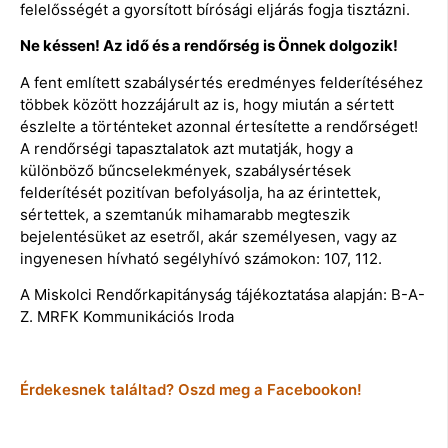
felelősségét a gyorsított bírósági eljárás fogja tisztázni.
Ne késsen! Az idő és a rendőrség is Önnek dolgozik!
A fent említett szabálysértés eredményes felderítéséhez
többek között hozzájárult az is, hogy miután a sértett
észlelte a történteket azonnal értesítette a rendőrséget!
A rendőrségi tapasztalatok azt mutatják, hogy a
különböző bűncselekmények, szabálysértések
felderítését pozitívan befolyásolja, ha az érintettek,
sértettek, a szemtanúk mihamarabb megteszik
bejelentésüket az esetről, akár személyesen, vagy az
ingyenesen hívható segélyhívó számokon: 107, 112.
A Miskolci Rendőrkapitányság tájékoztatása alapján: B-A-
Z. MRFK Kommunikációs Iroda
Érdekesnek találtad? Oszd meg a Facebookon!