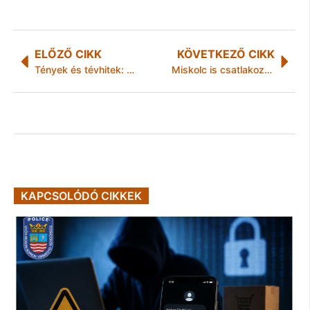
ELŐZŐ CIKK
KÖVETKEZŐ CIKK
Tények és tévhitek: módszertani útmutató a jogos védelmi helyzet értelmezésére
Miskolc is csatlakozott a Kihívás Napjához
KAPCSOLÓDÓ CIKKEK