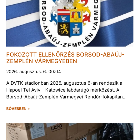
FOKOZOTT ELLENŐRZÉS BORSOD-ABAÚJ-
ZEMPLÉN VÁRMEGYÉBEN
2026. augusztus. 6. 00:04
A DVTK stadionban 2026. augusztus 6-án rendezik a
Hapoel Tel Aviv – Katowice labdarúgó mérkőzést. A
Borsod-Abaúj-Zemplén Vármegyei Rendőr-főkapitán…
BŐVEBBEN »