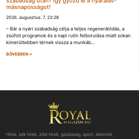
szabadság után? Így győzd le a nyaralás-
másnaposságot!
2026. augusztus. 7. 23:28
– Bár a nyári szabadság célja a teljes regenerálódás, a
zsúfolt programok és a napi rutin felborulása miatt sokan
kimerültebben térnek vissza a munkáb…
BŐVEBBEN »
Hírek, kék hírek, zöld hírek, gazdaság, sport, életmód,