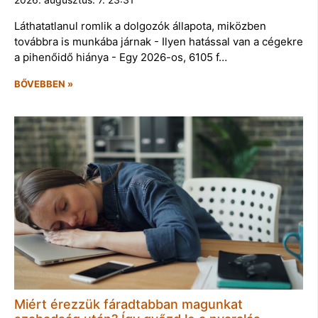
Láthatatlanul romlik a dolgozók állapota, miközben
továbbra is munkába járnak - Ilyen hatással van a cégekre
a pihenőidő hiánya - Egy 2026-os, 6105 f…
BŐVEBBEN »
Miért érezzük fáradtabban magunkat