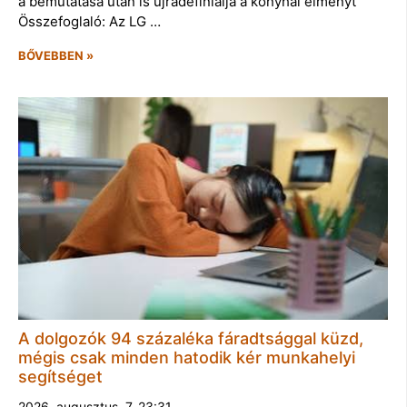
a bemutatása után is újradefiniálja a konyhai élményt
Összefoglaló: Az LG …
BŐVEBBEN »
A dolgozók 94 százaléka fáradtsággal küzd,
mégis csak minden hatodik kér munkahelyi
segítséget
2026. augusztus. 7. 23:31