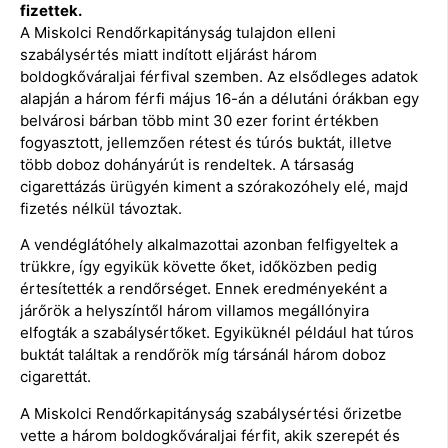
fizettek.
A Miskolci Rendőrkapitányság tulajdon elleni
szabálysértés miatt indított eljárást három
boldogkőváraljai férfival szemben. Az elsődleges adatok
alapján a három férfi május 16-án a délutáni órákban egy
belvárosi bárban több mint 30 ezer forint értékben
fogyasztott, jellemzően rétest és túrós buktát, illetve
több doboz dohányárút is rendeltek. A társaság
cigarettázás ürügyén kiment a szórakozóhely elé, majd
fizetés nélkül távoztak.
A vendéglátóhely alkalmazottai azonban felfigyeltek a
trükkre, így egyikük követte őket, időközben pedig
értesítették a rendőrséget. Ennek eredményeként a
járőrök a helyszíntől három villamos megállónyira
elfogták a szabálysértőket. Egyiküknél például hat túros
buktát találtak a rendőrök míg társánál három doboz
cigarettát.
A Miskolci Rendőrkapitányság szabálysértési őrizetbe
vette a három boldogkőváraljai férfit, akik szerepét és