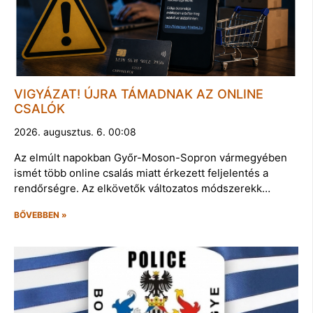
VIGYÁZAT! ÚJRA TÁMADNAK AZ ONLINE
CSALÓK
2026. augusztus. 6. 00:08
Az elmúlt napokban Győr-Moson-Sopron vármegyében
ismét több online csalás miatt érkezett feljelentés a
rendőrségre. Az elkövetők változatos módszerekk…
BŐVEBBEN »