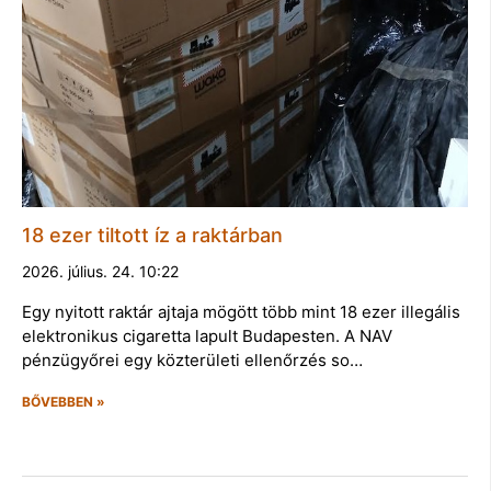
18 ezer tiltott íz a raktárban
2026. július. 24. 10:22
Egy nyitott raktár ajtaja mögött több mint 18 ezer illegális
elektronikus cigaretta lapult Budapesten. A NAV
pénzügyőrei egy közterületi ellenőrzés so…
BŐVEBBEN »