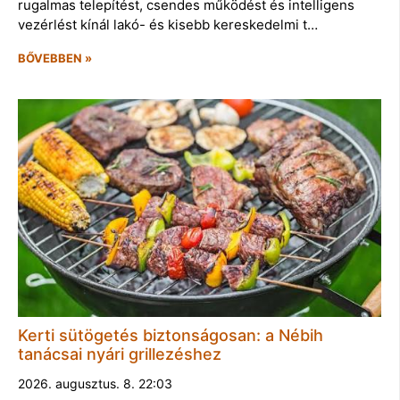
rugalmas telepítést, csendes működést és intelligens
vezérlést kínál lakó- és kisebb kereskedelmi t…
BŐVEBBEN »
Kerti sütögetés biztonságosan: a Nébih
tanácsai nyári grillezéshez
2026. augusztus. 8. 22:03