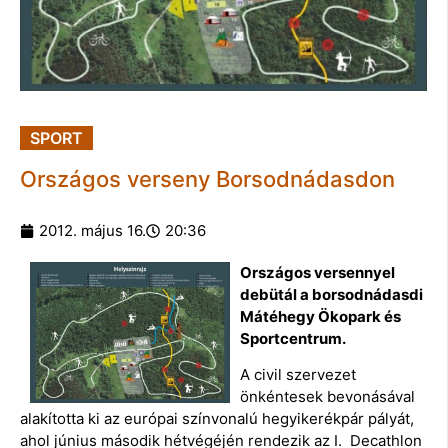
SPORT
Országos verseny Borsodnádasdon
2012. május 16.
20:36
Országos versennyel
debütál a borsodnádasdi
Mátéhegy Ökopark és
Sportcentrum.
A civil szervezet
önkéntesek bevonásával
alakította ki az európai színvonalú hegyikerékpár pályát,
ahol június második hétvégéjén rendezik az I. Decathlon