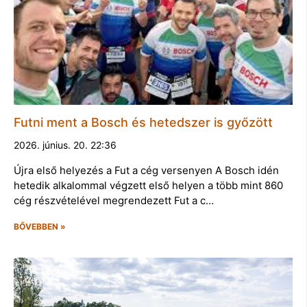
Futni ment a Bosch és hetedszer is győzött
2026. június. 20. 22:36
Újra első helyezés a Fut a cég versenyen A Bosch idén
hetedik alkalommal végzett első helyen a több mint 860
cég részvételével megrendezett Fut a c…
BŐVEBBEN »