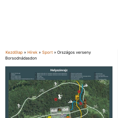
Kezdőlap
»
Hírek
»
Sport
»
Országos verseny
Borsodnádasdon