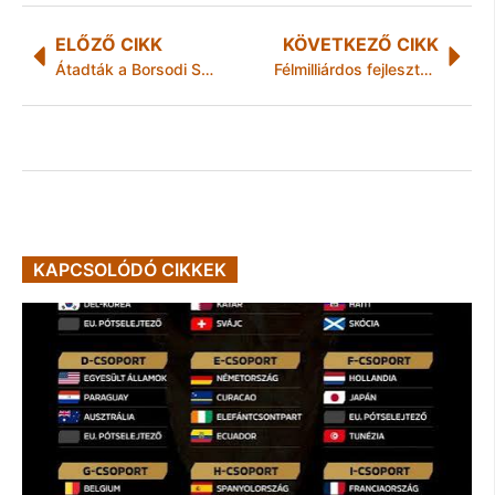
ELŐZŐ CIKK
KÖVETKEZŐ CIKK
Átadták a Borsodi Sörgyár Kft. új töltő és csomagoló gyártósorát
Félmilliárdos fejlesztés zajlik a Miskolci Egyetem Egészségügyi Karán
KAPCSOLÓDÓ CIKKEK