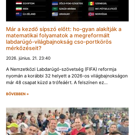
Már a kezdő sípszó előtt: ho-gyan alakítják a
matematikai folyamatok a megreformált
labdarúgó-világbajnokság cso-portkörös
mérkőzéseit?
2026. június. 21. 23:40
A Nemzetközi Labdarúgó-szövetség (FIFA) reformja
nyomán a korábbi 32 helyett a 2026-os világbajnokságon
már 48 csapat küzd a trófeáért. A felszínen ez…
BŐVEBBEN »