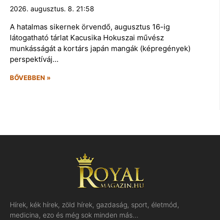
2026. augusztus. 8. 21:58
A hatalmas sikernek örvendő, augusztus 16-ig
látogatható tárlat Kacusika Hokuszai művész
munkásságát a kortárs japán mangák (képregények)
perspektíváj…
BŐVEBBEN »
Hírek, kék hírek, zöld hírek, gazdaság, sport, életmód,
medicina, ezo és még sok minden más…