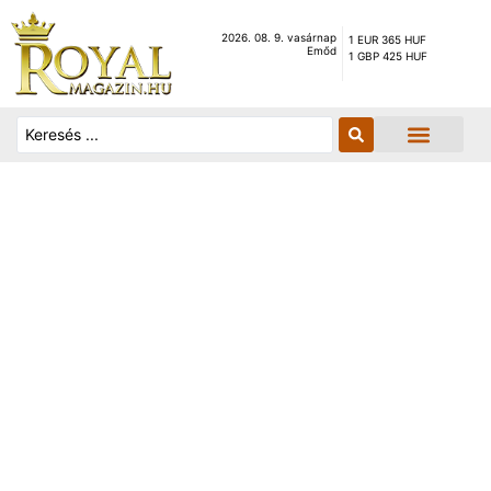
2026. 08. 9. vasárnap
1 EUR 365 HUF
Emőd
1 GBP 425 HUF