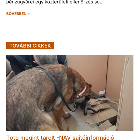
pénzügyőrei egy közterületi ellenőrzés so…
BŐVEBBEN »
TOVÁBBI CIKKEK
Toto megint tarolt -NAV sajtóinformáció