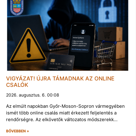
VIGYÁZAT! ÚJRA TÁMADNAK AZ ONLINE
CSALÓK
2026. augusztus. 6. 00:08
Az elmúlt napokban Győr-Moson-Sopron vármegyében
ismét több online csalás miatt érkezett feljelentés a
rendőrségre. Az elkövetők változatos módszerekk…
BŐVEBBEN »