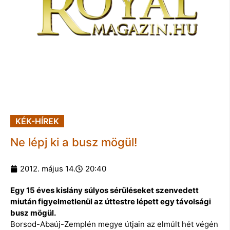
KÉK-HÍREK
Ne lépj ki a busz mögül!
2012. május 14.
20:40
Egy 15 éves kislány súlyos sérüléseket szenvedett
miután figyelmetlenül az úttestre lépett egy távolsági
busz mögül.
Borsod-Abaúj-Zemplén megye útjain az elmúlt hét végén