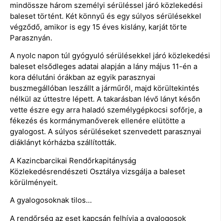
mindössze három személyi sérüléssel járó közlekedési
baleset történt. Két könnyű és egy súlyos sérülésekkel
végződő, amikor is egy 15 éves kislány, karját törte
Parasznyán.
A nyolc napon túl gyógyuló sérülésekkel járó közlekedési
baleset elsődleges adatai alapján a lány május 11-én a
kora délutáni órákban az egyik parasznyai
buszmegállóban leszállt a járműről, majd körültekintés
nélkül az úttestre lépett. A takarásban lévő lányt későn
vette észre egy arra haladó személygépkocsi sofőrje, a
fékezés és kormánymanőverek ellenére elütötte a
gyalogost. A súlyos sérüléseket szenvedett parasznyai
diáklányt kórházba szállították.
A Kazincbarcikai Rendőrkapitányság
Közlekedésrendészeti Osztálya vizsgálja a baleset
körülményeit.
A gyalogosoknak tilos…
A rendőrség az eset kapcsán felhívja a gyalogosok