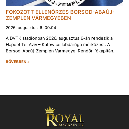
FOKOZOTT ELLENŐRZÉS BORSOD-ABAÚJ-
ZEMPLÉN VÁRMEGYÉBEN
2026. augusztus. 6. 00:04
A DVTK stadionban 2026. augusztus 6-án rendezik a
Hapoel Tel Aviv – Katowice labdarúgó mérkőzést. A
Borsod-Abaúj-Zemplén Vármegyei Rendőr-főkapitán…
BŐVEBBEN »