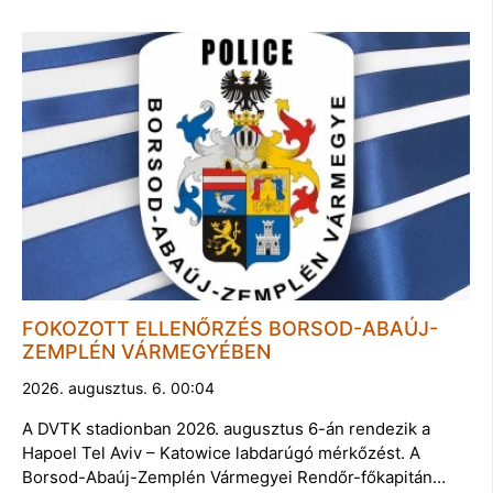
FOKOZOTT ELLENŐRZÉS BORSOD-ABAÚJ-
ZEMPLÉN VÁRMEGYÉBEN
2026. augusztus. 6. 00:04
A DVTK stadionban 2026. augusztus 6-án rendezik a
Hapoel Tel Aviv – Katowice labdarúgó mérkőzést. A
Borsod-Abaúj-Zemplén Vármegyei Rendőr-főkapitán…