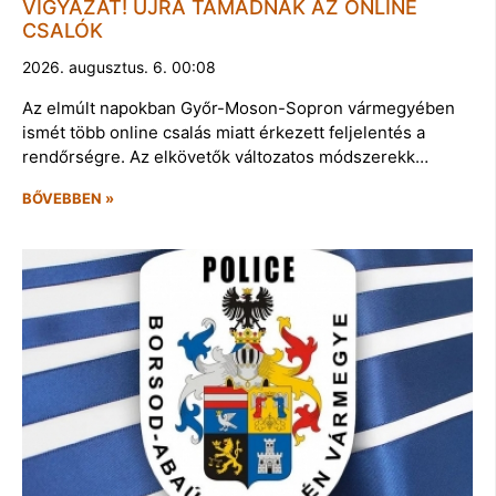
VIGYÁZAT! ÚJRA TÁMADNAK AZ ONLINE
CSALÓK
2026. augusztus. 6. 00:08
Az elmúlt napokban Győr-Moson-Sopron vármegyében
ismét több online csalás miatt érkezett feljelentés a
rendőrségre. Az elkövetők változatos módszerekk…
BŐVEBBEN »