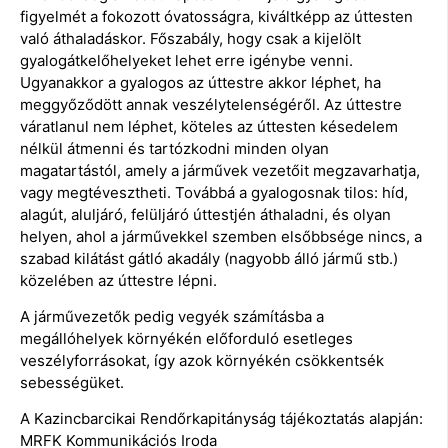
figyelmét a fokozott óvatosságra, kiváltképp az úttesten
való áthaladáskor. Főszabály, hogy csak a kijelölt
gyalogátkelőhelyeket lehet erre igénybe venni.
Ugyanakkor a gyalogos az úttestre akkor léphet, ha
meggyőződött annak veszélytelenségéről. Az úttestre
váratlanul nem léphet, köteles az úttesten késedelem
nélkül átmenni és tartózkodni minden olyan
magatartástól, amely a járművek vezetőit megzavarhatja,
vagy megtévesztheti. Továbbá a gyalogosnak tilos: híd,
alagút, aluljáró, felüljáró úttestjén áthaladni, és olyan
helyen, ahol a járművekkel szemben elsőbbsége nincs, a
szabad kilátást gátló akadály (nagyobb álló jármű stb.)
közelében az úttestre lépni.
A járművezetők pedig vegyék számításba a
megállóhelyek környékén előforduló esetleges
veszélyforrásokat, így azok környékén csökkentsék
sebességüket.
A Kazincbarcikai Rendőrkapitányság tájékoztatás alapján:
MRFK Kommunikációs Iroda