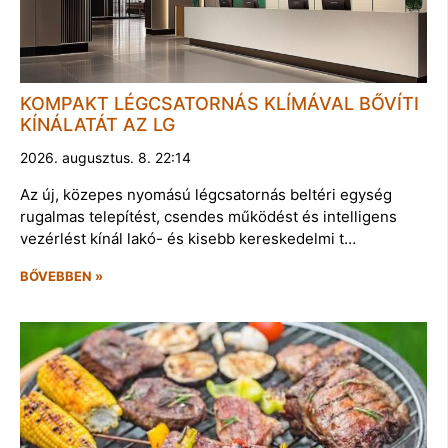
KOMPAKT LÉGCSATORNÁS KLÍMÁVAL BŐVÍTI
KÍNÁLATÁT AZ LG
2026. augusztus. 8. 22:14
Az új, közepes nyomású légcsatornás beltéri egység
rugalmas telepítést, csendes működést és intelligens
vezérlést kínál lakó- és kisebb kereskedelmi t…
BŐVEBBEN »