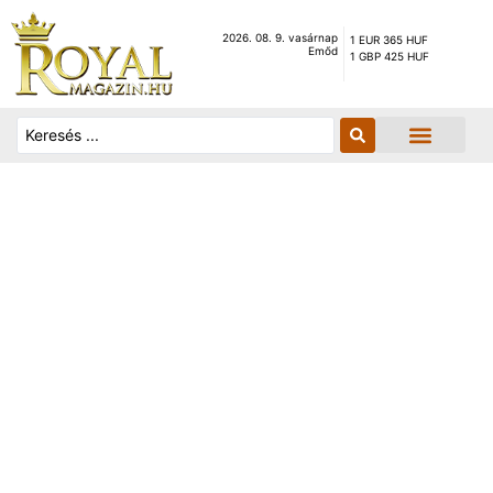
2026. 08. 9. vasárnap
1 EUR 365 HUF
Emőd
1 GBP 425 HUF