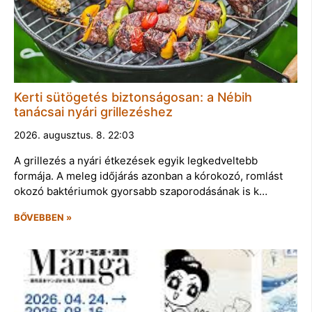
Kerti sütögetés biztonságosan: a Nébih
tanácsai nyári grillezéshez
2026. augusztus. 8. 22:03
A grillezés a nyári étkezések egyik legkedveltebb
formája. A meleg időjárás azonban a kórokozó, romlást
okozó baktériumok gyorsabb szaporodásának is k…
BŐVEBBEN »