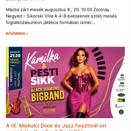
Mázba zárt mesék augusztus 8., 20. 10.00 Zsolnay
Negyed – Sikorski Villa A 4-8 éveseknek szóló mesés
foglalkozásunkon játékos formában ismer…
BŐVEBBEN »
A IX. Miskolci Dixie és Jazz Fesztivál-on