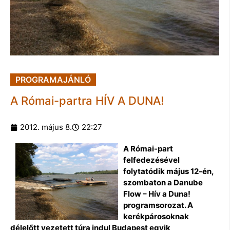
PROGRAMAJÁNLÓ
A Római-partra HÍV A DUNA!
2012. május 8.
22:27
A Római-part
felfedezésével
folytatódik május 12-én,
szombaton a Danube
Flow – Hív a Duna!
programsorozat. A
kerékpárosoknak
délelőtt vezetett túra indul Budapest egyik