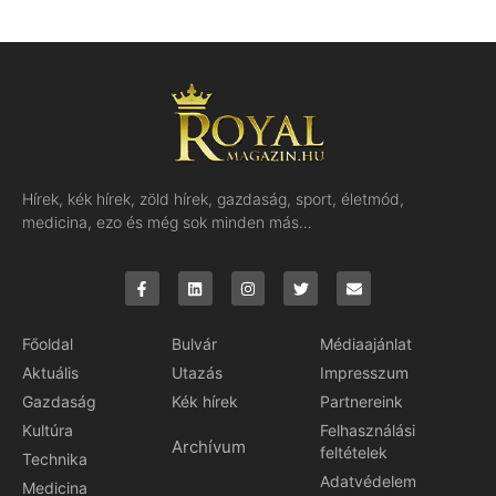
Hírek, kék hírek, zöld hírek, gazdaság, sport, életmód,
medicina, ezo és még sok minden más…
Főoldal
Bulvár
Médiaajánlat
Aktuális
Utazás
Impresszum
Gazdaság
Kék hírek
Partnereink
Kultúra
Felhasználási
Archívum
feltételek
Technika
Adatvédelem
Medicina