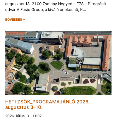
augusztus 13. 21.00 Zsolnay Negyed – E78 – Pirogránit
udvar A Fusio Group, a kiváló énekesnő, K…
BŐVEBBEN »
HETI ZSÖK_PROGRAMAJÁNLÓ 2026.
augusztus 3–10.
2026. július. 31. 11:07