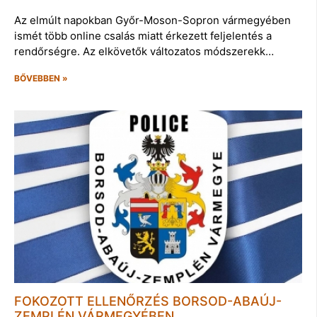
Az elmúlt napokban Győr-Moson-Sopron vármegyében
ismét több online csalás miatt érkezett feljelentés a
rendőrségre. Az elkövetők változatos módszerekk…
BŐVEBBEN »
FOKOZOTT ELLENŐRZÉS BORSOD-ABAÚJ-
ZEMPLÉN VÁRMEGYÉBEN