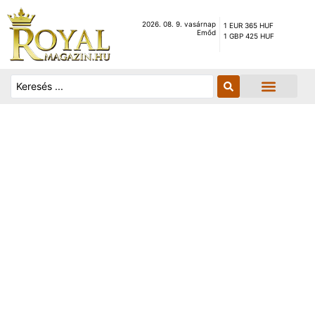
2026. 08. 9. vasárnap
1 EUR 365 HUF
Emőd
1 GBP 425 HUF