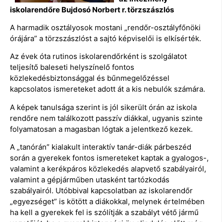
iskolarendőre Bujdosó Norbert r. törzszászlós
A harmadik osztályosok mostani „rendőr-osztályfőnöki
órájára” a törzszászlóst a sajtó képviselői is elkísérték.
Az évek óta rutinos iskolarendőrként is szolgálatot
teljesítő baleseti helyszínelő fontos
közlekedésbiztonsággal és bűnmegelőzéssel
kapcsolatos ismereteket adott át a kis nebulók számára.
A képek tanulsága szerint is jól sikerült órán az iskola
rendőre nem találkozott passzív diákkal, ugyanis szinte
folyamatosan a magasban lógtak a jelentkező kezek.
A „tanórán” kialakult interaktív tanár-diák párbeszéd
során a gyerekek fontos ismereteket kaptak a gyalogos-,
valamint a kerékpáros közlekedés alapvető szabályairól,
valamint a gépjárműben utasként tartózkodás
szabályairól. Utóbbival kapcsolatban az iskolarendőr
„egyezséget” is kötött a diákokkal, melynek értelmében
ha kell a gyerekek fel is szólítják a szabályt vétő jármű