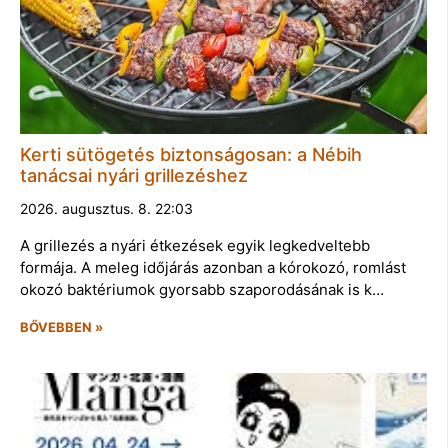
Kerti sütögetés biztonságosan: a Nébih
tanácsai nyári grillezéshez
2026. augusztus. 8. 22:03
A grillezés a nyári étkezések egyik legkedveltebb
formája. A meleg időjárás azonban a kórokozó, romlást
okozó baktériumok gyorsabb szaporodásának is k…
BŐVEBBEN »