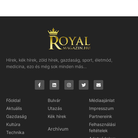
Hírek, kék hírek, zöld hírek, gazdaság, sport, életmód,
medicina, ezo és még sok minden más…
Főoldal
Bulvár
Médiaajánlat
Aktuális
Utazás
Impresszum
Gazdaság
Kék hírek
Partnereink
Kultúra
Felhasználási
Archívum
feltételek
Technika