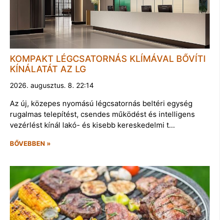
KOMPAKT LÉGCSATORNÁS KLÍMÁVAL BŐVÍTI
KÍNÁLATÁT AZ LG
2026. augusztus. 8. 22:14
Az új, közepes nyomású légcsatornás beltéri egység
rugalmas telepítést, csendes működést és intelligens
vezérlést kínál lakó- és kisebb kereskedelmi t…
BŐVEBBEN »