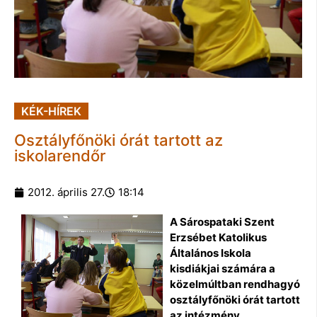
KÉK-HÍREK
Osztályfőnöki órát tartott az
iskolarendőr
2012. április 27.
18:14
A Sárospataki Szent
Erzsébet Katolikus
Általános Iskola
kisdiákjai számára a
közelmúltban rendhagyó
osztályfőnöki órát tartott
az intézmény