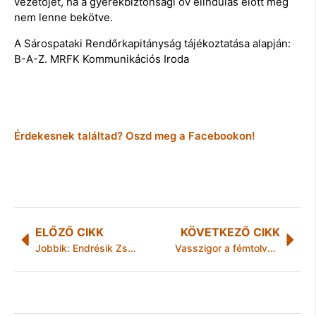
vezetőjét, ha a gyerekbiztonsági öv elindulás előtt még
nem lenne bekötve.
A Sárospataki Rendőrkapitányság tájékoztatása alapján:
B-A-Z. MRFK Kommunikációs Iroda
Érdekesnek találtad? Oszd meg a Facebookon!
ELŐZŐ CIKK
KÖVETKEZŐ CIKK
Jobbik: Endrésik Zsoltnak le kell mondania a mandátumáról
Vasszigor a fémtolvajokkal szemben