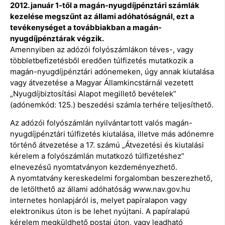
2012. január 1-től a magán-nyugdíjpénztári számlák
kezelése megszűnt az állami adóhatóságnál, ezt a
tevékenységet a továbbiakban a magán-
nyugdíjpénztárak végzik.
Amennyiben az adózói folyószámlákon téves-, vagy
többletbefizetésből eredően túlfizetés mutatkozik a
magán-nyugdíjpénztári adónemeken, úgy annak kiutalása
vagy átvezetése a Magyar Államkincstárnál vezetett
„Nyugdíjbiztosítási Alapot megillető bevételek”
(adónemkód: 125.) beszedési számla terhére teljesíthető.
Az adózói folyószámlán nyilvántartott valós magán-
nyugdíjpénztári túlfizetés kiutalása, illetve más adónemre
történő átvezetése a 17. számú „Átvezetési és kiutalási
kérelem a folyószámlán mutatkozó túlfizetéshez”
elnevezésű nyomtatványon kezdeményezhető.
A nyomtatvány kereskedelmi forgalomban beszerezhető,
de letölthető az állami adóhatóság www.nav.gov.hu
internetes honlapjáról is, melyet papíralapon vagy
elektronikus úton is be lehet nyújtani. A papíralapú
kérelem megküldhető postai úton, vagy leadható