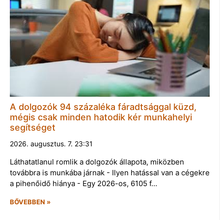
A dolgozók 94 százaléka fáradtsággal küzd,
mégis csak minden hatodik kér munkahelyi
segítséget
2026. augusztus. 7. 23:31
Láthatatlanul romlik a dolgozók állapota, miközben
továbbra is munkába járnak - Ilyen hatással van a cégekre
a pihenőidő hiánya - Egy 2026-os, 6105 f…
BŐVEBBEN »