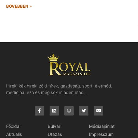
BŐVEBBEN »
Hírek, kék hírek, zöld hírek, gazdaság, sport, életmód,
medicina, ezo és még sok minden más…
Főoldal
Bulvár
Médiaajánlat
Aktuális
Utazás
Impresszum