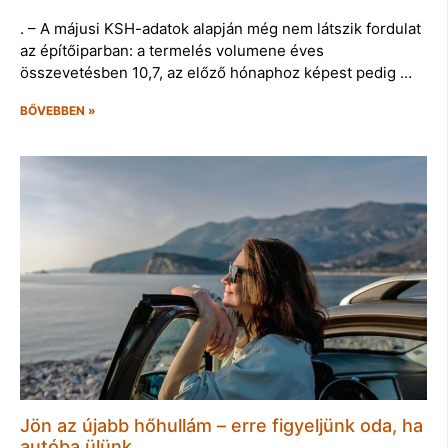
. – A májusi KSH-adatok alapján még nem látszik fordulat
az építőiparban: a termelés volumene éves
összevetésben 10,7, az előző hónaphoz képest pedig …
BŐVEBBEN »
Jön az újabb hőhullám – erre figyeljünk oda, ha
autóba ülünk