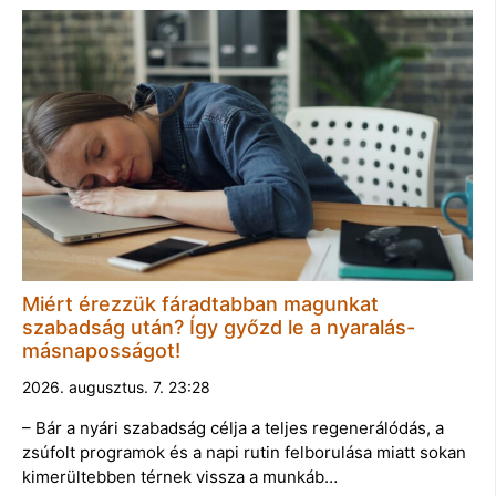
Miért érezzük fáradtabban magunkat
szabadság után? Így győzd le a nyaralás-
másnaposságot!
2026. augusztus. 7. 23:28
– Bár a nyári szabadság célja a teljes regenerálódás, a
zsúfolt programok és a napi rutin felborulása miatt sokan
kimerültebben térnek vissza a munkáb…