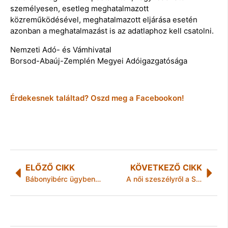
személyesen, esetleg meghatalmazott
közreműködésével, meghatalmazott eljárása esetén
azonban a meghatalmazást is az adatlaphoz kell csatolni.
Nemzeti Adó- és Vámhivatal
Borsod-Abaúj-Zemplén Megyei Adóigazgatósága
Érdekesnek találtad? Oszd meg a Facebookon!
ELŐZŐ CIKK
KÖVETKEZŐ CIKK
Bábonyibérc ügyben intézkedett a Főkapitány
A női szeszélyről a Sztárportréban