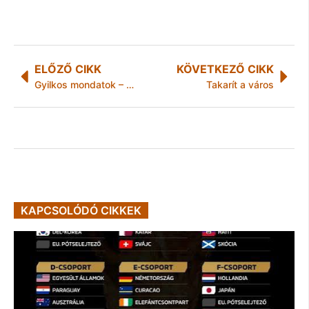
ELŐZŐ CIKK
KÖVETKEZŐ CIKK
Gyilkos mondatok – Hajós András a Miskolci Egyetemen
Takarít a város
KAPCSOLÓDÓ CIKKEK