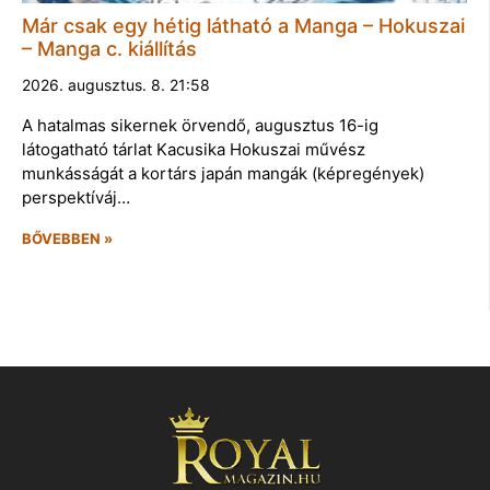
Már csak egy hétig látható a Manga – Hokuszai
– Manga c. kiállítás
2026. augusztus. 8. 21:58
A hatalmas sikernek örvendő, augusztus 16-ig
látogatható tárlat Kacusika Hokuszai művész
munkásságát a kortárs japán mangák (képregények)
perspektíváj…
BŐVEBBEN »