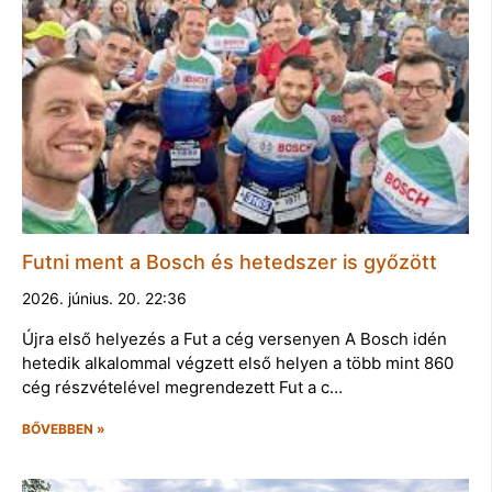
Futni ment a Bosch és hetedszer is győzött
2026. június. 20. 22:36
Újra első helyezés a Fut a cég versenyen A Bosch idén
hetedik alkalommal végzett első helyen a több mint 860
cég részvételével megrendezett Fut a c…
BŐVEBBEN »