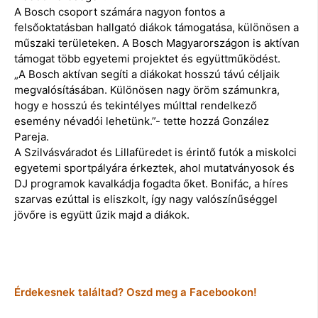
A Bosch csoport számára nagyon fontos a
felsőoktatásban hallgató diákok támogatása, különösen a
műszaki területeken. A Bosch Magyarországon is aktívan
támogat több egyetemi projektet és együttműködést.
„A Bosch aktívan segíti a diákokat hosszú távú céljaik
megvalósításában. Különösen nagy öröm számunkra,
hogy e hosszú és tekintélyes múlttal rendelkező
esemény névadói lehetünk.”- tette hozzá González
Pareja.
A Szilvásváradot és Lillafüredet is érintő futók a miskolci
egyetemi sportpályára érkeztek, ahol mutatványosok és
DJ programok kavalkádja fogadta őket. Bonifác, a híres
szarvas ezúttal is eliszkolt, így nagy valószínűséggel
jövőre is együtt űzik majd a diákok.
Érdekesnek találtad? Oszd meg a Facebookon!