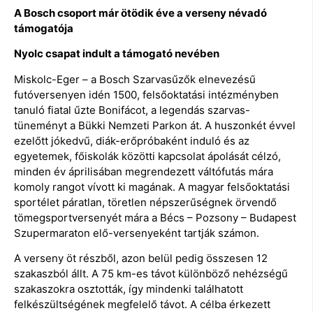
A Bosch csoport már ötödik éve a verseny névadó
támogatója
Nyolc csapat indult a támogató nevében
Miskolc-Eger – a Bosch Szarvasűzők elnevezésű
futóversenyen idén 1500, felsőoktatási intézményben
tanuló fiatal űzte Bonifácot, a legendás szarvas-
tüneményt a Bükki Nemzeti Parkon át. A huszonkét évvel
ezelőtt jókedvű, diák-erőpróbaként induló és az
egyetemek, főiskolák közötti kapcsolat ápolását célzó,
minden év áprilisában megrendezett váltófutás mára
komoly rangot vívott ki magának. A magyar felsőoktatási
sportélet páratlan, töretlen népszerűségnek örvendő
tömegsportversenyét mára a Bécs – Pozsony – Budapest
Szupermaraton elő-versenyeként tartják számon.
A verseny öt részből, azon belül pedig összesen 12
szakaszból állt. A 75 km-es távot különböző nehézségű
szakaszokra osztották, így mindenki találhatott
felkészültségének megfelelő távot. A célba érkezett