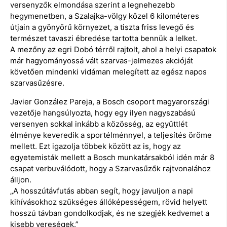
versenyzők elmondása szerint a legnehezebb
hegymenetben, a Szalajka-völgy közel 6 kilométeres
útjain a gyönyörű környezet, a tiszta friss levegő és
természet tavaszi ébredése tartotta bennük a lelket.
A mezőny az egri Dobó térről rajtolt, ahol a helyi csapatok
már hagyományossá vált szarvas-jelmezes akcióját
követően mindenki vidáman melegített az egész napos
szarvasűzésre.
Javier González Pareja, a Bosch csoport magyarországi
vezetője hangsúlyozta, hogy egy ilyen nagyszabású
versenyen sokkal inkább a közösség, az együttlét
élménye keveredik a sportélménnyel, a teljesítés öröme
mellett. Ezt igazolja többek között az is, hogy az
egyetemisták mellett a Bosch munkatársakból idén már 8
csapat verbuválódott, hogy a Szarvasűzők rajtvonalához
álljon.
„A hosszútávfutás abban segít, hogy javuljon a napi
kihívásokhoz szükséges állóképességem, rövid helyett
hosszú távban gondolkodjak, és ne szegjék kedvemet a
kisebb vereségek.”