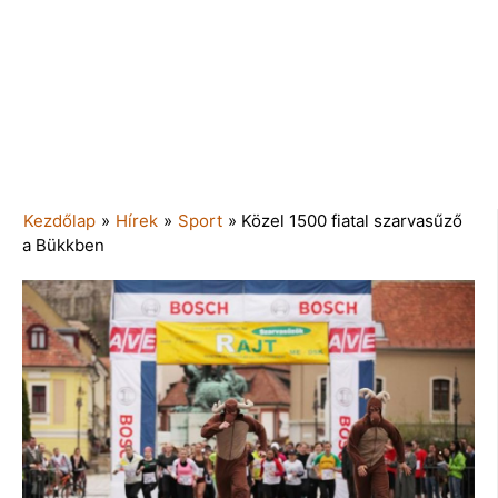
Kezdőlap
»
Hírek
»
Sport
»
Közel 1500 fiatal szarvasűző
a Bükkben