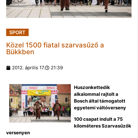
SPORT
Közel 1500 fiatal szarvasűző a
Bükkben
2012. április 17.
21:39
Huszonkettedik
alkalommal rajtolt a
Bosch által támogatott
egyetemi váltóverseny
100 csapat indult a 75
kilométeres Szarvasűzők
versenyen