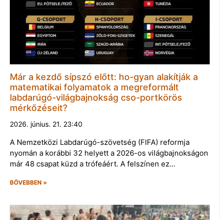
Már a kezdő sípszó előtt: ho-gyan alakítják a
matematikai folyamatok a megreformált
labdarúgó-világbajnokság cso-portkörös
mérkőzéseit?
2026. június. 21. 23:40
A Nemzetközi Labdarúgó-szövetség (FIFA) reformja
nyomán a korábbi 32 helyett a 2026-os világbajnokságon
már 48 csapat küzd a trófeáért. A felszínen ez…
BŐVEBBEN »