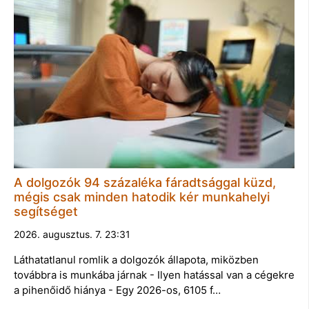
A dolgozók 94 százaléka fáradtsággal küzd,
mégis csak minden hatodik kér munkahelyi
segítséget
2026. augusztus. 7. 23:31
Láthatatlanul romlik a dolgozók állapota, miközben
továbbra is munkába járnak - Ilyen hatással van a cégekre
a pihenőidő hiánya - Egy 2026-os, 6105 f…