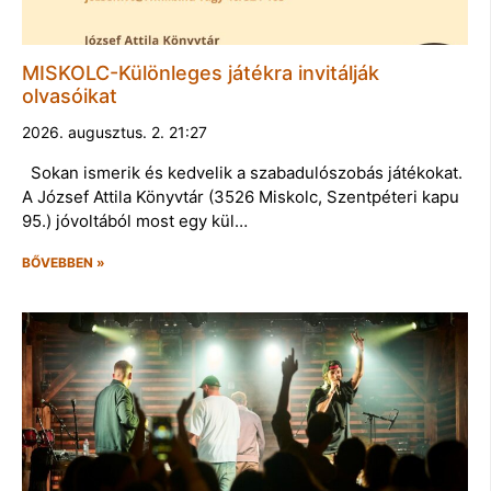
MISKOLC-Különleges játékra invitálják
olvasóikat
2026. augusztus. 2. 21:27
Sokan ismerik és kedvelik a szabadulószobás játékokat.
A József Attila Könyvtár (3526 Miskolc, Szentpéteri kapu
95.) jóvoltából most egy kül…
BŐVEBBEN »