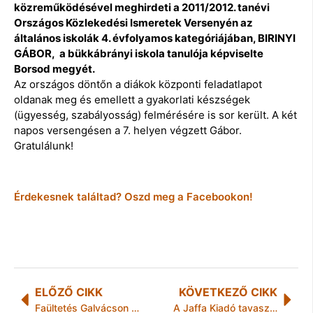
közreműködésével meghirdeti a 2011/2012. tanévi
Országos Közlekedési Ismeretek Versenyén az
általános iskolák 4. évfolyamos kategóriájában, BIRINYI
GÁBOR, a bükkábrányi iskola tanulója képviselte
Borsod megyét.
Az országos döntőn a diákok központi feladatlapot
oldanak meg és emellett a gyakorlati készségek
(ügyesség, szabályosság) felmérésére is sor került. A két
napos versengésen a 7. helyen végzett Gábor.
Gratulálunk!
Érdekesnek találtad? Oszd meg a Facebookon!
ELŐZŐ CIKK
KÖVETKEZŐ CIKK
Faültetés Galvácson a Föld órája tiszteletére
A Jaffa Kiadó tavaszi újdonságai