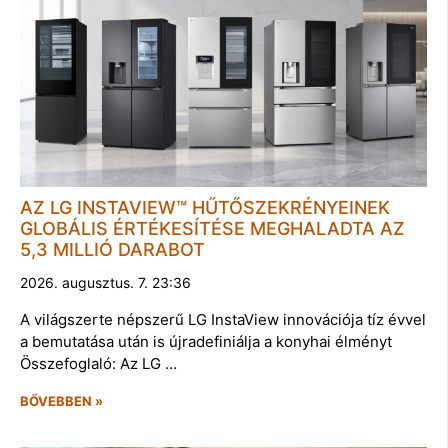
AZ LG INSTAVIEW™ HŰTŐSZEKRÉNYEINEK
GLOBÁLIS ÉRTÉKESÍTÉSE MEGHALADTA AZ
5,3 MILLIÓ DARABOT
2026. augusztus. 7. 23:36
A világszerte népszerű LG InstaView innovációja tíz évvel
a bemutatása után is újradefiniálja a konyhai élményt
Összefoglaló: Az LG …
BŐVEBBEN »