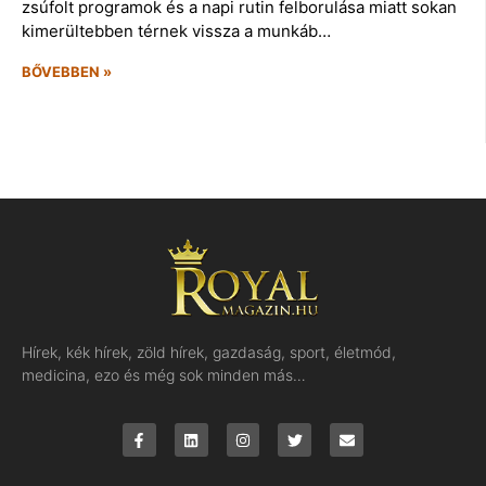
zsúfolt programok és a napi rutin felborulása miatt sokan
kimerültebben térnek vissza a munkáb…
BŐVEBBEN »
Hírek, kék hírek, zöld hírek, gazdaság, sport, életmód,
medicina, ezo és még sok minden más…