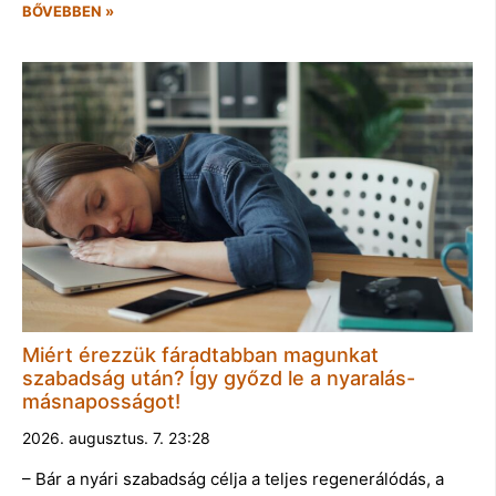
BŐVEBBEN »
Miért érezzük fáradtabban magunkat
szabadság után? Így győzd le a nyaralás-
másnaposságot!
2026. augusztus. 7. 23:28
– Bár a nyári szabadság célja a teljes regenerálódás, a