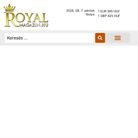
2026. 08. 7. péntek
1 EUR 365 HUF
Ibolya
1 GBP 425 HUF