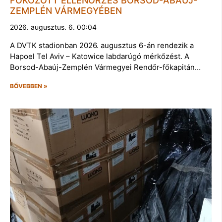
FOKOZOTT ELLENŐRZÉS BORSOD-ABAÚJ-
ZEMPLÉN VÁRMEGYÉBEN
2026. augusztus. 6. 00:04
A DVTK stadionban 2026. augusztus 6-án rendezik a
Hapoel Tel Aviv – Katowice labdarúgó mérkőzést. A
Borsod-Abaúj-Zemplén Vármegyei Rendőr-főkapitán…
BŐVEBBEN »