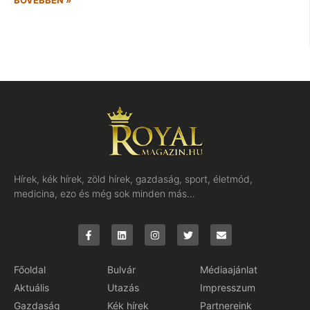
Hírek, kék hírek, zöld hírek, gazdaság, sport, életmód,
medicina, ezo és még sok minden más…
Főoldal
Bulvár
Médiaajánlat
Aktuális
Utazás
Impresszum
Gazdaság
Kék hírek
Partnereink