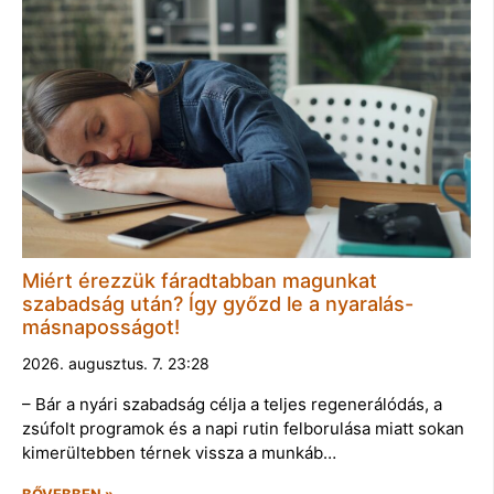
Miért érezzük fáradtabban magunkat
szabadság után? Így győzd le a nyaralás-
másnaposságot!
2026. augusztus. 7. 23:28
– Bár a nyári szabadság célja a teljes regenerálódás, a
zsúfolt programok és a napi rutin felborulása miatt sokan
kimerültebben térnek vissza a munkáb…
BŐVEBBEN »