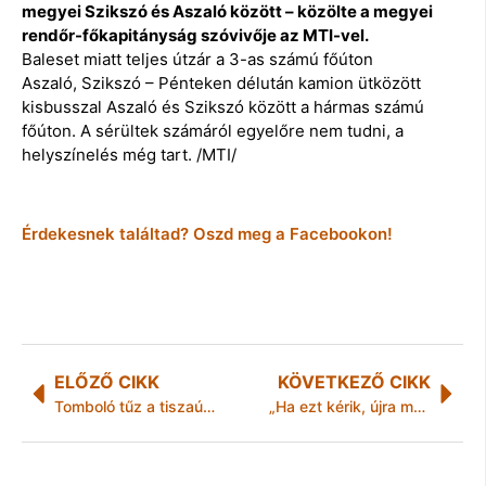
megyei Szikszó és Aszaló között – közölte a megyei
rendőr-főkapitányság szóvivője az MTI-vel.
Baleset miatt teljes útzár a 3-as számú főúton
Aszaló, Szikszó – Pénteken délután kamion ütközött
kisbusszal Aszaló és Szikszó között a hármas számú
főúton. A sérültek számáról egyelőre nem tudni, a
helyszínelés még tart. /MTI/
Érdekesnek találtad? Oszd meg a Facebookon!
ELŐZŐ CIKK
KÖVETKEZŐ CIKK
Tomboló tűz a tiszaújvárosi Örösi úton
„Ha ezt kérik, újra módosítunk!”