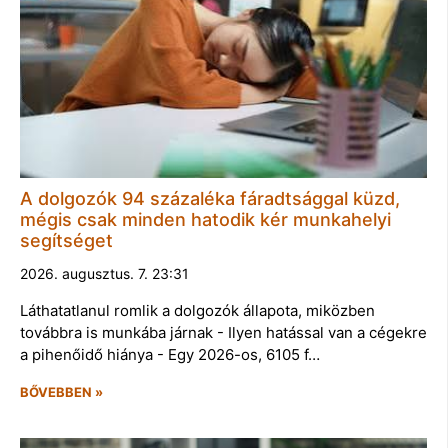
A dolgozók 94 százaléka fáradtsággal küzd,
mégis csak minden hatodik kér munkahelyi
segítséget
2026. augusztus. 7. 23:31
Láthatatlanul romlik a dolgozók állapota, miközben
továbbra is munkába járnak - Ilyen hatással van a cégekre
a pihenőidő hiánya - Egy 2026-os, 6105 f…
BŐVEBBEN »