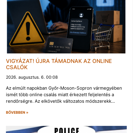
VIGYÁZAT! ÚJRA TÁMADNAK AZ ONLINE
CSALÓK
2026. augusztus. 6. 00:08
Az elmúlt napokban Győr-Moson-Sopron vármegyében
ismét több online csalás miatt érkezett feljelentés a
rendőrségre. Az elkövetők változatos módszerekk…
BŐVEBBEN »