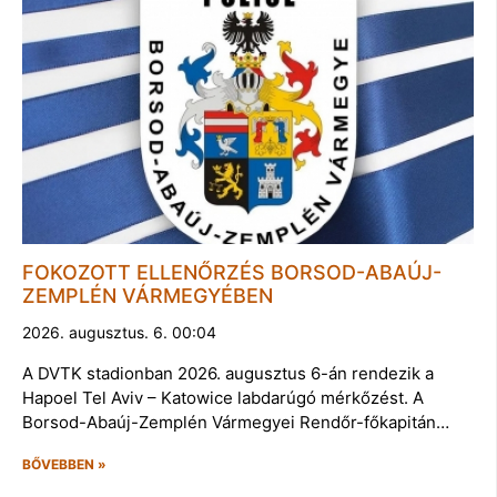
FOKOZOTT ELLENŐRZÉS BORSOD-ABAÚJ-
ZEMPLÉN VÁRMEGYÉBEN
2026. augusztus. 6. 00:04
A DVTK stadionban 2026. augusztus 6-án rendezik a
Hapoel Tel Aviv – Katowice labdarúgó mérkőzést. A
Borsod-Abaúj-Zemplén Vármegyei Rendőr-főkapitán…
BŐVEBBEN »