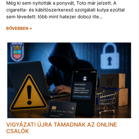
Még ki sem nyitották a ponyvát, Toto már jelzett. A
cigaretta- és kábítószerkereső szolgálati kutya ezúttal
sem tévedett: több mint hatezer doboz ille…
BŐVEBBEN »
VIGYÁZAT! ÚJRA TÁMADNAK AZ ONLINE
CSALÓK