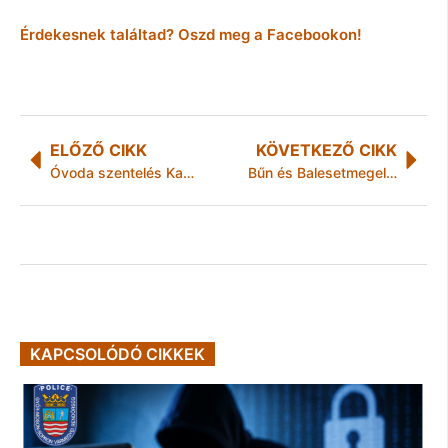
Érdekesnek találtad? Oszd meg a Facebookon!
ELŐZŐ CIKK
KÖVETKEZŐ CIKK
Óvoda szentelés Kazincbarcikán
Bűn és Balesetmegelőzési nap az Encsi Gimnáziumban
KAPCSOLÓDÓ CIKKEK