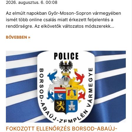
2026. augusztus. 6. 00:08
Az elmúlt napokban Győr-Moson-Sopron vármegyében
ismét több online csalás miatt érkezett feljelentés a
rendőrségre. Az elkövetők változatos módszerekk…
BŐVEBBEN »
FOKOZOTT ELLENŐRZÉS BORSOD-ABAÚJ-