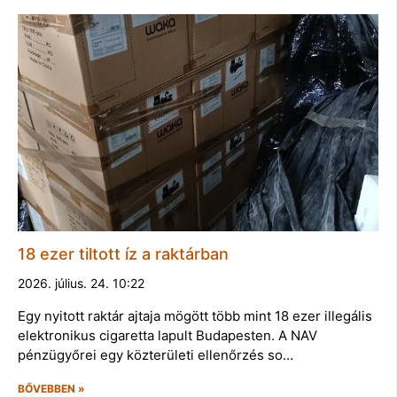
18 ezer tiltott íz a raktárban
2026. július. 24. 10:22
Egy nyitott raktár ajtaja mögött több mint 18 ezer illegális
elektronikus cigaretta lapult Budapesten. A NAV
pénzügyőrei egy közterületi ellenőrzés so…
BŐVEBBEN »