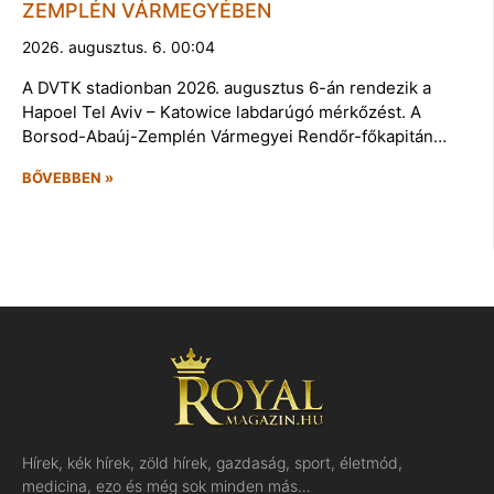
ZEMPLÉN VÁRMEGYÉBEN
2026. augusztus. 6. 00:04
A DVTK stadionban 2026. augusztus 6-án rendezik a
Hapoel Tel Aviv – Katowice labdarúgó mérkőzést. A
Borsod-Abaúj-Zemplén Vármegyei Rendőr-főkapitán…
BŐVEBBEN »
Hírek, kék hírek, zöld hírek, gazdaság, sport, életmód,
medicina, ezo és még sok minden más…