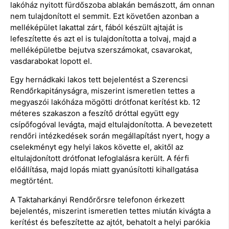
lakóház nyitott fürdőszoba ablakán bemászott, ám onnan
nem tulajdonított el semmit. Ezt követően azonban a
melléképület lakattal zárt, fából készült ajtaját is
lefeszítette és azt el is tulajdonította a tolvaj, majd a
melléképületbe bejutva szerszámokat, csavarokat,
vasdarabokat lopott el.
Egy hernádkaki lakos tett bejelentést a Szerencsi
Rendőrkapitányságra, miszerint ismeretlen tettes a
megyaszói lakóháza mögötti drótfonat kerítést kb. 12
méteres szakaszon a feszítő dróttal együtt egy
csípőfogóval levágta, majd eltulajdonította. A bevezetett
rendőri intézkedések során megállapítást nyert, hogy a
cselekményt egy helyi lakos követte el, akitől az
eltulajdonított drótfonat lefoglalásra került. A férfi
előállítása, majd lopás miatt gyanúsítotti kihallgatása
megtörtént.
A Taktaharkányi Rendőrőrsre telefonon érkezett
bejelentés, miszerint ismeretlen tettes miután kivágta a
kerítést és befeszítette az ajtót, behatolt a helyi parókia