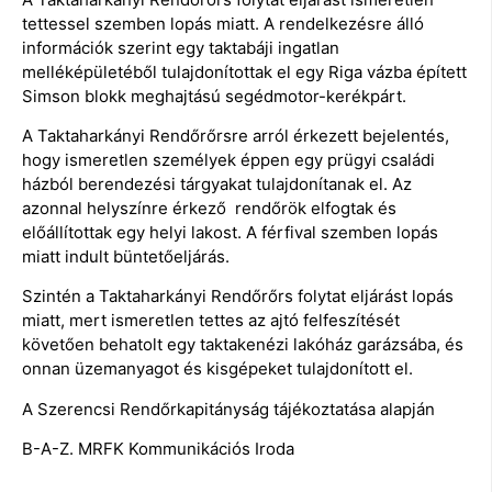
tettessel szemben lopás miatt. A rendelkezésre álló
információk szerint egy taktabáji ingatlan
melléképületéből tulajdonítottak el egy Riga vázba épített
Simson blokk meghajtású segédmotor-kerékpárt.
A Taktaharkányi Rendőrőrsre arról érkezett bejelentés,
hogy ismeretlen személyek éppen egy prügyi családi
házból berendezési tárgyakat tulajdonítanak el. Az
azonnal helyszínre érkező rendőrök elfogtak és
előállítottak egy helyi lakost. A férfival szemben lopás
miatt indult büntetőeljárás.
Szintén a Taktaharkányi Rendőrőrs folytat eljárást lopás
miatt, mert ismeretlen tettes az ajtó felfeszítését
követően behatolt egy taktakenézi lakóház garázsába, és
onnan üzemanyagot és kisgépeket tulajdonított el.
A Szerencsi Rendőrkapitányság tájékoztatása alapján
B-A-Z. MRFK Kommunikációs Iroda