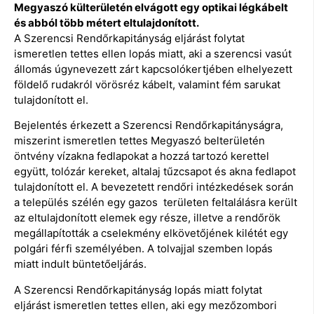
Megyaszó külterületén elvágott egy optikai légkábelt
és abból több métert eltulajdonított.
A Szerencsi Rendőrkapitányság eljárást folytat
ismeretlen tettes ellen lopás miatt, aki a szerencsi vasút
állomás úgynevezett zárt kapcsolókertjében elhelyezett
földelő rudakról vörösréz kábelt, valamint fém sarukat
tulajdonított el.
Bejelentés érkezett a Szerencsi Rendőrkapitányságra,
miszerint ismeretlen tettes Megyaszó belterületén
öntvény vízakna fedlapokat a hozzá tartozó kerettel
együtt, tolózár kereket, altalaj tűzcsapot és akna fedlapot
tulajdonított el. A bevezetett rendőri intézkedések során
a település szélén egy gazos területen feltalálásra került
az eltulajdonított elemek egy része, illetve a rendőrök
megállapították a cselekmény elkövetőjének kilétét egy
polgári férfi személyében. A tolvajjal szemben lopás
miatt indult büntetőeljárás.
A Szerencsi Rendőrkapitányság lopás miatt folytat
eljárást ismeretlen tettes ellen, aki egy mezőzombori