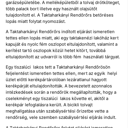
garázsépületébe. A melléképületből a tolvaj drótköteget,
több palack bort illetve egy használt olajsütőt
tulajdonított el. A Taktaharkányi Rendőrőrs betöréses
lopás miatt folytat nyomozást.
A Taktaharkányi Rendőrőrs indított eljárást ismeretlen
tettes ellen lopás miatt, aki egy taktakenézi lakóház kert
kapuját és nyolc fém oszlopot eltulajdonított, valamint a
kerítést tartó oszlopok közül hetet kitört, továbbá
eltulajdonított az udvarról is több fém használati tárgyat.
Egy tiszalúci lakos tett a Taktaharkányi Rendőrösön
feljelentést ismeretlen tettes ellen, mert az egyik helyi
üzlet előtti kerékpártárolóban lezáratlanul hagyott
kerékpárját eltulajdonították. A bevezetett azonnalos
intézkedések során a rendőrök megállapították, hogy a
cselekményt egy tiszalúci lakos követte el, akitől a
kerékpár lefoglalásra került. A bicikli tolvajt
meghallgatása után szabálysértési őrizetbe vette a
rendőrség, vele szemben szabálysértési eljárás indult.
A Taktaharkányi Rendőrőrs folytat eljárást ismeretlen