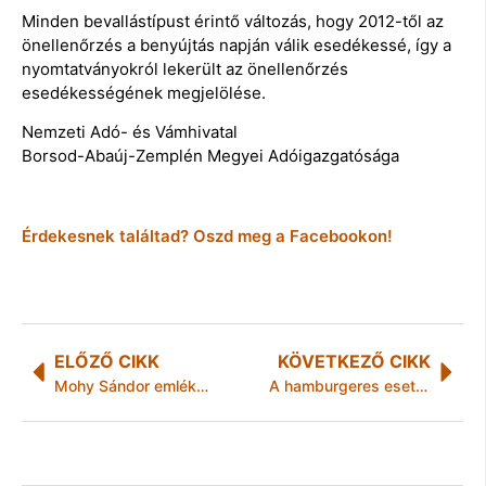
Minden bevallástípust érintő változás, hogy 2012-től az
önellenőrzés a benyújtás napján válik esedékessé, így a
nyomtatványokról lekerült az önellenőrzés
esedékességének megjelölése.
Nemzeti Adó- és Vámhivatal
Borsod-Abaúj-Zemplén Megyei Adóigazgatósága
Érdekesnek találtad? Oszd meg a Facebookon!
ELŐZŐ CIKK
KÖVETKEZŐ CIKK
Mohy Sándor emlékkiállítás
A hamburgeres esete az adóhatósággal