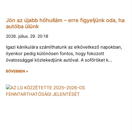
Jön az újabb hőhullám – erre figyeljünk oda, ha
autóba ülünk
2026. július. 29. 20:18
Igazi kánikulára számíthatunk az elkövetkező napokban,
ilyenkor pedig különösen fontos, hogy fokozott
óvatossággal közlekedjünk autóval. A sofőröket k…
BŐVEBBEN »