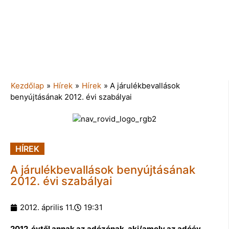
Kezdőlap
»
Hírek
»
Hírek
»
A járulékbevallások
benyújtásának 2012. évi szabályai
HÍREK
A járulékbevallások benyújtásának
2012. évi szabályai
2012. április 11.
19:31
2012. évtől annak az adózónak, aki/amely az adóév