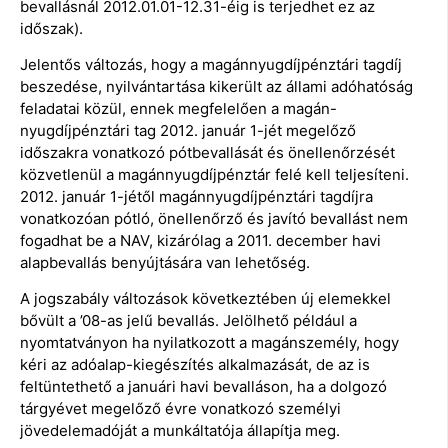
bevallásnál 2012.01.01-12.31-éig is terjedhet ez az
időszak).
Jelentős változás, hogy a magánnyugdíjpénztári tagdíj
beszedése, nyilvántartása kikerült az állami adóhatóság
feladatai közül, ennek megfelelően a magán-
nyugdíjpénztári tag 2012. január 1-jét megelőző
időszakra vonatkozó pótbevallását és önellenőrzését
közvetlenül a magánnyugdíjpénztár felé kell teljesíteni.
2012. január 1-jétől magánnyugdíjpénztári tagdíjra
vonatkozóan pótló, önellenőrző és javító bevallást nem
fogadhat be a NAV, kizárólag a 2011. december havi
alapbevallás benyújtására van lehetőség.
A jogszabály változások következtében új elemekkel
bővült a ’08-as jelű bevallás. Jelölhető például a
nyomtatványon ha nyilatkozott a magánszemély, hogy
kéri az adóalap-kiegészítés alkalmazását, de az is
feltüntethető a januári havi bevalláson, ha a dolgozó
tárgyévet megelőző évre vonatkozó személyi
jövedelemadóját a munkáltatója állapítja meg.