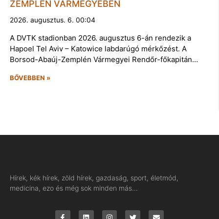
ZEMPLÉN VÁRMEGYÉBEN
2026. augusztus. 6. 00:04
A DVTK stadionban 2026. augusztus 6-án rendezik a
Hapoel Tel Aviv – Katowice labdarúgó mérkőzést. A
Borsod-Abaúj-Zemplén Vármegyei Rendőr-főkapitán…
BŐVEBBEN »
Hírek, kék hírek, zöld hírek, gazdaság, sport, életmód,
medicina, ezo és még sok minden más…