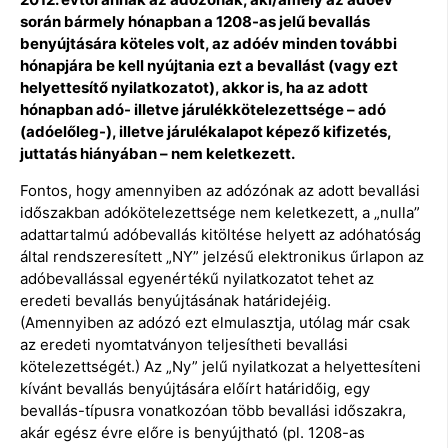
során bármely hónapban a 1208-as jelű bevallás
benyújtására köteles volt, az adóév minden további
hónapjára be kell nyújtania ezt a bevallást (vagy ezt
helyettesítő nyilatkozatot), akkor is, ha az adott
hónapban adó- illetve járulékkötelezettsége – adó
(adóelőleg-), illetve járulékalapot képező kifizetés,
juttatás hiányában – nem keletkezett.
Fontos, hogy amennyiben az adózónak az adott bevallási
időszakban adókötelezettsége nem keletkezett, a „nulla”
adattartalmú adóbevallás kitöltése helyett az adóhatóság
által rendszeresített „NY” jelzésű elektronikus űrlapon az
adóbevallással egyenértékű nyilatkozatot tehet az
eredeti bevallás benyújtásának határidejéig.
(Amennyiben az adózó ezt elmulasztja, utólag már csak
az eredeti nyomtatványon teljesítheti bevallási
kötelezettségét.) Az „Ny” jelű nyilatkozat a helyettesíteni
kívánt bevallás benyújtására előírt határidőig, egy
bevallás-típusra vonatkozóan több bevallási időszakra,
akár egész évre előre is benyújtható (pl. 1208-as