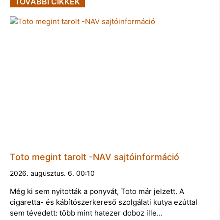
TOVÁBBI CIKKEK
Toto megint tarolt -NAV sajtóinformáció
2026. augusztus. 6. 00:10
Még ki sem nyitották a ponyvát, Toto már jelzett. A
cigaretta- és kábítószerkereső szolgálati kutya ezúttal
sem tévedett: több mint hatezer doboz ille…