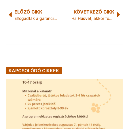
ELŐZŐ CIKK
KÖVETKEZŐ CIKK
Elfogadták a garanciákat is tartalmazó vagyonkezelői szerződést Kazincbarcikán
Ha Húsvét, akkor fokozott ellenőrzések
KAPCSOLÓDÓ CIKKEK