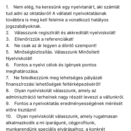
1. Nem elég, ha keresünk egy nyelvtanárt, aki számlát
tud adni az oktatásról! A vállalati nyelvoktatásnak
továbbra is meg kell felelnie a vonatkozó hatályos
jogszabályoknak.
2. Válasszunk regisztrált és akkreditált nyelviskolát!
3. Ellenőrizzük a referenciákat!
4. Ne csak az ár legyen a döntő szempont!
5. Minőségbiztosítás. Válasszunk Minősített
Nyelviskolát!
6. Fontos a nyelvi célok és igények pontos
meghatározása.
7. Ne feledkezzünk meg lehetséges pályázati
finanszírozási lehetőségek feltérképezéséről!
8. Olyan nyelviskolát válasszunk, amely az
adminisztráció terheinek nagy részét leveszi a vállunkról.
9. Fontos a nyelvoktatás eredményességének mérését
előre tisztázni!
10. Olyan nyelviskolát válasszunk, amely rugalmasan
alkalmazkodik a mi iparágunk, cégprofilunk,
munkarendünk speciális elvárásaihoz, a konkrét