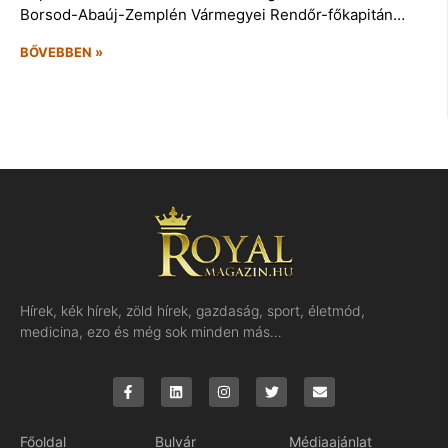
Borsod-Abaúj-Zemplén Vármegyei Rendőr-főkapitán…
BŐVEBBEN »
Hírek, kék hírek, zöld hírek, gazdaság, sport, életmód,
medicina, ezo és még sok minden más…
Főoldal
Bulvár
Médiaajánlat