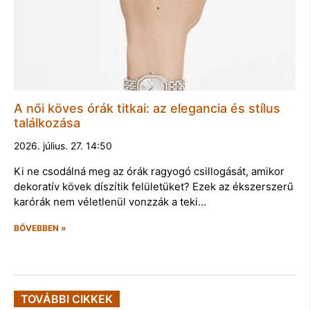
A női köves órák titkai: az elegancia és stílus
találkozása
2026. július. 27. 14:50
Ki ne csodálná meg az órák ragyogó csillogását, amikor
dekoratív kövek díszítik felületüket? Ezek az ékszerszerű
karórák nem véletlenül vonzzák a teki…
BŐVEBBEN »
TOVÁBBI CIKKEK