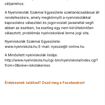
céljainkhoz.
A Nyelviskolák Szakmai Egyesülete szaktanácsadással áll
rendelkezésre, amely megkönnyíti a nyelviskolákkal
kapcsolatos választást és jogorvoslati javaslattal segít
abban az esetben, ha esetleg egy nem körültekintően
választott, problémás nyelviskolával lenne jogi vita.
Nyelviskolák Szakmai Egyesülete:
www.nyelviskola.hu E-mail: nyesze@t-online.hu
A Minősített nyelviskolák listája:
http://www.nyelviskola.hu/cgi-bin/nyelviskola/index.cgi?
from=0&view=iskolakereso
Érdekesnek találtad? Oszd meg a Facebookon!