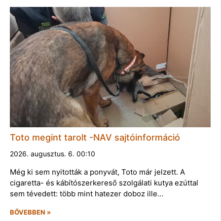
Toto megint tarolt -NAV sajtóinformáció
2026. augusztus. 6. 00:10
Még ki sem nyitották a ponyvát, Toto már jelzett. A
cigaretta- és kábítószerkereső szolgálati kutya ezúttal
sem tévedett: több mint hatezer doboz ille…
BŐVEBBEN »