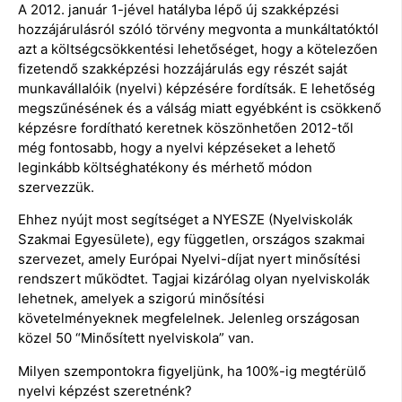
A 2012. január 1-jével hatályba lépő új szakképzési
hozzájárulásról szóló törvény megvonta a munkáltatóktól
azt a költségcsökkentési lehetőséget, hogy a kötelezően
fizetendő szakképzési hozzájárulás egy részét saját
munkavállalóik (nyelvi) képzésére fordítsák. E lehetőség
megszűnésének és a válság miatt egyébként is csökkenő
képzésre fordítható keretnek köszönhetően 2012-től
még fontosabb, hogy a nyelvi képzéseket a lehető
leginkább költséghatékony és mérhető módon
szervezzük.
Ehhez nyújt most segítséget a NYESZE (Nyelviskolák
Szakmai Egyesülete), egy független, országos szakmai
szervezet, amely Európai Nyelvi-díjat nyert minősítési
rendszert működtet. Tagjai kizárólag olyan nyelviskolák
lehetnek, amelyek a szigorú minősítési
követelményeknek megfelelnek. Jelenleg országosan
közel 50 “Minősített nyelviskola” van.
Milyen szempontokra figyeljünk, ha 100%-ig megtérülő
nyelvi képzést szeretnénk?