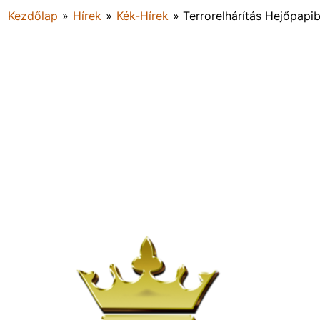
Kezdőlap
»
Hírek
»
Kék-Hírek
»
Terrorelhárítás Hejőpapi