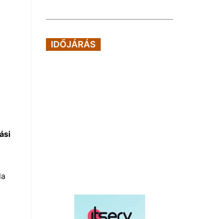
IDŐJÁRÁS
ási
la