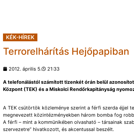
KÉK-HÍREK
Terrorelhárítás Hejőpapiban
2012. április 5.
21:33
A telefonálástól számított tizenkét órán belül azonosítot
Központ (TEK) és a Miskolci Rendőrkapitányság nyomozói
A TEK csütörtök közleménye szerint a férfi szerda éjjel te
megnevezett közintézményekben három bomba fog robbann
A férfi – mint a kommünikében olvasható – társainak sza
szervezetre” hivatkozott, és akcentussal beszélt.