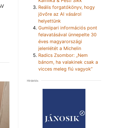
Kamilka & Pesti Sikk
AV
Reális forgatókönyv, hogy
jövőre az AI vásárol
helyettünk
Gumiipari információs pont
felavatásával ünnepelte 30
éves magyarországi
jelenlétét a Michelin
Radics Zsombor: „Nem
bánom, ha valakinek csak a
vicces meleg fiú vagyok”
Hirdetés