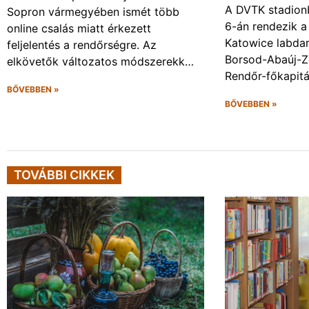
A DVTK stadion
Sopron vármegyében ismét több
6-án rendezik a
online csalás miatt érkezett
Katowice labda
feljelentés a rendőrségre. Az
Borsod-Abaúj-
elkövetők változatos módszerekk…
Rendőr-főkapit
BŐVEBBEN »
BŐVEBBEN »
TOVÁBBI CIKKEK