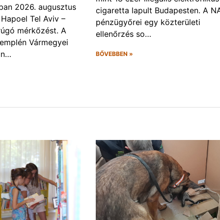
ban 2026. augusztus
cigaretta lapult Budapesten. A N
 Hapoel Tel Aviv –
pénzügyőrei egy közterületi
rúgó mérkőzést. A
ellenőrzés so…
Zemplén Vármegyei
án…
BŐVEBBEN »