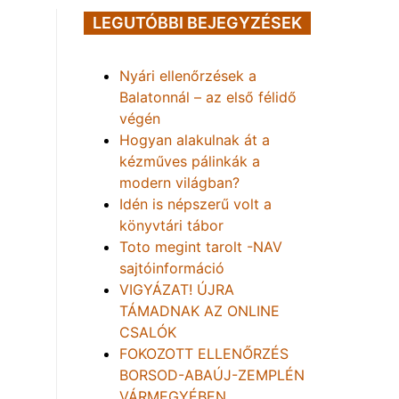
LEGUTÓBBI BEJEGYZÉSEK
Nyári ellenőrzések a
Balatonnál – az első félidő
végén
Hogyan alakulnak át a
kézműves pálinkák a
modern világban?
Idén is népszerű volt a
könyvtári tábor
Toto megint tarolt -NAV
sajtóinformáció
VIGYÁZAT! ÚJRA
TÁMADNAK AZ ONLINE
CSALÓK
FOKOZOTT ELLENŐRZÉS
BORSOD-ABAÚJ-ZEMPLÉN
VÁRMEGYÉBEN