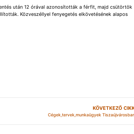
tés után 12 órával azonosították a férfit, majd csütörtök
llították. Közveszéllyel fenyegetés elkövetésének alapos
KÖVETKEZŐ CIK
Cégek,tervek,munkaügyek Tiszaújvárosba