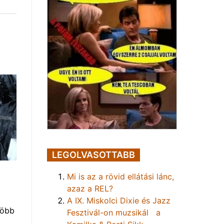
LEGOLVASOTTABB
Mi is az a rövid ellátási lánc,
azaz a REL?
A IX. Miskolci Dixie és Jazz
több
Fesztivál-on muzsikál a