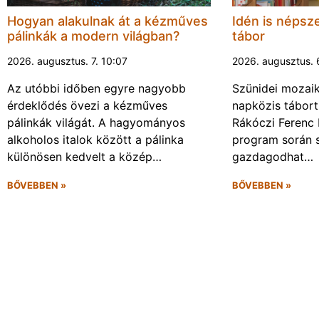
Hogyan alakulnak át a kézműves
Idén is népsze
pálinkák a modern világban?
tábor
2026. augusztus. 7. 10:07
2026. augusztus. 
Az utóbbi időben egyre nagyobb
Szünidei mozai
érdeklődés övezi a kézműves
napközis tábort 
pálinkák világát. A hagyományos
Rákóczi Ferenc 
alkoholos italok között a pálinka
program során 
különösen kedvelt a közép…
gazdagodhat…
BŐVEBBEN »
BŐVEBBEN »