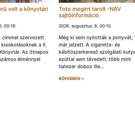
rű volt a könyvtári
Toto megint tarolt -NAV
sajtóinformáció
6. 00:16
2026. augusztus. 6. 00:10
k címmel szervezett
Még ki sem nyitották a ponyvát, 
kisiskolásoknak a II.
már jelzett. A cigaretta- és
Könyvtár. Az ötnapos
kábítószerkereső szolgálati kuty
számos élménnyel
ezúttal sem tévedett: több mint
hatezer doboz ille…
BŐVEBBEN »