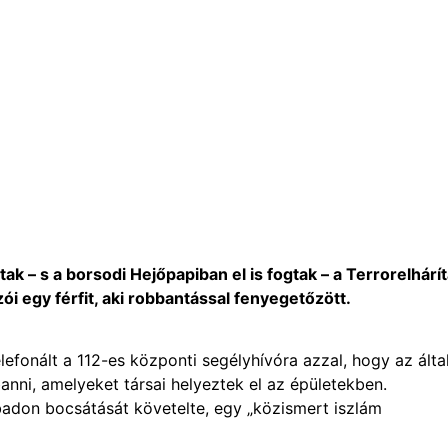
tak – s a borsodi Hejőpapiban el is fogtak – a Terrorelhárít
 egy férfit, aki robbantással fenyegetőzött.
lefonált a 112-es központi segélyhívóra azzal, hogy az álta
i, amelyeket társai helyeztek el az épületekben.
badon bocsátását követelte, egy „közismert iszlám