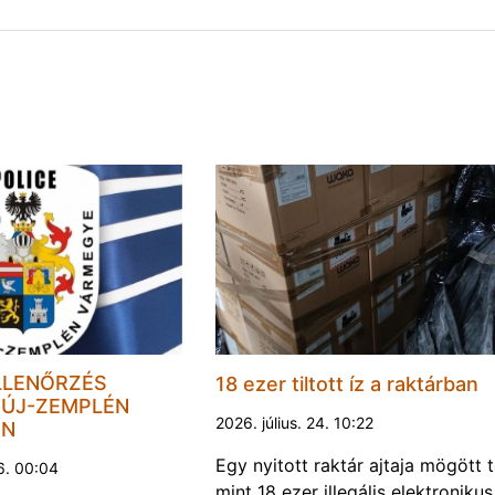
LLENŐRZÉS
18 ezer tiltott íz a raktárban
ÚJ-ZEMPLÉN
2026. július. 24. 10:22
EN
Egy nyitott raktár ajtaja mögött 
6. 00:04
mint 18 ezer illegális elektronikus