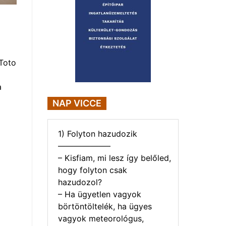
Toto
a
NAP VICCE
1) Folyton hazudozik
——————–
– Kisfiam, mi lesz így belőled,
hogy folyton csak
hazudozol?
– Ha ügyetlen vagyok
börtöntöltelék, ha ügyes
vagyok meteorológus,