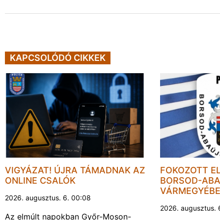
KAPCSOLÓDÓ CIKKEK
VIGYÁZAT! ÚJRA TÁMADNAK AZ
FOKOZOTT E
ONLINE CSALÓK
BORSOD-ABA
VÁRMEGYÉB
2026. augusztus. 6. 00:08
2026. augusztus. 
Az elmúlt napokban Győr-Moson-