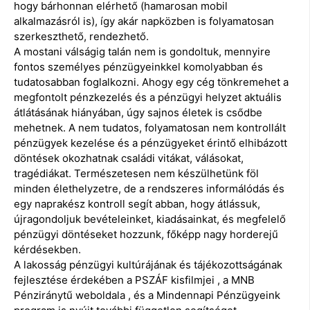
hogy bárhonnan elérhető (hamarosan mobil
alkalmazásról is), így akár napközben is folyamatosan
szerkeszthető, rendezhető.
A mostani válságig talán nem is gondoltuk, mennyire
fontos személyes pénzügyeinkkel komolyabban és
tudatosabban foglalkozni. Ahogy egy cég tönkremehet a
megfontolt pénzkezelés és a pénzügyi helyzet aktuális
átlátásának hiányában, úgy sajnos életek is csődbe
mehetnek. A nem tudatos, folyamatosan nem kontrollált
pénzügyek kezelése és a pénzügyeket érintő elhibázott
döntések okozhatnak családi vitákat, válásokat,
tragédiákat. Természetesen nem készülhetünk föl
minden élethelyzetre, de a rendszeres informálódás és
egy naprakész kontroll segít abban, hogy átlássuk,
újragondoljuk bevételeinket, kiadásainkat, és megfelelő
pénzügyi döntéseket hozzunk, főképp nagy horderejű
kérdésekben.
A lakosság pénzügyi kultúrájának és tájékozottságának
fejlesztése érdekében a PSZÁF kisfilmjei , a MNB
Pénziránytű weboldala , és a Mindennapi Pénzügyeink