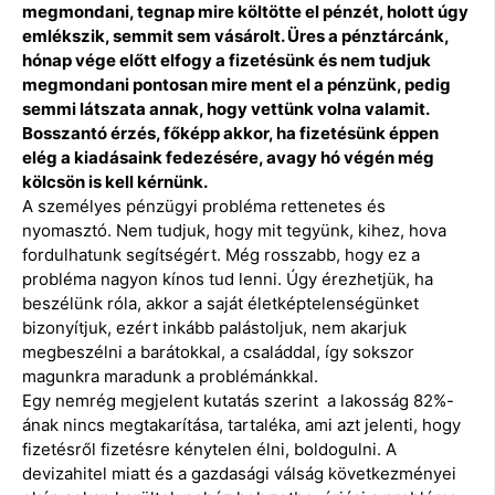
megmondani, tegnap mire költötte el pénzét, holott úgy
emlékszik, semmit sem vásárolt. Üres a pénztárcánk,
hónap vége előtt elfogy a fizetésünk és nem tudjuk
megmondani pontosan mire ment el a pénzünk, pedig
semmi látszata annak, hogy vettünk volna valamit.
Bosszantó érzés, főképp akkor, ha fizetésünk éppen
elég a kiadásaink fedezésére, avagy hó végén még
kölcsön is kell kérnünk.
A személyes pénzügyi probléma rettenetes és
nyomasztó. Nem tudjuk, hogy mit tegyünk, kihez, hova
fordulhatunk segítségért. Még rosszabb, hogy ez a
probléma nagyon kínos tud lenni. Úgy érezhetjük, ha
beszélünk róla, akkor a saját életképtelenségünket
bizonyítjuk, ezért inkább palástoljuk, nem akarjuk
megbeszélni a barátokkal, a családdal, így sokszor
magunkra maradunk a problémánkkal.
Egy nemrég megjelent kutatás szerint a lakosság 82%-
ának nincs megtakarítása, tartaléka, ami azt jelenti, hogy
fizetésről fizetésre kénytelen élni, boldogulni. A
devizahitel miatt és a gazdasági válság következményei