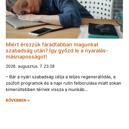
Miért érezzük fáradtabban magunkat
szabadság után? Így győzd le a nyaralás-
másnaposságot!
2026. augusztus. 7. 23:28
– Bár a nyári szabadság célja a teljes regenerálódás, a
zsúfolt programok és a napi rutin felborulása miatt sokan
kimerültebben térnek vissza a munkáb…
BŐVEBBEN »