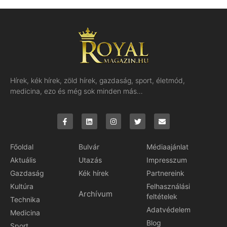
Hírek, kék hírek, zöld hírek, gazdaság, sport, életmód,
medicina, ezo és még sok minden más…
Főoldal
Bulvár
Médiaajánlat
Aktuális
Utazás
Impresszum
Gazdaság
Kék hírek
Partnereink
Kultúra
Felhasználási
Archívum
feltételek
Technika
Adatvédelem
Medicina
Blog
Sport