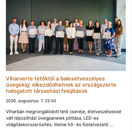
Viharverte tetőktől a balesetveszélyes
üvegekig: elkezdődhetnek az országszerte
halogatott társasházi felújítások
2026. augusztus. 7. 23:00
Viharban megrongálódott tető cseréje, életveszélyessé
vált lépcsőházi üvegpanelek pótlása, LED-es
világításkorszerűsítés, illetve hő- és füstelvezető …