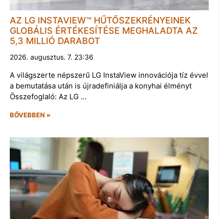
AZ LG INSTAVIEW™ HŰTŐSZEKRÉNYEINEK
GLOBÁLIS ÉRTÉKESÍTÉSE MEGHALADTA AZ
5,3 MILLIÓ DARABOT
2026. augusztus. 7. 23:36
A világszerte népszerű LG InstaView innovációja tíz évvel
a bemutatása után is újradefiniálja a konyhai élményt
Összefoglaló: Az LG …
BŐVEBBEN »