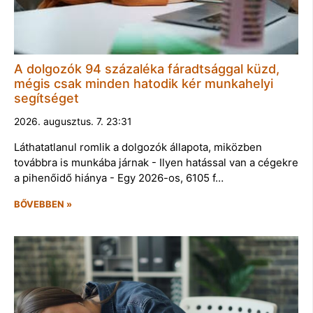
A dolgozók 94 százaléka fáradtsággal küzd,
mégis csak minden hatodik kér munkahelyi
segítséget
2026. augusztus. 7. 23:31
Láthatatlanul romlik a dolgozók állapota, miközben
továbbra is munkába járnak - Ilyen hatással van a cégekre
a pihenőidő hiánya - Egy 2026-os, 6105 f…
BŐVEBBEN »