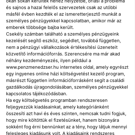
okán sokan kerültek nehéz helyzetbe, óriási a probléma
és sajnos a hazai felelős szervezetek csak az utóbbi
másfél évben kezdték el az ismeretterjesztő munkát a
személyes pénzügyekkel kapcsolatban, amikor már az
emberek többsége bajba került.
Csekély számban található a személyes pénzügyeink
kezelését segítő eszköz, segédlet, továbbá független,
nem a pénzügyi vállalkozások értékesítési üzeneteit
közvetítő információforrás. Szerencsére ma már akad
néhány kezdeményezés, ilyen például a
www.penzmenedzser.hu internetes oldal, amely egyrészt
egy ingyenes online házi költségvetést kezelő program,
másrészt független információforrásként segít a családi
gazdálkodás újragondolásában, személyes pénzügyekkel
kapcsolatos tájékozódásban.
Ha egy költségvetés programban rendszeresen
feljegyezzük kiadásainkat, amely kategóriánként
összesíti azt havi és éves szinten, nemcsak tudni fogjuk,
hogy mire költöttük el fizetésünket, hanem bizonyára
sokként fog érni bennünket az a tény, hogy látjuk mennyi
felesleges kiadásunk volt. A kiadásaink rendszeres