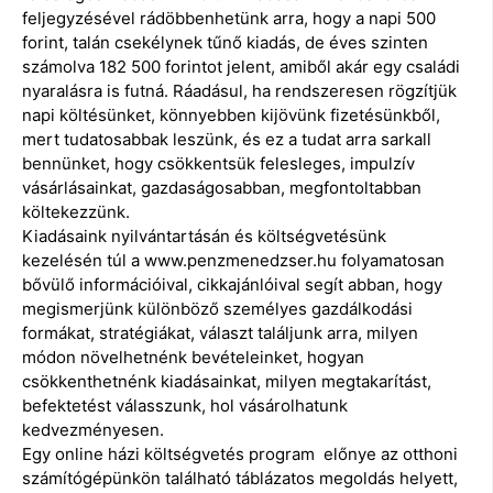
feljegyzésével rádöbbenhetünk arra, hogy a napi 500
forint, talán csekélynek tűnő kiadás, de éves szinten
számolva 182 500 forintot jelent, amiből akár egy családi
nyaralásra is futná. Ráadásul, ha rendszeresen rögzítjük
napi költésünket, könnyebben kijövünk fizetésünkből,
mert tudatosabbak leszünk, és ez a tudat arra sarkall
bennünket, hogy csökkentsük felesleges, impulzív
vásárlásainkat, gazdaságosabban, megfontoltabban
költekezzünk.
Kiadásaink nyilvántartásán és költségvetésünk
kezelésén túl a www.penzmenedzser.hu folyamatosan
bővülő információival, cikkajánlóival segít abban, hogy
megismerjünk különböző személyes gazdálkodási
formákat, stratégiákat, választ találjunk arra, milyen
módon növelhetnénk bevételeinket, hogyan
csökkenthetnénk kiadásainkat, milyen megtakarítást,
befektetést válasszunk, hol vásárolhatunk
kedvezményesen.
Egy online házi költségvetés program előnye az otthoni
számítógépünkön található táblázatos megoldás helyett,