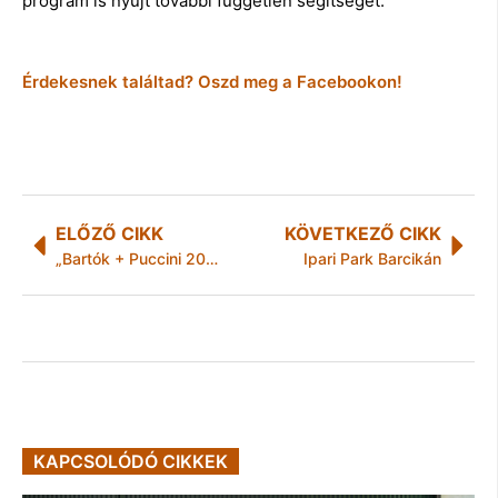
program is nyújt további független segítséget.
Érdekesnek találtad? Oszd meg a Facebookon!
ELŐZŐ CIKK
KÖVETKEZŐ CIKK
„Bartók + Puccini 2012” – emlékezetes fesztiváli napokra készülhetnek
Ipari Park Barcikán
KAPCSOLÓDÓ CIKKEK