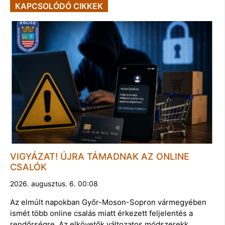
KAPCSOLÓDÓ CIKKEK
VIGYÁZAT! ÚJRA TÁMADNAK AZ ONLINE
CSALÓK
2026. augusztus. 6. 00:08
Az elmúlt napokban Győr-Moson-Sopron vármegyében
ismét több online csalás miatt érkezett feljelentés a
rendőrségre. Az elkövetők változatos módszerekk…