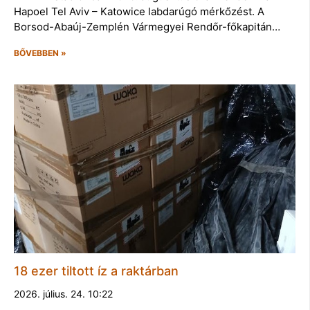
Hapoel Tel Aviv – Katowice labdarúgó mérkőzést. A
Borsod-Abaúj-Zemplén Vármegyei Rendőr-főkapitán…
BŐVEBBEN »
18 ezer tiltott íz a raktárban
2026. július. 24. 10:22