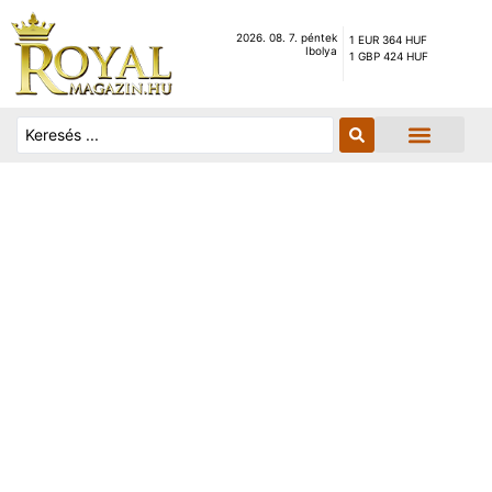
2026. 08. 7. péntek
1 EUR 364 HUF
Ibolya
1 GBP 424 HUF