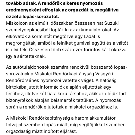
tovább adtak. A rendőrök sikeres nyomozás
eredményeként elfogták az orgazdát is, megállítva
ezzel a lopás-sorozatot.
Miskolcon az elmúlt időszakban összesen hat Suzuki
személygépkocsiból lopták ki az akkumulátorokat. Az
elkövetők a sormintát megtörve egy Ladát is
megrongáltak, amiből a felniket gumival együtt és a váltót
is elvitték. Összesen több száz ezer forintos kárt okozva
így a sértetteknek.
Az autótulajdonosok számára rendkívül bosszantó lopás-
sorozatnak a Miskolci Rendőrkapitányság Vasgyári
Rendőrőrsének nyomozói vetettek véget. A hatóság
birtokába jutott információk alapján eljutottak egy
férfihez, illetve két fiatalkorú társához, akik az eléjük tárt
bizonyítékok alapján beismerték tettüket. A nyomozás
során a rendőrök eljutottak a miskolci orgazdához is.
A Miskolci Rendőrkapitányság a három akkumulátor
tolvajjal szemben lopás miatt, míg segítőjükkel szemben
orgazdaság miatt indított eljárást.