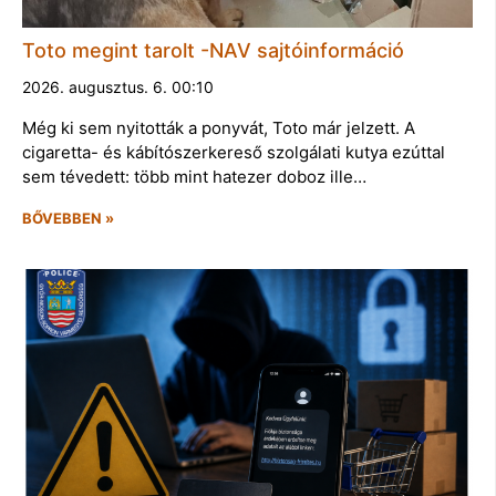
Toto megint tarolt -NAV sajtóinformáció
2026. augusztus. 6. 00:10
Még ki sem nyitották a ponyvát, Toto már jelzett. A
cigaretta- és kábítószerkereső szolgálati kutya ezúttal
sem tévedett: több mint hatezer doboz ille…
BŐVEBBEN »