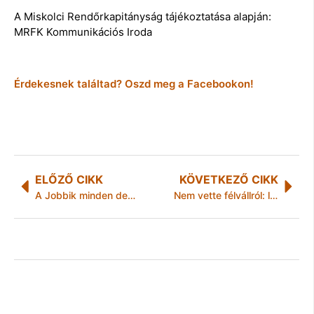
A Miskolci Rendőrkapitányság tájékoztatása alapján:
MRFK Kommunikációs Iroda
Érdekesnek találtad? Oszd meg a Facebookon!
ELŐZŐ CIKK
KÖVETKEZŐ CIKK
A Jobbik minden devizahitelest megmentene
Nem vette félvállról: lábra ment a támadó