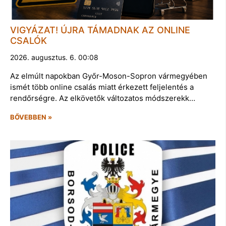
VIGYÁZAT! ÚJRA TÁMADNAK AZ ONLINE
CSALÓK
2026. augusztus. 6. 00:08
Az elmúlt napokban Győr-Moson-Sopron vármegyében
ismét több online csalás miatt érkezett feljelentés a
rendőrségre. Az elkövetők változatos módszerekk…
BŐVEBBEN »