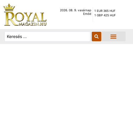
2026. 08. 9. vasárnap
1 EUR 365 HUF
Emőd
1 GBP 425 HUF