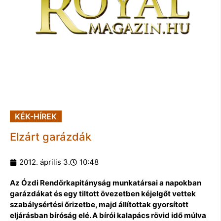
KÉK-HÍREK
Elzárt garázdák
2012. április 3.
10:48
Az Ózdi Rendőrkapitányság munkatársai a napokban
garázdákat és egy tiltott övezetben kéjelgőt vettek
szabálysértési őrizetbe, majd állítottak gyorsított
eljárásban bíróság elé. A bírói kalapács rövid idő múlva