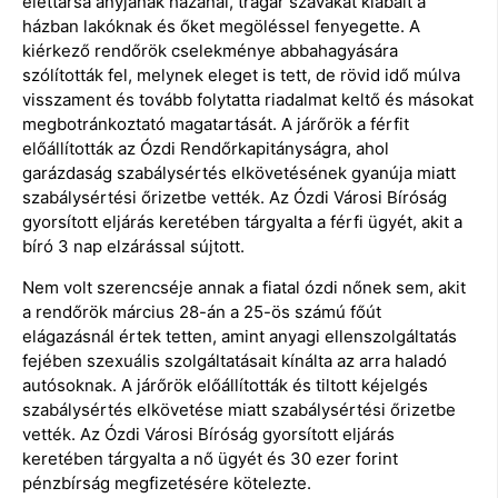
élettársa anyjának házánál, trágár szavakat kiabált a
házban lakóknak és őket megöléssel fenyegette. A
kiérkező rendőrök cselekménye abbahagyására
szólították fel, melynek eleget is tett, de rövid idő múlva
visszament és tovább folytatta riadalmat keltő és másokat
megbotránkoztató magatartását. A járőrök a férfit
előállították az Ózdi Rendőrkapitányságra, ahol
garázdaság szabálysértés elkövetésének gyanúja miatt
szabálysértési őrizetbe vették. Az Ózdi Városi Bíróság
gyorsított eljárás keretében tárgyalta a férfi ügyét, akit a
bíró 3 nap elzárással sújtott.
Nem volt szerencséje annak a fiatal ózdi nőnek sem, akit
a rendőrök március 28-án a 25-ös számú főút
elágazásnál értek tetten, amint anyagi ellenszolgáltatás
fejében szexuális szolgáltatásait kínálta az arra haladó
autósoknak. A járőrök előállították és tiltott kéjelgés
szabálysértés elkövetése miatt szabálysértési őrizetbe
vették. Az Ózdi Városi Bíróság gyorsított eljárás
keretében tárgyalta a nő ügyét és 30 ezer forint
pénzbírság megfizetésére kötelezte.