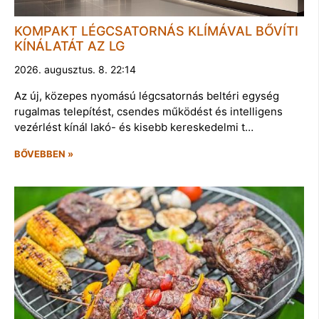
KOMPAKT LÉGCSATORNÁS KLÍMÁVAL BŐVÍTI
KÍNÁLATÁT AZ LG
2026. augusztus. 8. 22:14
Az új, közepes nyomású légcsatornás beltéri egység
rugalmas telepítést, csendes működést és intelligens
vezérlést kínál lakó- és kisebb kereskedelmi t…
BŐVEBBEN »