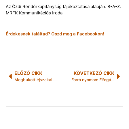
Az Ózdi Rendőrkapitányság tájékoztatása alapján: B-A-Z.
MRFK Kommunikációs Iroda
Érdekesnek találtad? Oszd meg a Facebookon!
ELŐZŐ CIKK
KÖVETKEZŐ CIKK
Megbukott éjszakai portya
Forró nyomon: Elfogások és tettenérések Borsod-Abaúj-Zemplén megyében