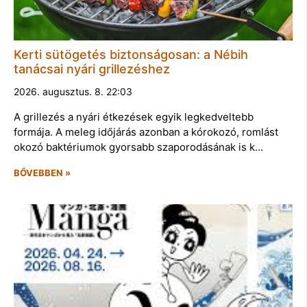
Kerti sütögetés biztonságosan: a Nébih
tanácsai nyári grillezéshez
2026. augusztus. 8. 22:03
A grillezés a nyári étkezések egyik legkedveltebb
formája. A meleg időjárás azonban a kórokozó, romlást
okozó baktériumok gyorsabb szaporodásának is k…
BŐVEBBEN »