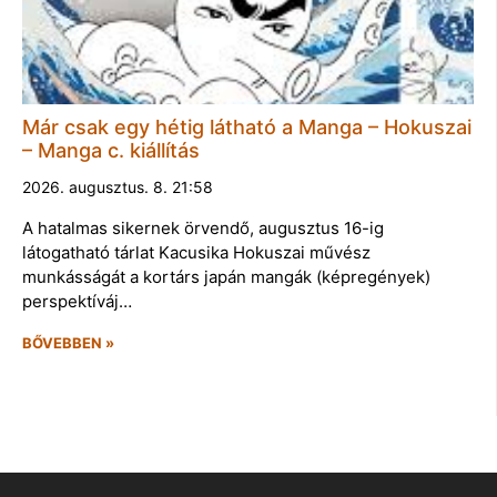
Már csak egy hétig látható a Manga – Hokuszai
– Manga c. kiállítás
2026. augusztus. 8. 21:58
A hatalmas sikernek örvendő, augusztus 16-ig
látogatható tárlat Kacusika Hokuszai művész
munkásságát a kortárs japán mangák (képregények)
perspektíváj…
BŐVEBBEN »