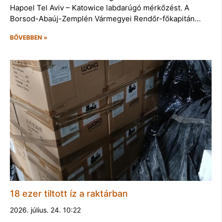
Hapoel Tel Aviv – Katowice labdarúgó mérkőzést. A
Borsod-Abaúj-Zemplén Vármegyei Rendőr-főkapitán…
BŐVEBBEN »
18 ezer tiltott íz a raktárban
2026. július. 24. 10:22