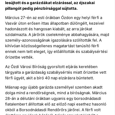
lesújtott és a garázdákat elzárással, az éjszakai
pillangót pedig pénzbírsággal sújtotta.
Március 27-én az esti órákban Ózdon egy helyi férfi a
Vasvár úton erősen ittas állapotban dülöngélt, kezeivel
hadonászott és hangosan kiabált, az arra járókat
szidalmazta. A járőrök cselekménye abbahagyására, majd
személy-azonosságának igazolására szólították fel. A
kihívóan közösségellenes magatartást tanúsító férfi
ennek nem tett eleget, így előállították és szabálysértési
őrizetbe vették.
Az Ózdi Városi Bíróság gyorsított eljárás keretében
tárgyalta a garázdaság szabálysértés miatt őrizetbe vett
férfi ügyét, akit a bíró 40 nap elzárásra büntetett.
Másnap egy újabb garázda személlyel szemben akadt
dolga mind a rendőrségnek, mind a bíróságnak. Március
28-án a délutáni órákban ugyanis egy borsodnádasdi
fiatalembert állítottak elő az előző napi esethez hasonló
okból a Borsodnádasdi Rendőrőrs járőrei. A férfi volt