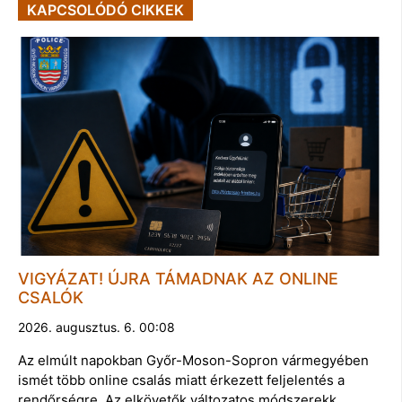
KAPCSOLÓDÓ CIKKEK
VIGYÁZAT! ÚJRA TÁMADNAK AZ ONLINE
CSALÓK
2026. augusztus. 6. 00:08
Az elmúlt napokban Győr-Moson-Sopron vármegyében
ismét több online csalás miatt érkezett feljelentés a
rendőrségre. Az elkövetők változatos módszerekk…