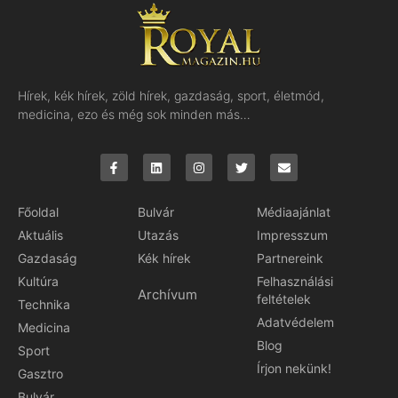
Hírek, kék hírek, zöld hírek, gazdaság, sport, életmód,
medicina, ezo és még sok minden más…
Főoldal
Bulvár
Médiaajánlat
Aktuális
Utazás
Impresszum
Gazdaság
Kék hírek
Partnereink
Kultúra
Felhasználási
Archívum
feltételek
Technika
Adatvédelem
Medicina
Blog
Sport
Írjon nekünk!
Gasztro
Bulvár