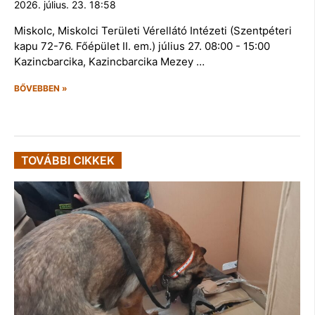
2026. július. 23. 18:58
Miskolc, Miskolci Területi Vérellátó Intézeti (Szentpéteri
kapu 72-76. Főépület II. em.) július 27. 08:00 - 15:00
Kazincbarcika, Kazincbarcika Mezey …
BŐVEBBEN »
TOVÁBBI CIKKEK