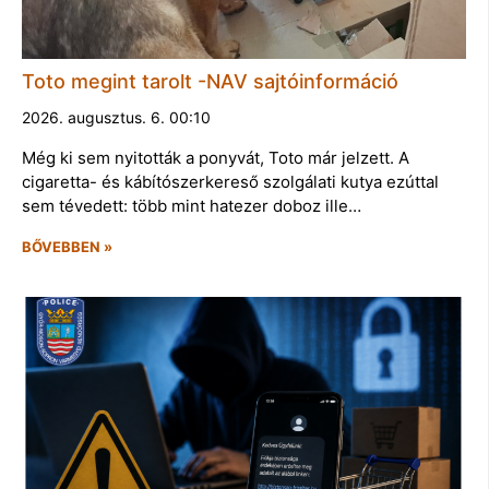
Toto megint tarolt -NAV sajtóinformáció
2026. augusztus. 6. 00:10
Még ki sem nyitották a ponyvát, Toto már jelzett. A
cigaretta- és kábítószerkereső szolgálati kutya ezúttal
sem tévedett: több mint hatezer doboz ille…
BŐVEBBEN »