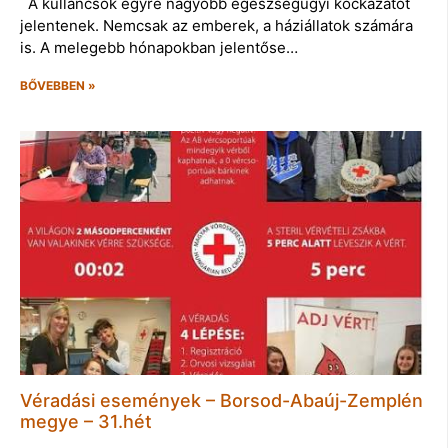
A kullancsok egyre nagyobb egészségügyi kockázatot
jelentenek. Nemcsak az emberek, a háziállatok számára
is. A melegebb hónapokban jelentőse…
BŐVEBBEN »
Véradási események – Borsod-Abaúj-Zemplén
megye – 31.hét