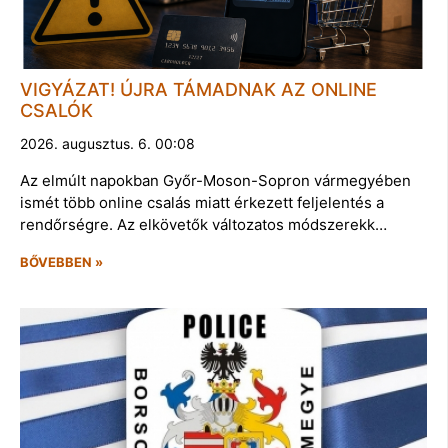
VIGYÁZAT! ÚJRA TÁMADNAK AZ ONLINE
CSALÓK
2026. augusztus. 6. 00:08
Az elmúlt napokban Győr-Moson-Sopron vármegyében
ismét több online csalás miatt érkezett feljelentés a
rendőrségre. Az elkövetők változatos módszerekk…
BŐVEBBEN »