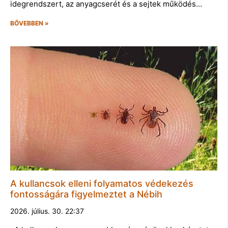
idegrendszert, az anyagcserét és a sejtek működés…
BŐVEBBEN »
A kullancsok elleni folyamatos védekezés
fontosságára figyelmeztet a Nébih
2026. július. 30. 22:37