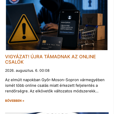
VIGYÁZAT! ÚJRA TÁMADNAK AZ ONLINE
CSALÓK
2026. augusztus. 6. 00:08
Az elmúlt napokban Győr-Moson-Sopron vármegyében
ismét több online csalás miatt érkezett feljelentés a
rendőrségre. Az elkövetők változatos módszerekk…
BŐVEBBEN »