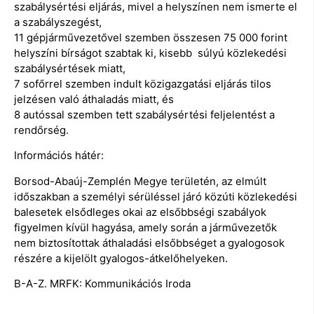
szabálysértési eljárás, mivel a helyszínen nem ismerte el
a szabályszegést,
11 gépjárművezetővel szemben összesen 75 000 forint
helyszíni bírságot szabtak ki, kisebb súlyú közlekedési
szabálysértések miatt,
7 sofőrrel szemben indult közigazgatási eljárás tilos
jelzésen való áthaladás miatt, és
8 autóssal szemben tett szabálysértési feljelentést a
rendőrség.
Információs hátér:
Borsod-Abaúj-Zemplén Megye területén, az elmúlt
időszakban a személyi sérüléssel járó közúti közlekedési
balesetek elsődleges okai az elsőbbségi szabályok
figyelmen kívül hagyása, amely során a járművezetők
nem biztosítottak áthaladási elsőbbséget a gyalogosok
részére a kijelölt gyalogos-átkelőhelyeken.
B-A-Z. MRFK: Kommunikációs Iroda