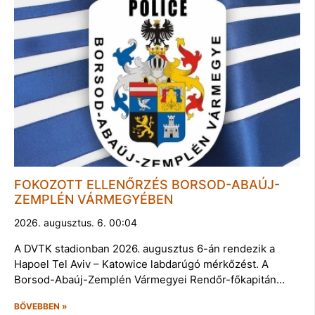
FOKOZOTT ELLENŐRZÉS BORSOD-ABAÚJ-
ZEMPLÉN VÁRMEGYÉBEN
2026. augusztus. 6. 00:04
A DVTK stadionban 2026. augusztus 6-án rendezik a
Hapoel Tel Aviv – Katowice labdarúgó mérkőzést. A
Borsod-Abaúj-Zemplén Vármegyei Rendőr-főkapitán…
BŐVEBBEN »