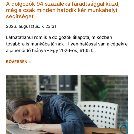
A dolgozók 94 százaléka fáradtsággal küzd,
mégis csak minden hatodik kér munkahelyi
segítséget
2026. augusztus. 7. 23:31
Láthatatlanul romlik a dolgozók állapota, miközben
továbbra is munkába járnak - Ilyen hatással van a cégekre
a pihenőidő hiánya - Egy 2026-os, 6105 f…
BŐVEBBEN »