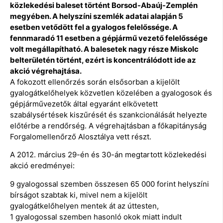
közlekedési baleset történt Borsod-Abaúj-Zemplén
megyében. A helyszíni szemlék adatai alapján 5
esetben vetődött fel a gyalogos felelőssége. A
fennmaradó 11 esetben a gépjármű vezető felelőssége
volt megállapítható. A balesetek nagy része Miskolc
belterületén történt, ezért is koncentrálódott ide az
akció végrehajtása.
A fokozott ellenőrzés során elsősorban a kijelölt
gyalogátkelőhelyek közvetlen közelében a gyalogosok és
gépjárművezetők által egyaránt elkövetett
szabálysértések kiszűrését és szankcionálását helyezte
előtérbe a rendőrség. A végrehajtásban a főkapitányság
Forgalomellenőrző Alosztálya vett részt.
A 2012. március 29-én és 30-án megtartott közlekedési
akció eredményei:
9 gyalogossal szemben összesen 65 000 forint helyszíni
bírságot szabtak ki, mivel nem a kijelölt
gyalogátkelőhelyen mentek át az úttesten,
1 gyalogossal szemben hasonló okok miatt indult