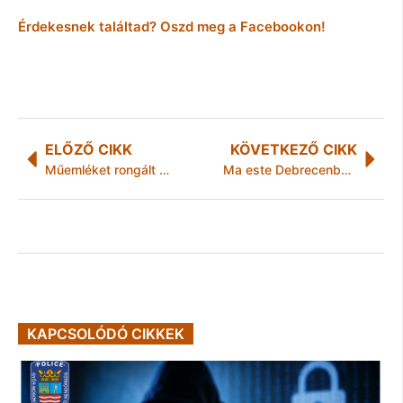
Érdekesnek találtad? Oszd meg a Facebookon!
ELŐZŐ CIKK
KÖVETKEZŐ CIKK
Műemléket rongált meg egy ittas férfi Múcsonyban
Ma este Debrecenben koncertezik a Tankcsapda
KAPCSOLÓDÓ CIKKEK