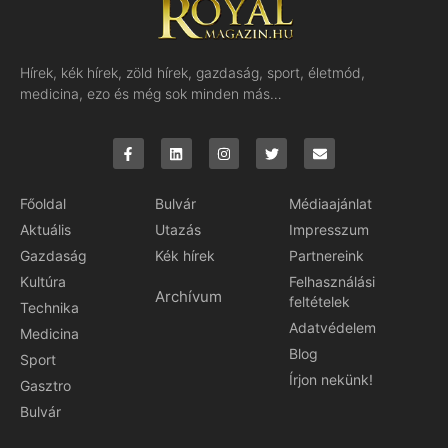
Hírek, kék hírek, zöld hírek, gazdaság, sport, életmód,
medicina, ezo és még sok minden más…
Főoldal
Bulvár
Médiaajánlat
Aktuális
Utazás
Impresszum
Gazdaság
Kék hírek
Partnereink
Kultúra
Felhasználási
Archívum
feltételek
Technika
Adatvédelem
Medicina
Blog
Sport
Írjon nekünk!
Gasztro
Bulvár