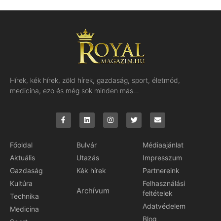
Hírek, kék hírek, zöld hírek, gazdaság, sport, életmód,
medicina, ezo és még sok minden más…
Főoldal
Bulvár
Médiaajánlat
Aktuális
Utazás
Impresszum
Gazdaság
Kék hírek
Partnereink
Kultúra
Felhasználási
Archívum
feltételek
Technika
Adatvédelem
Medicina
Blog