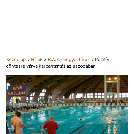
Kezdőlap
»
Hírek
»
B.A.Z.-megyei hírek
»
Pozitív
döntésre várva karbantartás az uszodában