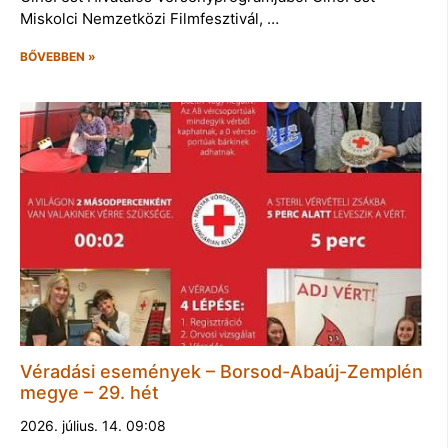
Miskolci Nemzetközi Filmfesztivál, …
BŐVEBBEN »
Véradási események – Borsod-Abaúj-Zemplén
megye – 29. hét
2026. július. 14. 09:08