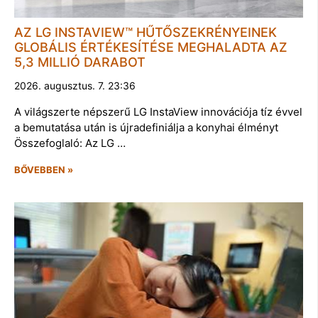
AZ LG INSTAVIEW™ HŰTŐSZEKRÉNYEINEK
GLOBÁLIS ÉRTÉKESÍTÉSE MEGHALADTA AZ
5,3 MILLIÓ DARABOT
2026. augusztus. 7. 23:36
A világszerte népszerű LG InstaView innovációja tíz évvel
a bemutatása után is újradefiniálja a konyhai élményt
Összefoglaló: Az LG …
BŐVEBBEN »