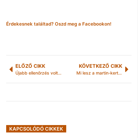
Érdekesnek találtad? Oszd meg a Facebookon!
ELŐZŐ CIKK
KÖVETKEZŐ CIKK
Újabb ellenőrzés volt Miskolcon
Mi lesz a martin-kertvárosi iskola sorsa?
KAPCSOLÓDÓ CIKKEK