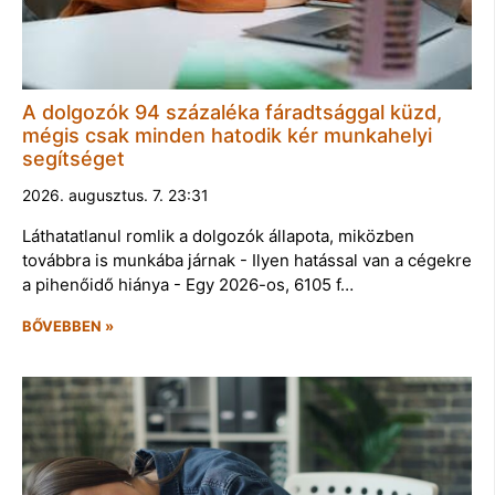
A dolgozók 94 százaléka fáradtsággal küzd,
mégis csak minden hatodik kér munkahelyi
segítséget
2026. augusztus. 7. 23:31
Láthatatlanul romlik a dolgozók állapota, miközben
továbbra is munkába járnak - Ilyen hatással van a cégekre
a pihenőidő hiánya - Egy 2026-os, 6105 f…
BŐVEBBEN »