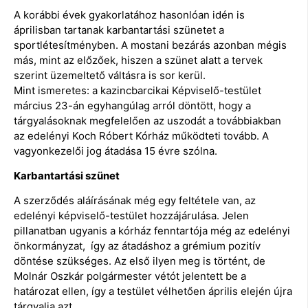
A korábbi évek gyakorlatához hasonlóan idén is
áprilisban tartanak karbantartási szünetet a
sportlétesítményben. A mostani bezárás azonban mégis
más, mint az előzőek, hiszen a szünet alatt a tervek
szerint üzemeltető váltásra is sor kerül.
Mint ismeretes: a kazincbarcikai Képviselő-testület
március 23-án egyhangúlag arról döntött, hogy a
tárgyalásoknak megfelelően az uszodát a továbbiakban
az edelényi Koch Róbert Kórház működteti tovább. A
vagyonkezelői jog átadása 15 évre szólna.
Karbantartási szünet
A szerződés aláírásának még egy feltétele van, az
edelényi képviselő-testület hozzájárulása. Jelen
pillanatban ugyanis a kórház fenntartója még az edelényi
önkormányzat, így az átadáshoz a grémium pozitív
döntése szükséges. Az első ilyen meg is történt, de
Molnár Oszkár polgármester vétót jelentett be a
határozat ellen, így a testület vélhetően április elején újra
tárgyalja azt.