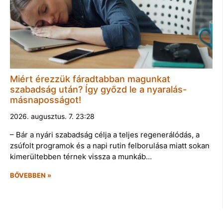
Miért érezzük fáradtabban magunkat
szabadság után? Így győzd le a nyaralás-
másnaposságot!
2026. augusztus. 7. 23:28
– Bár a nyári szabadság célja a teljes regenerálódás, a
zsúfolt programok és a napi rutin felborulása miatt sokan
kimerültebben térnek vissza a munkáb…
BŐVEBBEN »