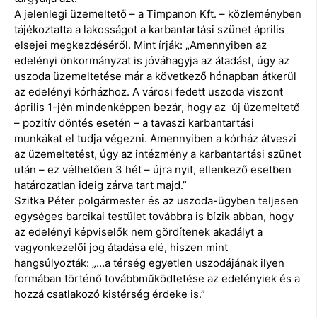
A jelenlegi üzemeltető – a Timpanon Kft. – közleményben
tájékoztatta a lakosságot a karbantartási szünet április
elsejei megkezdéséről. Mint írják: „Amennyiben az
edelényi önkormányzat is jóváhagyja az átadást, úgy az
uszoda üzemeltetése már a következő hónapban átkerül
az edelényi kórházhoz. A városi fedett uszoda viszont
április 1-jén mindenképpen bezár, hogy az új üzemeltető
– pozitív döntés esetén – a tavaszi karbantartási
munkákat el tudja végezni. Amennyiben a kórház átveszi
az üzemeltetést, úgy az intézmény a karbantartási szünet
után – ez vélhetően 3 hét – újra nyit, ellenkező esetben
határozatlan ideig zárva tart majd.”
Szitka Péter polgármester és az uszoda-ügyben teljesen
egységes barcikai testület továbbra is bízik abban, hogy
az edelényi képviselők nem gördítenek akadályt a
vagyonkezelői jog átadása elé, hiszen mint
hangsúlyozták: „…a térség egyetlen uszodájának ilyen
formában történő továbbműködtetése az edelényiek és a
hozzá csatlakozó kistérség érdeke is.”