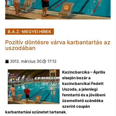
B.A.Z.-MEGYEI HÍREK
Pozitív döntésre várva karbantartás az
uszodában
2012. március 30.
17:12
Kazincbarcika – Április
elsején bezár a
kazincbarcikai Fedett
Uszoda, a jelenlegi
fenntartó és a jövőbeni
üzemeltető szándéka
szerint csupán
karbantartási szünetet tartanak.