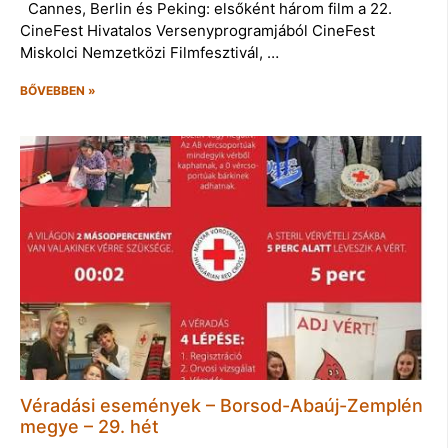
Cannes, Berlin és Peking: elsőként három film a 22.
CineFest Hivatalos Versenyprogramjából CineFest
Miskolci Nemzetközi Filmfesztivál, …
BŐVEBBEN »
Véradási események – Borsod-Abaúj-Zemplén
megye – 29. hét