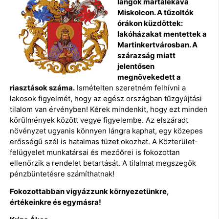
lángok martalékává
Miskolcon. A tűzoltók
órákon küzdöttek:
lakóházakat mentettek a
Martinkertvárosban. A
szárazság miatt
jelentősen
megnövekedett a
riasztások száma.
Ismételten szeretném felhívni a
lakosok figyelmét, hogy az egész országban tűzgyújtási
tilalom van érvényben! Kérek mindenkit, hogy ezt minden
körülmények között vegye figyelembe. Az elszáradt
növényzet ugyanis könnyen lángra kaphat, egy közepes
erősségű szél is hatalmas tüzet okozhat. A Közterület-
felügyelet munkatársai és mezőőrei is fokozottan
ellenőrzik a rendelet betartását. A tilalmat megszegők
pénzbüntetésre számíthatnak!
Fokozottabban vigyázzunk környezetünkre,
értékeinkre és egymásra!