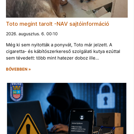
Toto megint tarolt -NAV sajtóinformáció
2026. augusztus. 6. 00:10
Még ki sem nyitották a ponyvát, Toto már jelzett. A
cigaretta- és kábítószerkereső szolgálati kutya ezúttal
sem tévedett: több mint hatezer doboz ille…
BŐVEBBEN »