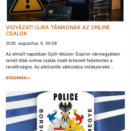
VIGYÁZAT! ÚJRA TÁMADNAK AZ ONLINE
CSALÓK
2026. augusztus. 6. 00:08
Az elmúlt napokban Győr-Moson-Sopron vármegyében
ismét több online csalás miatt érkezett feljelentés a
rendőrségre. Az elkövetők változatos módszerekk…
BŐVEBBEN »