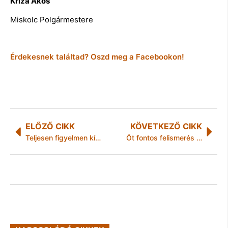
Kriza Ákos
Miskolc Polgármestere
Érdekesnek találtad? Oszd meg a Facebookon!
ELŐZŐ CIKK
KÖVETKEZŐ CIKK
Teljesen figyelmen kívül hagyják a nyereséges multik a kötelező bérkompenzációt
Öt fontos felismerés – Fele sem tréfa