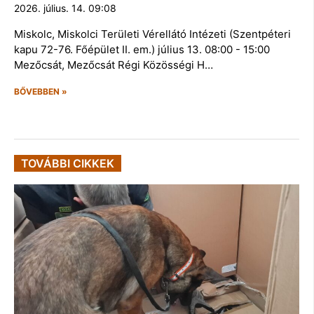
2026. július. 14. 09:08
Miskolc, Miskolci Területi Vérellátó Intézeti (Szentpéteri
kapu 72-76. Főépület II. em.) július 13. 08:00 - 15:00
Mezőcsát, Mezőcsát Régi Közösségi H…
BŐVEBBEN »
TOVÁBBI CIKKEK