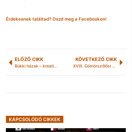
Érdekesnek találtad? Oszd meg a Facebookon!
ELŐZŐ CIKK
KÖVETKEZŐ CIKK
Bükki házak – kreatív teljesítménytúra
XVIII. Gömörszőlősi Paraszt-Wellness – „Itt a tavasz, talpra városi paraszt!”
KAPCSOLÓDÓ CIKKEK