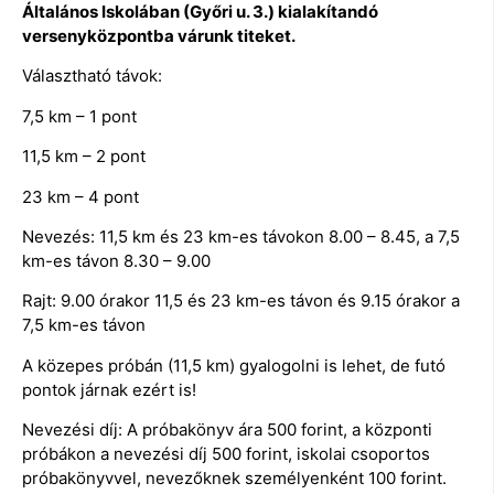
Általános Iskolában (Győri u. 3.) kialakítandó
versenyközpontba várunk titeket.
Választható távok:
7,5 km – 1 pont
11,5 km – 2 pont
23 km – 4 pont
Nevezés: 11,5 km és 23 km-es távokon 8.00 – 8.45, a 7,5
km-es távon 8.30 – 9.00
Rajt: 9.00 órakor 11,5 és 23 km-es távon és 9.15 órakor a
7,5 km-es távon
A közepes próbán (11,5 km) gyalogolni is lehet, de futó
pontok járnak ezért is!
Nevezési díj: A próbakönyv ára 500 forint, a központi
próbákon a nevezési díj 500 forint, iskolai csoportos
próbakönyvvel, nevezőknek személyenként 100 forint.