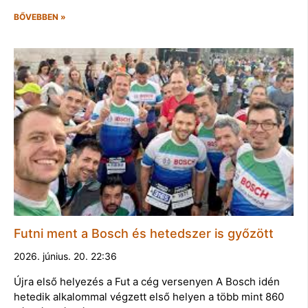
BŐVEBBEN »
Futni ment a Bosch és hetedszer is győzött
2026. június. 20. 22:36
Újra első helyezés a Fut a cég versenyen A Bosch idén
hetedik alkalommal végzett első helyen a több mint 860