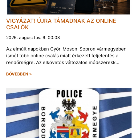
VIGYÁZAT! ÚJRA TÁMADNAK AZ ONLINE
CSALÓK
2026. augusztus. 6. 00:08
Az elmúlt napokban Győr-Moson-Sopron vármegyében
ismét több online csalás miatt érkezett feljelentés a
rendőrségre. Az elkövetők változatos módszerekk…
BŐVEBBEN »