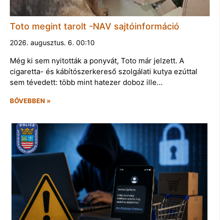
Toto megint tarolt -NAV sajtóinformáció
2026. augusztus. 6. 00:10
Még ki sem nyitották a ponyvát, Toto már jelzett. A
cigaretta- és kábítószerkereső szolgálati kutya ezúttal
sem tévedett: több mint hatezer doboz ille…
BŐVEBBEN »