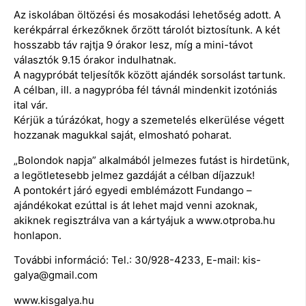
Az iskolában öltözési és mosakodási lehetőség adott. A
kerékpárral érkezőknek őrzött tárolót biztosítunk. A két
hosszabb táv rajtja 9 órakor lesz, míg a mini-távot
választók 9.15 órakor indulhatnak.
A nagypróbát teljesítők között ajándék sorsolást tartunk.
A célban, ill. a nagypróba fél távnál mindenkit izotóniás
ital vár.
Kérjük a túrázókat, hogy a szemetelés elkerülése végett
hozzanak magukkal saját, elmosható poharat.
„Bolondok napja” alkalmából jelmezes futást is hirdetünk,
a legötletesebb jelmez gazdáját a célban díjazzuk!
A pontokért járó egyedi emblémázott Fundango –
ajándékokat ezúttal is át lehet majd venni azoknak,
akiknek regisztrálva van a kártyájuk a www.otproba.hu
honlapon.
További információ: Tel.: 30/928-4233, E-mail: kis-
galya@gmail.com
www.kisgalya.hu