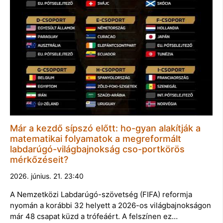
Már a kezdő sípszó előtt: ho-gyan alakítják a
matematikai folyamatok a megreformált
labdarúgó-világbajnokság cso-portkörös
mérkőzéseit?
2026. június. 21. 23:40
A Nemzetközi Labdarúgó-szövetség (FIFA) reformja
nyomán a korábbi 32 helyett a 2026-os világbajnokságon
már 48 csapat küzd a trófeáért. A felszínen ez…