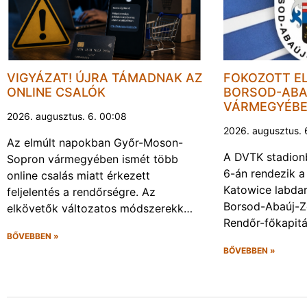
VIGYÁZAT! ÚJRA TÁMADNAK AZ
FOKOZOTT E
ONLINE CSALÓK
BORSOD-ABA
VÁRMEGYÉB
2026. augusztus. 6. 00:08
2026. augusztus. 
Az elmúlt napokban Győr-Moson-
A DVTK stadion
Sopron vármegyében ismét több
6-án rendezik a
online csalás miatt érkezett
Katowice labda
feljelentés a rendőrségre. Az
Borsod-Abaúj-
elkövetők változatos módszerekk…
Rendőr-főkapit
BŐVEBBEN »
BŐVEBBEN »