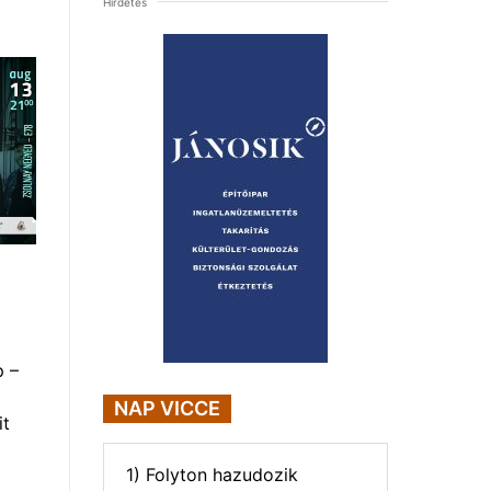
Hirdetés
p –
NAP VICCE
it
1) Folyton hazudozik