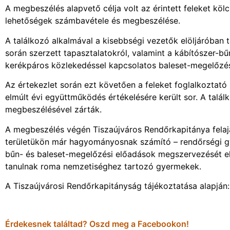
A megbeszélés alapvető célja volt az érintett feleket kö
lehetőségek számbavétele és megbeszélése.
A találkozó alkalmával a kisebbségi vezetők elöljáróba
során szerzett tapasztalatokról, valamint a kábítószer-b
kerékpáros közlekedéssel kapcsolatos baleset-megelőzés
Az értekezlet során ezt követően a feleket foglalkoztat
elmúlt évi együttműködés értékelésére került sor. A talá
megbeszélésével zárták.
A megbeszélés végén Tiszaújváros Rendőrkapitánya felajá
területükön már hagyományosnak számító – rendőrségi gy
bűn- és baleset-megelőzési előadások megszervezését e
tanulnak roma nemzetiséghez tartozó gyermekek.
A Tiszaújvárosi Rendőrkapitányság tájékoztatása alapjá
Érdekesnek találtad? Oszd meg a Facebookon!