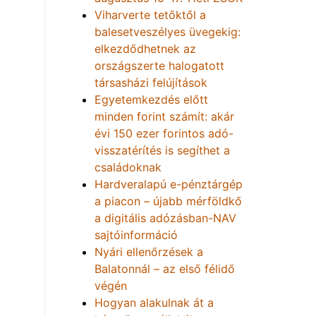
Viharverte tetőktől a
balesetveszélyes üvegekig:
elkezdődhetnek az
országszerte halogatott
társasházi felújítások
Egyetemkezdés előtt
minden forint számít: akár
évi 150 ezer forintos adó-
visszatérítés is segíthet a
családoknak
Hardveralapú e-pénztárgép
a piacon – újabb mérföldkő
a digitális adózásban-NAV
sajtóinformáció
Nyári ellenőrzések a
Balatonnál – az első félidő
végén
Hogyan alakulnak át a