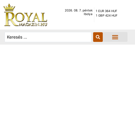
2026. 08. 7. péntek
1 EUR 364 HUF
Ibolya
1 GBP 424 HUF