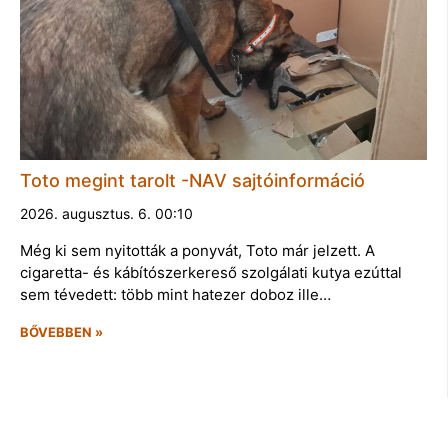
Toto megint tarolt -NAV sajtóinformáció
2026. augusztus. 6. 00:10
Még ki sem nyitották a ponyvát, Toto már jelzett. A
cigaretta- és kábítószerkereső szolgálati kutya ezúttal
sem tévedett: több mint hatezer doboz ille…
BŐVEBBEN »