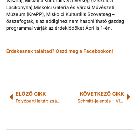
Vására), Miskolci Kulturális Szövetség (Miskolczi
Lacikonyha),Miskolci Galéria és Városi Művészeti
Múzeum (KrePP), Miskolci Kulturális Szövetség –
összefogtak, s az eddigihez nem hasonlítható gazdag
programmal várják az érdeklődőket Április 1-én.
Érdekesnek találtad? Oszd meg a Facebookon!
ELŐZŐ CIKK
KÖVETKEZŐ CIKK
Folyóparti leltár: zsákos kolbász a bokrok között
Schmitt-jelentés – Visszavonja Schmitt Pál doktori címét a Semmelweis Egyetem szenátusa