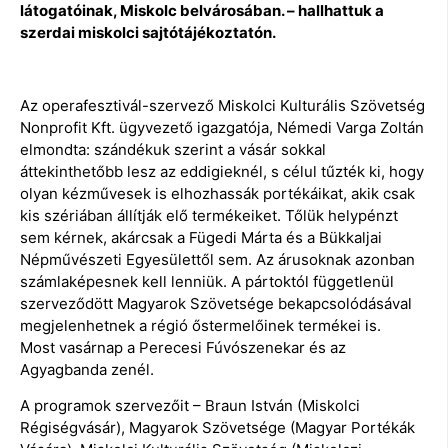
látogatóinak, Miskolc belvárosában. – hallhattuk a
szerdai miskolci sajtótájékoztatón.
Az operafesztivál-szervező Miskolci Kulturális Szövetség
Nonprofit Kft. ügyvezető igazgatója, Némedi Varga Zoltán
elmondta: szándékuk szerint a vásár sokkal
áttekinthetőbb lesz az eddigieknél, s célul tűzték ki, hogy
olyan kézművesek is elhozhassák portékáikat, akik csak
kis szériában állítják elő termékeiket. Tőlük helypénzt
sem kérnek, akárcsak a Fügedi Márta és a Bükkaljai
Népművészeti Egyesülettől sem. Az árusoknak azonban
számlaképesnek kell lenniük. A pártoktól függetlenül
szerveződött Magyarok Szövetsége bekapcsolódásával
megjelenhetnek a régió őstermelőinek termékei is.
Most vasárnap a Perecesi Fúvószenekar és az
Agyagbanda zenél.
A programok szervezőit – Braun István (Miskolci
Régiségvásár), Magyarok Szövetsége (Magyar Portékák