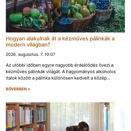
Hogyan alakulnak át a kézműves pálinkák a
modern világban?
2026. augusztus. 7. 10:07
Az utóbbi időben egyre nagyobb érdeklődés övezi a
kézműves pálinkák világát. A hagyományos alkoholos
italok között a pálinka különösen kedvelt a közép…
BŐVEBBEN »