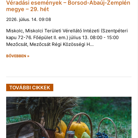
Véradási események – Borsod-Abaúj-Zemplén
megye – 29. hét
2026. július. 14. 09:08
Miskolc, Miskolci Területi Vérellátó Intézeti (Szentpéteri
kapu 72-76. Főépület II. em.) július 13. 08:00 - 15:00
Mezőcsát, Mezőcsát Régi Közösségi H…
BŐVEBBEN »
TOVÁBBI CIKKEK