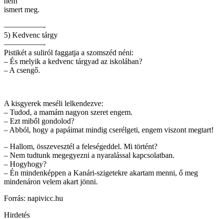
nem
ismert meg.
—————-
5) Kedvenc tárgy
—————-
Pistikét a suliról faggatja a szomszéd néni:
– És melyik a kedvenc tárgyad az iskolában?
– A csengő.
A kisgyerek meséli lelkendezve:
– Tudod, a mamám nagyon szeret engem.
– Ezt miből gondolod?
– Abból, hogy a papáimat mindig cserélgeti, engem viszont megtart!
– Hallom, összevesztél a feleségeddel. Mi történt?
– Nem tudtunk megegyezni a nyaralással kapcsolatban.
– Hogyhogy?
– Én mindenképpen a Kanári-szigetekre akartam menni, ő meg
mindenáron velem akart jönni.
Forrás: napivicc.hu
Hirdetés