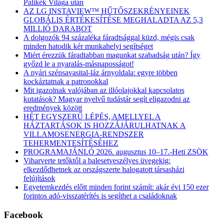
Palikék Világa után
AZ LG INSTAVIEW™ HŰTŐSZEKRÉNYEINEK
GLOBÁLIS ÉRTÉKESÍTÉSE MEGHALADTA AZ 5,3
MILLIÓ DARABOT
A dolgozók 94 százaléka fáradtsággal küzd, mégis csak
minden hatodik kér munkahelyi segítséget
Miért érezzük fáradtabban magunkat szabadság után? Így
győzd le a nyaralás-másnaposságot!
A nyári szénsavasital-láz árnyoldala: egyre többen
kockáztatnak a patronokkal
Mit igazolnak valójában az illóolajokkal kapcsolatos
kutatások? Magyar nyelvű tudástár segít eligazodni az
eredmények között
HÉT EGYSZERŰ LÉPÉS, AMELLYEL A
HÁZTARTÁSOK IS HOZZÁJÁRULHATNAK A
VILLAMOSENERGIA-RENDSZER
TEHERMENTESÍTÉSÉHEZ
PROGRAMAJÁNLÓ 2026. augusztus 10–17.-Heti ZSÖK
Viharverte tetőktől a balesetveszélyes üvegekig:
elkezdődhetnek az országszerte halogatott társasházi
felújítások
Egyetemkezdés előtt minden forint számít: akár évi 150 ezer
forintos adó-visszatérítés is segíthet a családoknak
Facebook