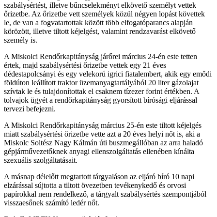
szabálysértést, illetve bűncselekményt elkövető személyt vettek
őrizetbe. Az őrizetbe vett személyek közül négyen lopást követtek
le, de van a fogvatartottak között több elfogatóparancs alapján
körözött, illetve tiltott kéjelgést, valamint rendzavarást elkövető
személy is.
A Miskolci Rendőrkapitányság járőrei március 24-én este tetten
értek, majd szabálysértési őrizetbe vettek egy 21 éves
dédestapolcsányi és egy velekorú igrici fiatalembert, akik egy emődi
földúton leállított traktor üzemanyagtartályából 20 liter gázolajat
szívtak le és tulajdonítottak el csaknem tízezer forint értékben. A
tolvajok ügyét a rendőrkapitányság gyorsított bírósági eljárással
tervezi befejezni.
A Miskolci Rendőrkapitányság március 25-én este tiltott kéjelgés
miatt szabálysértési őrizetbe vette azt a 20 éves helyi nőt is, aki a
Miskolc Soltész Nagy Kálmán úti buszmegállóban az arra haladó
gépjárművezetőknek anyagi ellenszolgáltatás ellenében kínálta
szexuális szolgáltatásait.
A másnap délelőtt megtartott tárgyaláson az eljáró bíró 10 napi
elzárással sújtotta a tiltott övezetben tevékenykedő és orvosi
papírokkal nem rendelkező, a tárgyalt szabálysértés szempontjából
visszaesőnek számító ledér nőt.