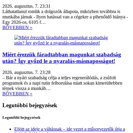
2026. augusztus. 7. 23:31
Láthatatlanul romlik a dolgozók állapota, miközben továbbra is
munkába járnak - Ilyen hatással van a cégekre a pihenőidő hiánya -
Egy 2026-os, 6105 f…
BŐVEBBEN »
Miért érezzük fáradtabban magunkat szabadság
után? Így győzd le a nyaralás-másnaposságot!
2026. augusztus. 7. 23:28
– Bár a nyári szabadság célja a teljes regenerálódás, a zsúfolt
programok és a napi rutin felborulása miatt sokan kimerültebben
térnek vissza a munkáb…
BŐVEBBEN »
Legutóbbi bejegyzések
Legutóbbi bejegyzések
Eljött az ideje a váltásnak – ide vezet a műsorvezetők útja a