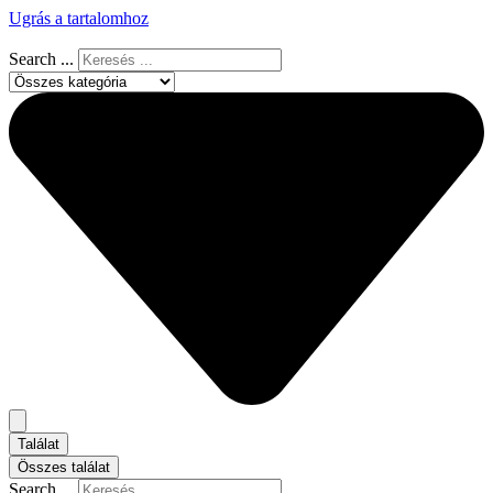
Ugrás a tartalomhoz
Search ...
Találat
Összes találat
Search ...