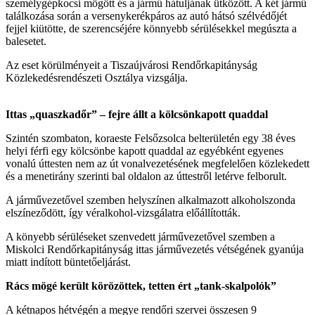
személygépkocsi mögött és a jármű hátuljának ütközött. A két jármű
találkozása során a versenykerékpáros az autó hátsó szélvédőjét
fejjel kiütötte, de szerencséjére könnyebb sérülésekkel megúszta a
balesetet.
Az eset körülményeit a Tiszaújvárosi Rendőrkapitányság
Közlekedésrendészeti Osztálya vizsgálja.
Ittas „quaszkadőr” – fejre állt a kölcsönkapott quaddal
Szintén szombaton, koraeste Felsőzsolca belterületén egy 38 éves
helyi férfi egy kölcsönbe kapott quaddal az egyébként egyenes
vonalú úttesten nem az út vonalvezetésének megfelelően közlekedett
és a menetirány szerinti bal oldalon az úttestről letérve felborult.
A járművezetővel szemben helyszínen alkalmazott alkoholszonda
elszíneződött, így véralkohol-vizsgálatra előállították.
A könyebb sérüléseket szenvedett járművezetővel szemben a
Miskolci Rendőrkapitányság ittas járművezetés vétségének gyanúja
miatt indított büntetőeljárást.
Rács mögé került körözöttek, tetten ért „tank-skalpolók”
A kétnapos hétvégén a megye rendőri szervei összesen 9