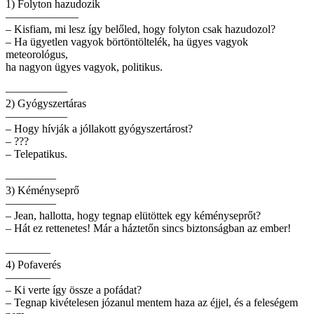
1) Folyton hazudozik
——————–
– Kisfiam, mi lesz így belőled, hogy folyton csak hazudozol?
– Ha ügyetlen vagyok börtöntöltelék, ha ügyes vagyok
meteorológus,
ha nagyon ügyes vagyok, politikus.
—————–
2) Gyógyszertáras
—————–
– Hogy hívják a jóllakott gyógyszertárost?
– ???
– Telepatikus.
————–
3) Kéményseprő
————–
– Jean, hallotta, hogy tegnap elütöttek egy kéményseprőt?
– Hát ez rettenetes! Már a háztetőn sincs biztonságban az ember!
————
4) Pofaverés
————
– Ki verte így össze a pofádat?
– Tegnap kivételesen józanul mentem haza az éjjel, és a feleségem