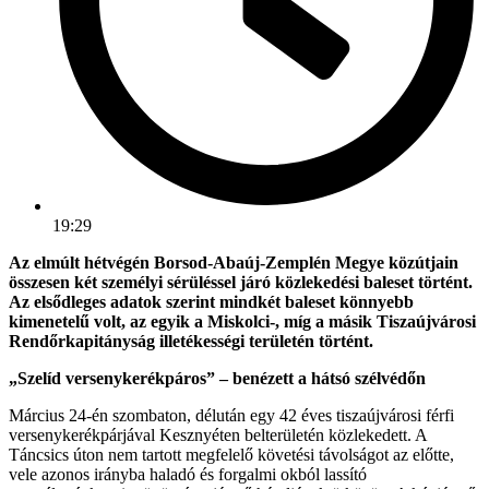
19:29
Az elmúlt hétvégén Borsod-Abaúj-Zemplén Megye közútjain
összesen két személyi sérüléssel járó közlekedési baleset történt.
Az elsődleges adatok szerint mindkét baleset könnyebb
kimenetelű volt, az egyik a Miskolci-, míg a másik Tiszaújvárosi
Rendőrkapitányság illetékességi területén történt.
„Szelíd versenykerékpáros” – benézett a hátsó szélvédőn
Március 24-én szombaton, délután egy 42 éves tiszaújvárosi férfi
versenykerékpárjával Kesznyéten belterületén közlekedett. A
Táncsics úton nem tartott megfelelő követési távolságot az előtte,
vele azonos irányba haladó és forgalmi okból lassító