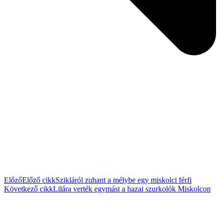
Előző
Előző cikk
Szikláról zuhant a mélybe egy miskolci férfi
Következő cikk
Lilára verték egymást a hazai szurkolók Miskolcon