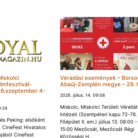
Miskolci
Véradási események – Borso
lmfesztivál-
Abaúj-Zemplén megye – 29. 
6.szeptember 4-
2026. július. 14. 09:08
Miskolc, Miskolci Területi Vérellá
0:24
Intézeti (Szentpéteri kapu 72-76.
és Peking: elsőként
Főépület II. em.) július 13. 08:00 -
. CineFest Hivatalos
15:00 Mezőcsát, Mezőcsát Régi
jából CineFest
Közösségi H…