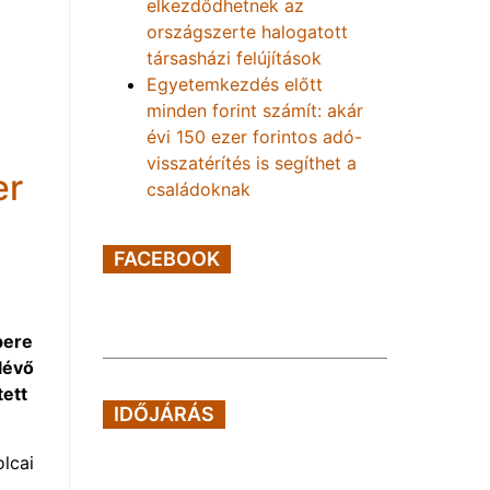
elkezdődhetnek az
országszerte halogatott
társasházi felújítások
Egyetemkezdés előtt
minden forint számít: akár
évi 150 ezer forintos adó-
visszatérítés is segíthet a
er
családoknak
FACEBOOK
pere
lévő
tett
IDŐJÁRÁS
olcai