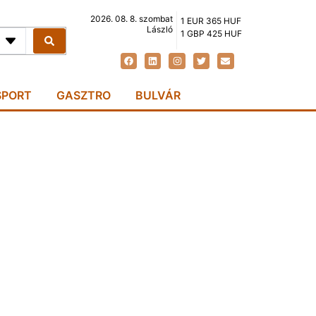
2026. 08. 8. szombat
1 EUR 365 HUF
László
1 GBP 425 HUF
SPORT
GASZTRO
BULVÁR