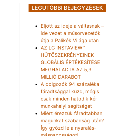
LEGUTÓBBI BEJEGYZÉSEK
Eljött az ideje a váltásnak –
ide vezet a műsorvezetők
útja a Palikék Világa után
AZ LG INSTAVIEW™
HŰTŐSZEKRÉNYEINEK
GLOBÁLIS ÉRTÉKESÍTÉSE
MEGHALADTA AZ 5,3
MILLIÓ DARABOT
A dolgozók 94 százaléka
fáradtsággal küzd, mégis
csak minden hatodik kér
munkahelyi segítséget
Miért érezzük fáradtabban
magunkat szabadság után?
Így győzd le a nyaralás-
másnaposságot!