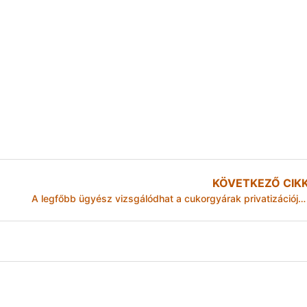
KÖVETKEZŐ CIK
A legfőbb ügyész vizsgálódhat a cukorgyárak privatizációja miatt