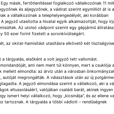
 Egy másik, fertőtlenítéssel foglalkozó vállalkozónak 11 mil
egyzőnek és aljegyzőnek, a vádirat szerint egymilliót át is 
nak a vállalkozónak a telephelyengedélyét, aki korábban
 jegyző utasította a hivatal egyik alkalmazottját, hogy írja
isültek. Az utolsó vádpont szerint egy gépjármű átíratáss
 50 ezer forint fizetett a soronkívüliségért.
, az okirat-hamisítást utasításra elkövető két tisztségvise
a tárgyalás, elsőként a volt jegyző tett vallomást.
fel mondandóját, ami nem ment túl könnyen, mert a csuklója 
ek mellett elmondta: az árvíz után a városban önkormányza
k, autóját megrongálták. A választások után az új polgárme
gtagadta. A jegyző elmondása szerint a vállalkozó, aki a v
ágok eltussolásáért, valójában családi barát, akinek ingyen
 ismert helyi vállalkozó, hogy „kicsinálja”, és az ellene va
ez tartoznak. A tárgyalás a többi vádlott – rendűségnek