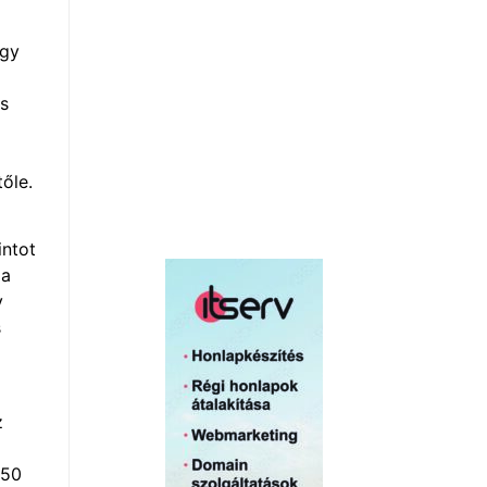
agy
és
tőle.
intot
da
v
s
z
350