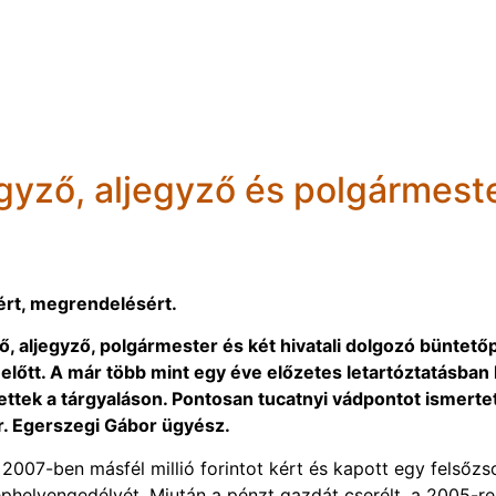
jegyző, aljegyző és polgármest
gért, megrendelésért.
ő, aljegyző, polgármester és két hivatali dolgozó büntető
előtt. A már több mint egy éve előzetes letartóztatásban 
ettek a tárgyaláson. Pontosan tucatnyi vádpontot ismerte
r. Egerszegi Gábor ügyész.
2007-ben másfél millió forintot kért és kapott egy felsőzs
ephelyengedélyét. Miután a pénzt gazdát cserélt, a 2005-re