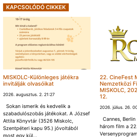
KAPCSOLÓDÓ CIKKEK
MISKOLC-Különleges játékra
22. CineFest 
invitálják olvasóikat
Nemzetközi Fi
MISKOLC, 202
2026. augusztus. 2. 21:27
12.
Sokan ismerik és kedvelik a
2026. július. 26. 0
szabadulószobás játékokat. A József
Cannes, Berlin 
Attila Könyvtár (3526 Miskolc,
három film a 22
Szentpéteri kapu 95.) jóvoltából
Versenyprogram
most egy kül…