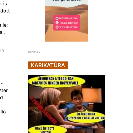
liós
adott
 le:
al,
lő
Hirdetés
KARIKATÚRA
a
t-
ster
ád
lló