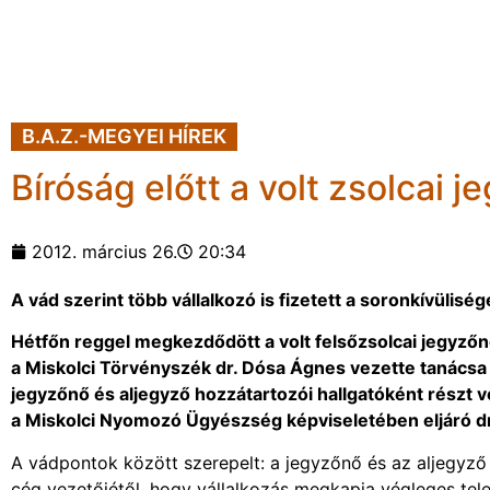
B.A.Z.-MEGYEI HÍREK
Bíróság előtt a volt zsolcai 
2012. március 26.
20:34
A vád szerint több vállalkozó is fizetett a soronkívülisé
Hétfőn reggel megkezdődött a volt felsőzsolcai jegyzőn
a Miskolci Törvényszék dr. Dósa Ágnes vezette tanácsa 
jegyzőnő és aljegyző hozzátartozói hallgatóként részt v
a Miskolci Nyomozó Ügyészség képviseletében eljáró d
A vádpontok között szerepelt: a jegyzőnő és az aljegyző 
cég vezetőjétől, hogy vállalkozás megkapja végleges tel