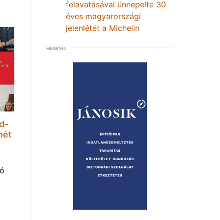
felavatásával ünnepelte 30
éves magyarországi
jelenlétét a Michelin
Hirdetés
d-
hét
tó