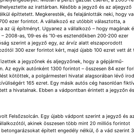
lhelyeztette az irattárban. Később a jegyző és az aljegyző
kül építtetett. Megkeresték, és felajánlották neki, hogy v
700 ezer forintot. A vállalkozó ez utóbbit választotta, a
tta az új építményt. Ugyanez a vállalkozó – hogy magának 
n – 2008-as, ’09-es és ’10-es esztendőkben 200-200 ezer
óság szerint a jegyző egy, az árvíz alatt elszaporodott
kozótól 300 ezer forintot kért, majd újabb 100 ezret vett át 
fizettek a jegyzőnek és aljegyzőnek, hogy a gépjármű-
n. Az egyik autónként 1300 forintot – összesen 84 ezer for
dést kötöttek, a polgármesteri hivatal alagsorában lévő iro
nkívüliségért 165 ezret. Egy másik autós cég hasonlóan fiktí
etett a hivatalnak. Ebben a vádpontban érintett a jegyzőn é
 volt Felsőzsolcán. Egy újabb vádpont szerint a jegyző és a
vállalkozótól, akinek összesen több mint 20 milliós forintot
ó betongarázsokat épített engedély nélkül, ő a vád szerint 