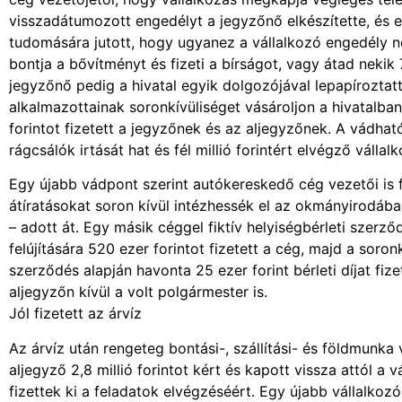
visszadátumozott engedélyt a jegyzőnő elkészítette, és e
tudomására jutott, hogy ugyanez a vállalkozó engedély nél
bontja a bővítményt és fizeti a bírságot, vagy átad nekik 
jegyzőnő pedig a hivatal egyik dolgozójával lepapírozta
alkalmazottainak soronkívüliséget vásároljon a hivatalba
forintot fizetett a jegyzőnek és az aljegyzőnek. A vádhat
rágcsálók irtását hat és fél millió forintért elvégző vállal
Egy újabb vádpont szerint autókereskedő cég vezetői is 
átíratásokat soron kívül intézhessék el az okmányirodába
– adott át. Egy másik céggel fiktív helyiségbérleti szerző
felújítására 520 ezer forintot fizetett a cég, majd a soro
szerződés alapján havonta 25 ezer forint bérleti díjat fiz
aljegyzőn kívül a volt polgármester is.
Jól fizetett az árvíz
Az árvíz után rengeteg bontási-, szállítási- és földmunka
aljegyző 2,8 millió forintot kért és kapott vissza attól a 
fizettek ki a feladatok elvégzéséért. Egy újabb vállalkoz