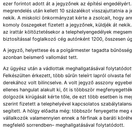
ezer forintot adott át a jegyzőnek az építési engedélyért.
megrendelés után kellett 10 százalékot visszajuttatnia a j
nekik. A miskolci önkormányzat kérte a zsolcait, hogy an
komoly összegeket fizetett a jegyzőnek, küldjék át nekik. A
az irattár költöztetésekor a telephelyengedélyek megsemm
biztosítással foglalkozó cég autónként 1200, összesen úgy
A jegyző, helyettese és a polgármester tagadta bűnösségét
azonban beismerő vallomást tett.
Az ügyész után a vádlottak meghallgatásával folytatódott 
Felkészülten érkezett, több sűrűn teleírt lapról olvasta 
derekához volt bilincselve. A volt jegyző asszony egyeb
ellenes hangulat alakult ki, őt is többször megfenyegetté
dolgozók kirúgását kérte tőle, de ezt több esetben is me
szerint fizetett a telephelyével kapcsolatos szabálytalans
segített. A hölgy előadta még: többször fenyegette meg egy
vállalkozók valamennyien ennek a férfinak a baráti köréh
megfelelő sorrendben– meghallgatásával folytatódott.