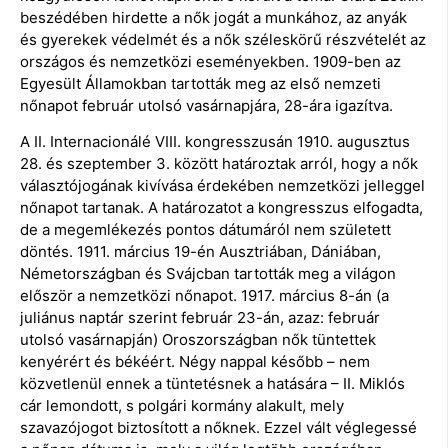
beszédében hirdette a nők jogát a munkához, az anyák
és gyerekek védelmét és a nők széleskörű részvételét az
országos és nemzetközi eseményekben. 1909-ben az
Egyesült Államokban tartották meg az első nemzeti
nőnapot február utolsó vasárnapjára, 28-ára igazítva.
A II. Internacionálé VIII. kongresszusán 1910. augusztus
28. és szeptember 3. között határoztak arról, hogy a nők
választójogának kivívása érdekében nemzetközi jelleggel
nőnapot tartanak. A határozatot a kongresszus elfogadta,
de a megemlékezés pontos dátumáról nem született
döntés. 1911. március 19-én Ausztriában, Dániában,
Németországban és Svájcban tartották meg a világon
először a nemzetközi nőnapot. 1917. március 8-án (a
juliánus naptár szerint február 23-án, azaz: február
utolsó vasárnapján) Oroszországban nők tüntettek
kenyérért és békéért. Négy nappal később – nem
közvetlenül ennek a tüntetésnek a hatására – II. Miklós
cár lemondott, s polgári kormány alakult, mely
szavazójogot biztosított a nőknek. Ezzel vált véglegessé