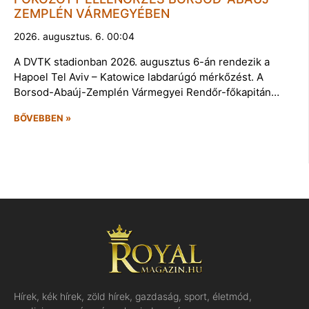
ZEMPLÉN VÁRMEGYÉBEN
2026. augusztus. 6. 00:04
A DVTK stadionban 2026. augusztus 6-án rendezik a
Hapoel Tel Aviv – Katowice labdarúgó mérkőzést. A
Borsod-Abaúj-Zemplén Vármegyei Rendőr-főkapitán…
BŐVEBBEN »
Hírek, kék hírek, zöld hírek, gazdaság, sport, életmód,