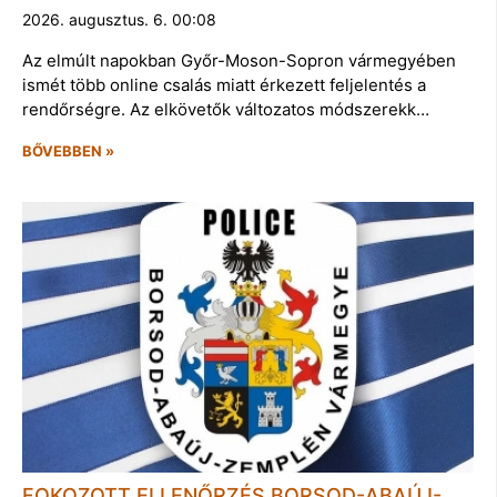
2026. augusztus. 6. 00:08
Az elmúlt napokban Győr-Moson-Sopron vármegyében
ismét több online csalás miatt érkezett feljelentés a
rendőrségre. Az elkövetők változatos módszerekk…
BŐVEBBEN »
FOKOZOTT ELLENŐRZÉS BORSOD-ABAÚJ-