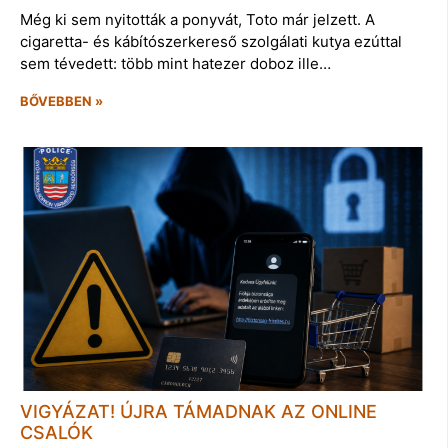
Még ki sem nyitották a ponyvát, Toto már jelzett. A
cigaretta- és kábítószerkereső szolgálati kutya ezúttal
sem tévedett: több mint hatezer doboz ille…
BŐVEBBEN »
VIGYÁZAT! ÚJRA TÁMADNAK AZ ONLINE
CSALÓK