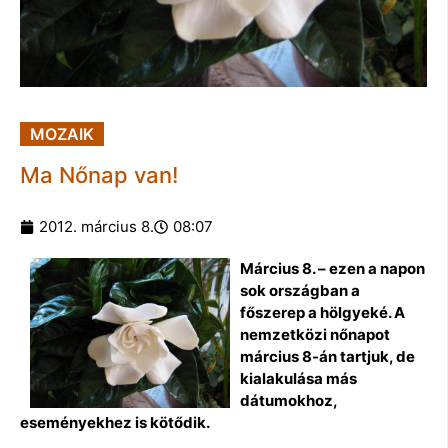
MOZAIK
Ma Nőnap van!
2012. március 8.
08:07
Március 8. – ezen a napon
sok országban a
főszerep a hölgyeké. A
nemzetközi nőnapot
március 8-án tartjuk, de
kialakulása más
dátumokhoz,
eseményekhez is kötődik.