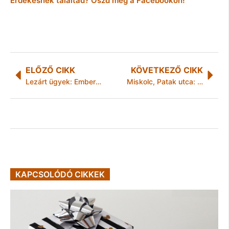
Érdekesnek találtad? Oszd meg a Facebookon!
ELŐZŐ CIKK
KÖVETKEZŐ CIKK
Lezárt ügyek: Emberölés Hejőszalontán
Miskolc, Patak utca: kezdődik a mélygarázs építése
KAPCSOLÓDÓ CIKKEK