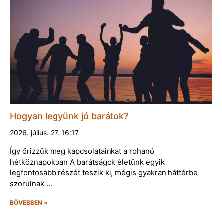
Hogyan legyünk jó barátok?
2026. július. 27. 16:17
Így őrizzük meg kapcsolatainkat a rohanó
hétköznapokban A barátságok életünk egyik
legfontosabb részét teszik ki, mégis gyakran háttérbe
szorulnak …
BŐVEBBEN »