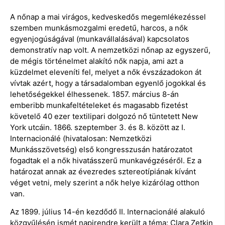
A nőnap a mai virágos, kedveskedős megemlékezéssel
szemben munkásmozgalmi eredetű, harcos, a nők
egyenjogúságával (munkavállalásával) kapcsolatos
demonstratív nap volt. A nemzetközi nőnap az egyszerű,
de mégis történelmet alakító nők napja, ami azt a
küzdelmet eleveníti fel, melyet a nők évszázadokon át
vívtak azért, hogy a társadalomban egyenlő jogokkal és
lehetőségekkel élhessenek. 1857. március 8-án
emberibb munkafeltételeket és magasabb fizetést
követelő 40 ezer textilipari dolgozó nő tüntetett New
York utcáin. 1866. szeptember 3. és 8. között az I.
Internacionálé (hivatalosan: Nemzetközi
Munkásszövetség) első kongresszusán határozatot
fogadtak el a nők hivatásszerű munkavégzéséről. Ez a
határozat annak az évezredes sztereotípiának kívánt
véget vetni, mely szerint a nők helye kizárólag otthon
van.
Az 1899. július 14-én kezdődő II. Internacionálé alakuló
közgyűlésén ismét napirendre került a téma: Clara Zetkin