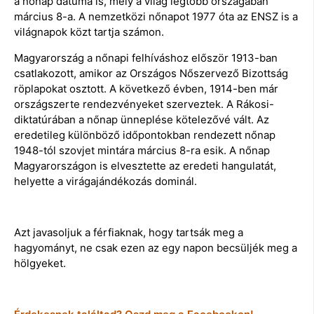
a nőnap dátuma is, mely a világ legtöbb országában
március 8-a. A nemzetközi nőnapot 1977 óta az ENSZ is a
világnapok közt tartja számon.
Magyarország a nőnapi felhíváshoz először 1913-ban
csatlakozott, amikor az Országos Nőszervező Bizottság
röplapokat osztott. A következő évben, 1914-ben már
országszerte rendezvényeket szerveztek. A Rákosi-
diktatúrában a nőnap ünneplése kötelezővé vált. Az
eredetileg különböző időpontokban rendezett nőnap
1948-tól szovjet mintára március 8-ra esik. A nőnap
Magyarországon is elvesztette az eredeti hangulatát,
helyette a virágajándékozás dominál.
Azt javasoljuk a férfiaknak, hogy tartsák meg a
hagyományt, ne csak ezen az egy napon becsüljék meg a
hölgyeket.