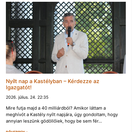
Nyílt nap a Kastélyban – Kérdezze az
Igazgatót!
2026. július. 24. 22:35
Mire futja majd a 40 milliárdból? Amikor láttam a
meghívót a Kastély nyílt napjára, úgy gondoltam, hogy
annyian leszünk gödöllőiek, hogy be sem fér…