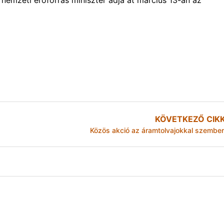
s nemzeti erőforrás miniszter adja át március 13-án az
KÖVETKEZŐ CIK
Közös akció az áramtolvajokkal szembe