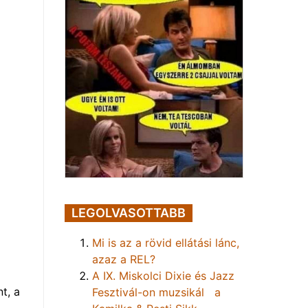
LEGOLVASOTTABB
Mi is az a rövid ellátási lánc,
azaz a REL?
A IX. Miskolci Dixie és Jazz
t, a
Fesztivál-on muzsikál a