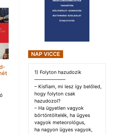
NAP VICCE
d-
1) Folyton hazudozik
hét
——————–
– Kisfiam, mi lesz így belőled,
hogy folyton csak
tó
hazudozol?
– Ha ügyetlen vagyok
börtöntöltelék, ha ügyes
vagyok meteorológus,
ha nagyon ügyes vagyok,