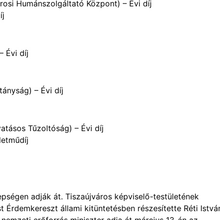
rosi Humánszolgáltató Központ) – Évi díj
íj
 Évi díj
ányság) – Évi díj
atásos Tűzoltóság) – Évi díj
letműdíj
pségen adják át. Tiszaújváros képviselő-testületének
t Érdemkereszt állami kitüntetésben részesítette Réti István