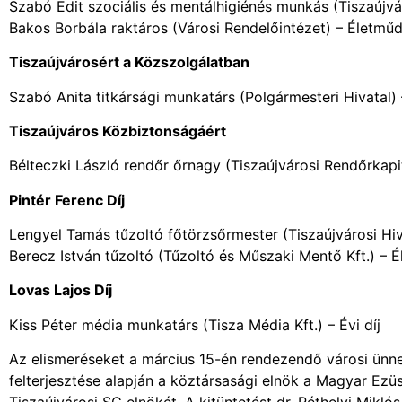
Szabó Edit szociális és mentálhigiénés munkás (Tiszaújvá
Bakos Borbála raktáros (Városi Rendelőintézet) – Életműd
Tiszaújvárosért a Közszolgálatban
Szabó Anita titkársági munkatárs (Polgármesteri Hivatal) –
Tiszaújváros Közbiztonságáért
Bélteczki László rendőr őrnagy (Tiszaújvárosi Rendőrkapit
Pintér Ferenc Díj
Lengyel Tamás tűzoltó főtörzsőrmester (Tiszaújvárosi Hiv
Berecz István tűzoltó (Tűzoltó és Műszaki Mentő Kft.) – É
Lovas Lajos Díj
Kiss Péter média munkatárs (Tisza Média Kft.) – Évi díj
Az elismeréseket a március 15-én rendezendő városi ünne
felterjesztése alapján a köztársasági elnök a Magyar Ezüs