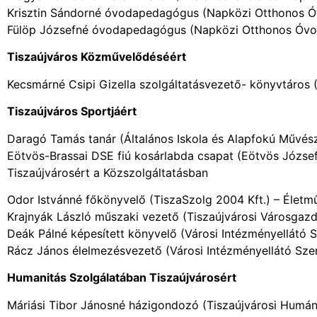
Krisztin Sándorné óvodapedagógus (Napközi Otthonos Óv
Fülöp Józsefné óvodapedagógus (Napközi Otthonos Óvod
Tiszaújváros Közművelődéséért
Kecsmárné Csipi Gizella szolgáltatásvezető- könyvtáros (
Tiszaújváros Sportjáért
Daragó Tamás tanár (Általános Iskola és Alapfokú Művésze
Eötvös-Brassai DSE fiú kosárlabda csapat (Eötvös József
Tiszaújvárosért a Közszolgáltatásban
Odor Istvánné főkönyvelő (TiszaSzolg 2004 Kft.) – Életmű
Krajnyák László műszaki vezető (Tiszaújvárosi Városgazda 
Deák Pálné képesített könyvelő (Városi Intézményellátó S
Rácz János élelmezésvezető (Városi Intézményellátó Szerv
Humanitás Szolgálatában Tiszaújvárosért
Máriási Tibor Jánosné házigondozó (Tiszaújvárosi Humán