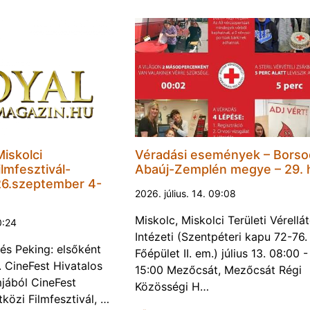
Miskolci
Véradási események – Borso
lmfesztivál-
Abaúj-Zemplén megye – 29. 
6.szeptember 4-
2026. július. 14. 09:08
Miskolc, Miskolci Területi Vérellá
0:24
Intézeti (Szentpéteri kapu 72-76.
és Peking: elsőként
Főépület II. em.) július 13. 08:00 -
. CineFest Hivatalos
15:00 Mezőcsát, Mezőcsát Régi
jából CineFest
Közösségi H…
közi Filmfesztivál, …