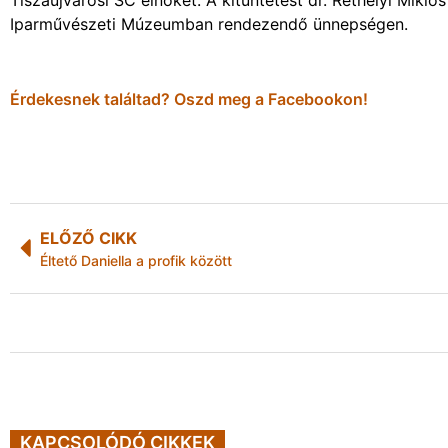
Tiszaújvárosi SC elnökét. A kitüntetést dr. Réthelyi Mikló
Iparművészeti Múzeumban rendezendő ünnepségen.
Érdekesnek találtad? Oszd meg a Facebookon!
ELŐZŐ CIKK
Éltető Daniella a profik között
KAPCSOLÓDÓ CIKKEK