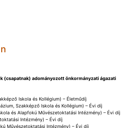
an
nek (csapatnak) adományozott önkormányzati ágazati
kképző Iskola és Kollégium) – Életműdíj
zium, Szakképző Iskola és Kollégium) – Évi díj
skola és Alapfokú Művészetoktatási Intézmény) – Évi díj
oktatási Intézmény) – Évi díj
okú Művészetoktatási Intézmény) – Évi díj