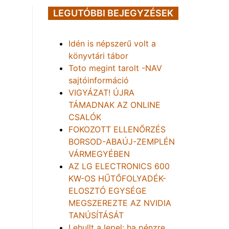
LEGUTÓBBI BEJEGYZÉSEK
Idén is népszerű volt a
könyvtári tábor
Toto megint tarolt -NAV
sajtóinformáció
VIGYÁZAT! ÚJRA
TÁMADNAK AZ ONLINE
CSALÓK
FOKOZOTT ELLENŐRZÉS
BORSOD-ABAÚJ-ZEMPLÉN
VÁRMEGYÉBEN
AZ LG ELECTRONICS 600
KW-OS HŰTŐFOLYADÉK-
ELOSZTÓ EGYSÉGE
MEGSZEREZTE AZ NVIDIA
TANÚSÍTÁSÁT
Lehullt a lepel: ha pénzre