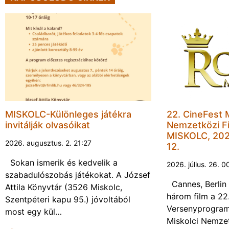
MISKOLC-Különleges játékra
22. CineFest 
invitálják olvasóikat
Nemzetközi Fi
MISKOLC, 202
2026. augusztus. 2. 21:27
12.
Sokan ismerik és kedvelik a
2026. július. 26. 0
szabadulószobás játékokat. A József
Cannes, Berlin 
Attila Könyvtár (3526 Miskolc,
három film a 22
Szentpéteri kapu 95.) jóvoltából
Versenyprogram
most egy kül…
Miskolci Nemzet