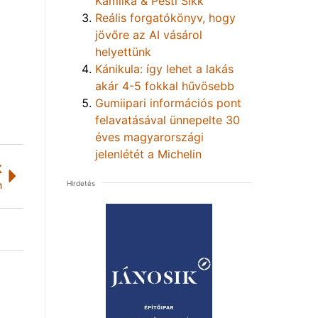
Kamilka & Pesti Sikk
Reális forgatókönyv, hogy
jövőre az AI vásárol
helyettünk
Kánikula: így lehet a lakás
akár 4-5 fokkal hűvösebb
Gumiipari információs pont
felavatásával ünnepelte 30
éves magyarországi
jelenlétét a Michelin
K
n
Hirdetés