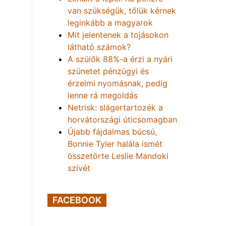
van szükségük, tőlük kérnek
leginkább a magyarok
Mit jelentenek a tojásokon
látható számok?
A szülők 88%-a érzi a nyári
szünetet pénzügyi és
érzelmi nyomásnak, pedig
lenne rá megoldás
Netrisk: slágertartozék a
horvátországi úticsomagban
Újabb fájdalmas búcsú,
Bonnie Tyler halála ismét
összetörte Leslie Mandoki
szívét
FACEBOOK