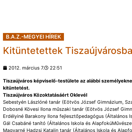
B.A.Z.-MEGYEI HÍREK
Kitüntetettek Tiszaújvárosb
2012. március 7.
22:51
Tiszaújváros képviselő-testülete az alábbi személyek
kitüntetést.
Tiszaújváros Közoktatásáért Oklevél
Sebestyén Lászlóné tanár (Eötvös József Gimnázium, Sza
Dobosné Kövesi Ilona műszaki tanár (Eötvös József Gimná
Erdélyiné Barakony Ilona fejlesztőpedagógus (Általános I
Gál Csabáné tanító (Általános Iskola és AlapfokúMűvészet
Magyarné Hadzsi Katalin tanár (Általános Iskola és Alapf