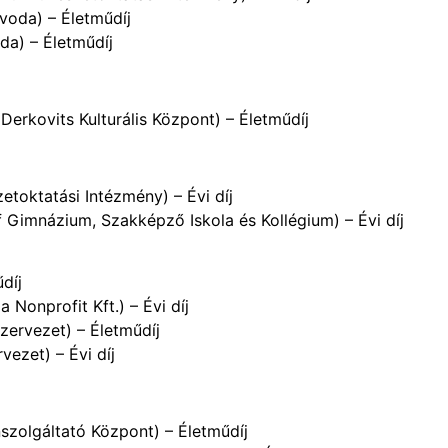
oda) – Életműdíj
a) – Életműdíj
Derkovits Kulturális Központ) – Életműdíj
toktatási Intézmény) – Évi díj
 Gimnázium, Szakképző Iskola és Kollégium) – Évi díj
díj
Nonprofit Kft.) – Évi díj
zervezet) – Életműdíj
ezet) – Évi díj
szolgáltató Központ) – Életműdíj