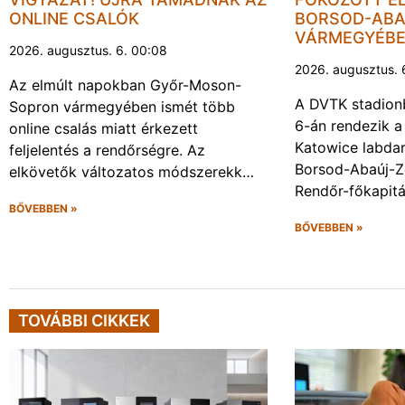
ONLINE CSALÓK
BORSOD-ABA
VÁRMEGYÉB
2026. augusztus. 6. 00:08
2026. augusztus. 
Az elmúlt napokban Győr-Moson-
A DVTK stadion
Sopron vármegyében ismét több
6-án rendezik a
online csalás miatt érkezett
Katowice labda
feljelentés a rendőrségre. Az
Borsod-Abaúj-
elkövetők változatos módszerekk…
Rendőr-főkapit
BŐVEBBEN »
BŐVEBBEN »
TOVÁBBI CIKKEK