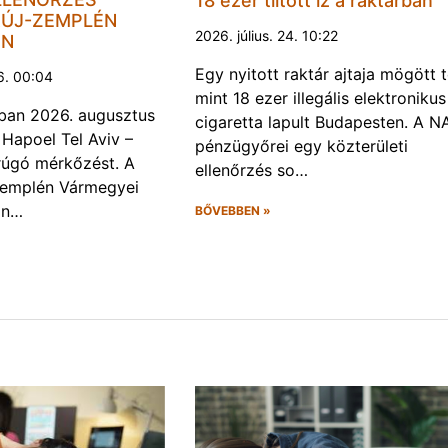
18 ezer tiltott íz a raktárban
ÚJ-ZEMPLÉN
2026. július. 24. 10:22
EN
Egy nyitott raktár ajtaja mögött 
6. 00:04
mint 18 ezer illegális elektronikus
ban 2026. augusztus
cigaretta lapult Budapesten. A N
 Hapoel Tel Aviv –
pénzügyőrei egy közterületi
rúgó mérkőzést. A
ellenőrzés so…
Zemplén Vármegyei
án…
BŐVEBBEN »