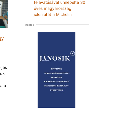
felavatásával ünnepelte 30
éves magyarországi
jelenlétét a Michelin
Hirdetés
gy
ljes
mok
a a