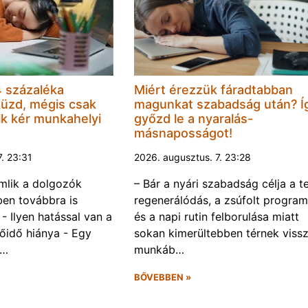
 százaléka
Miért érezzük fáradtabban
küzd, mégis csak
magunkat szabadság után? Í
k kér munkahelyi
győzd le a nyaralás-
másnaposságot!
7. 23:31
2026. augusztus. 7. 23:28
omlik a dolgozók
– Bár a nyári szabadság célja a te
ben továbbra is
regenerálódás, a zsúfolt progra
- Ilyen hatással van a
és a napi rutin felborulása miatt
őidő hiánya - Egy
sokan kimerültebben térnek vissz
f…
munkáb…
BŐVEBBEN »