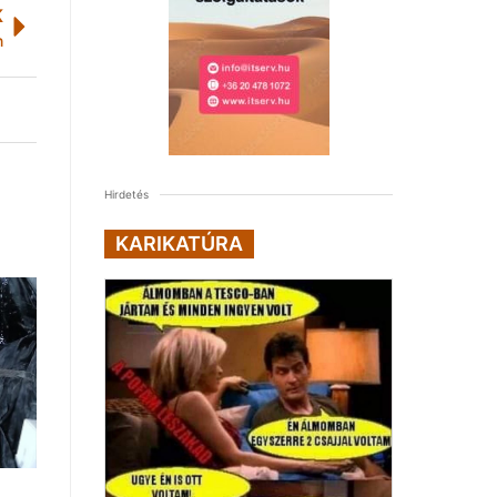
K
n
Hirdetés
KARIKATÚRA