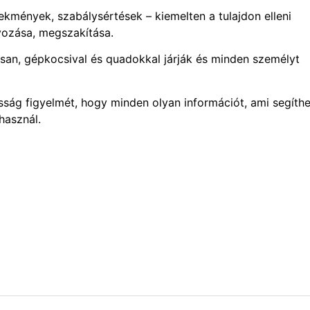
lekmények, szabálysértések – kiemelten a tulajdon elleni
ozása, megszakítása.
osan, gépkocsival és quadokkal járják és minden személyt
osság figyelmét, hogy minden olyan információt, ami segíthe
használ.