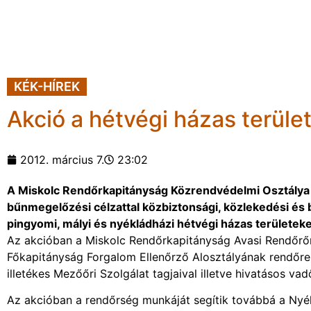
KÉK-HÍREK
Akció a hétvégi házas terüle
2012. március 7.
23:02
A Miskolc Rendőrkapitányság Közrendvédelmi Osztálya 
bűnmegelőzési célzattal közbiztonsági, közlekedési és b
pingyomi, mályi és nyékládházi hétvégi házas területek
Az akcióban a Miskolc Rendőrkapitányság Avasi Rendőrőrs
Főkapitányság Forgalom Ellenőrző Alosztályának rendőrei 
illetékes Mezőőri Szolgálat tagjaival illetve hivatásos vad
Az akcióban a rendőrség munkáját segítik továbbá a Nyék