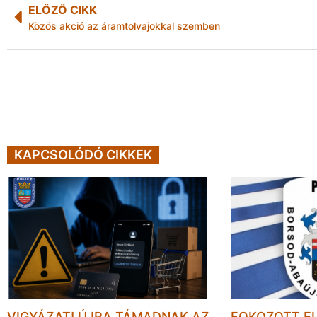
ELŐZŐ CIKK
Közös akció az áramtolvajokkal szemben
KAPCSOLÓDÓ CIKKEK
VIGYÁZAT! ÚJRA TÁMADNAK AZ
FOKOZOTT E