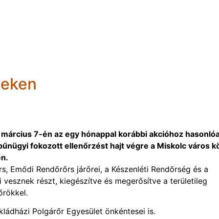
teken
március 7-én az egy hónappal korábbi akcióhoz hasonló
űnügyi fokozott ellenőrzést hajt végre a Miskolc város kö
en.
, Emődi Rendőrőrs járőrei, a Készenléti Rendőrség és a
vesznek részt, kiegészítve és megerősítve a területileg
őrökkel.
ládházi Polgárőr Egyesület önkéntesei is.