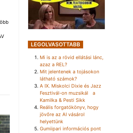
több
AV
LEGOLVASOTTABB
Mi is az a rövid ellátási lánc,
azaz a REL?
Mit jelentenek a tojásokon
látható számok?
A IX. Miskolci Dixie és Jazz
Fesztivál-on muzsikál a
Kamilka & Pesti Sikk
Reális forgatókönyv, hogy
jövőre az AI vásárol
helyettünk
Gumiipari információs pont