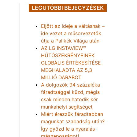
LEGUTÓBBI BEJEGYZÉSEK
Eljött az ideje a váltásnak –
ide vezet a műsorvezetők
útja a Palikék Világa után
AZ LG INSTAVIEW™
HŰTŐSZEKRÉNYEINEK
GLOBÁLIS ÉRTÉKESÍTÉSE
MEGHALADTA AZ 5,3
MILLIÓ DARABOT
A dolgozók 94 százaléka
fáradtsággal küzd, mégis
csak minden hatodik kér
munkahelyi segítséget
Miért érezzük fáradtabban
magunkat szabadság után?
Így győzd le a nyaralás-
másnaposságot!