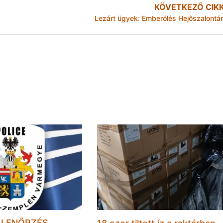
KÖVETKEZŐ CIK
Lezárt ügyek: Emberölés Hejőszalontá
LLENŐRZÉS