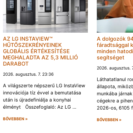
AZ LG INSTAVIEW™
A dolgozók 94
HŰTŐSZEKRÉNYEINEK
fáradtsággal 
GLOBÁLIS ÉRTÉKESÍTÉSE
minden hatodi
MEGHALADTA AZ 5,3 MILLIÓ
segítséget
DARABOT
2026. augusztus. 
2026. augusztus. 7. 23:36
Láthatatlanul r
A világszerte népszerű LG InstaView
állapota, miköz
innovációja tíz évvel a bemutatása
munkába járnak 
után is újradefiniálja a konyhai
cégekre a pihen
élményt Összefoglaló: Az LG …
2026-os, 6105 
BŐVEBBEN »
BŐVEBBEN »