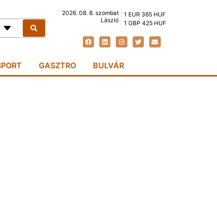
2026. 08. 8. szombat
1 EUR 365 HUF
László
1 GBP 425 HUF
SPORT
GASZTRO
BULVÁR