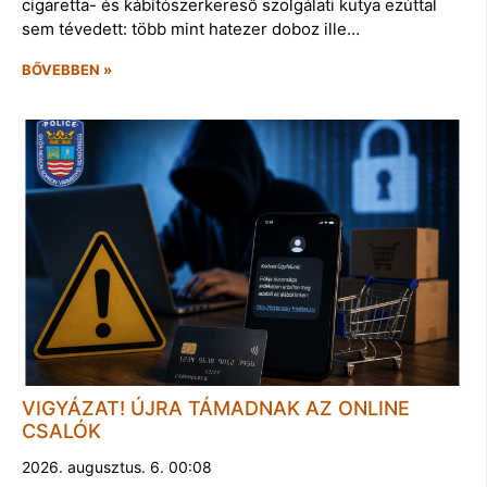
cigaretta- és kábítószerkereső szolgálati kutya ezúttal
sem tévedett: több mint hatezer doboz ille…
BŐVEBBEN »
VIGYÁZAT! ÚJRA TÁMADNAK AZ ONLINE
CSALÓK
2026. augusztus. 6. 00:08