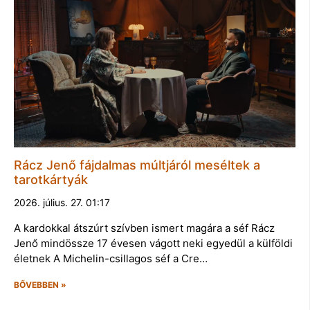
Rácz Jenő fájdalmas múltjáról meséltek a
tarotkártyák
2026. július. 27. 01:17
A kardokkal átszúrt szívben ismert magára a séf Rácz
Jenő mindössze 17 évesen vágott neki egyedül a külföldi
életnek A Michelin-csillagos séf a Cre…
BŐVEBBEN »