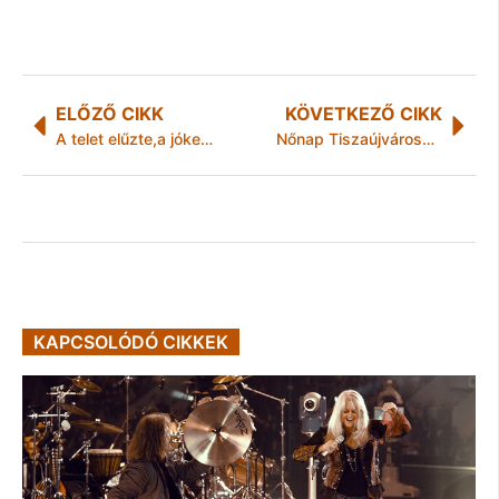
ELŐZŐ CIKK
KÖVETKEZŐ CIKK
A telet elűzte,a jókedvet meghozta az idei Kocsonyafesztivál
Nőnap Tiszaújvárosban
KAPCSOLÓDÓ CIKKEK