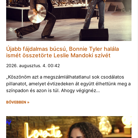
Újabb fájdalmas búcsú, Bonnie Tyler halála
ismét összetörte Leslie Mandoki szívét
2026. augusztus. 4. 00:42
„Köszönöm azt a megszámlálhatatlanul sok csodálatos
pillanatot, amelyet évtizedeken át együtt élhettünk meg a
színpadon és azon is túl. Ahogy végignéz…
BŐVEBBEN »