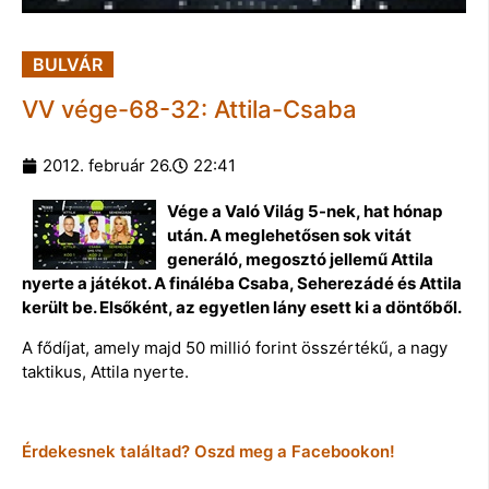
BULVÁR
VV vége-68-32: Attila-Csaba
2012. február 26.
22:41
Vége a Való Világ 5-nek, hat hónap
után. A meglehetősen sok vitát
generáló, megosztó jellemű Attila
nyerte a játékot. A fináléba Csaba, Seherezádé és Attila
került be. Elsőként, az egyetlen lány esett ki a döntőből.
A fődíjat, amely majd 50 millió forint összértékű, a nagy
taktikus, Attila nyerte.
Érdekesnek találtad? Oszd meg a Facebookon!