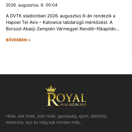
2026. augusztus. 6. 00:04
A DVTK stadionban 2026. augusztus 6-án rendezik a
Hapoel Tel Aviv – Katowice labdarúgó mérkőzést. A
Borsod-Abaúj-Zemplén Vármegyei Rendőr-főkapitán…
BŐVEBBEN »
Hírek, kék hírek, zöld hírek, gazdaság, sport, életmód,
medicina, ezo és még sok minden más…