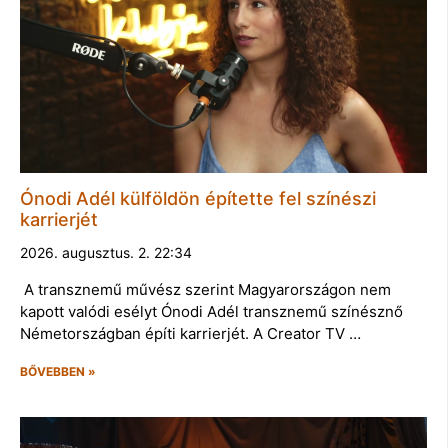
Ónodi Adél külföldön építette fel színészi
karrierjét
2026. augusztus. 2. 22:34
A transznemű művész szerint Magyarországon nem
kapott valódi esélyt Ónodi Adél transznemű színésznő
Németországban építi karrierjét. A Creator TV …
BŐVEBBEN »