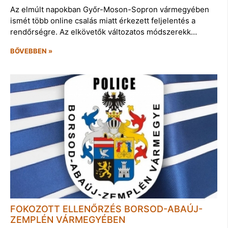
Az elmúlt napokban Győr-Moson-Sopron vármegyében
ismét több online csalás miatt érkezett feljelentés a
rendőrségre. Az elkövetők változatos módszerekk…
BŐVEBBEN »
FOKOZOTT ELLENŐRZÉS BORSOD-ABAÚJ-
ZEMPLÉN VÁRMEGYÉBEN