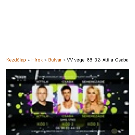
Kezdőlap
»
Hírek
»
Bulvár
»
VV vége-68-32: Attila-Csaba