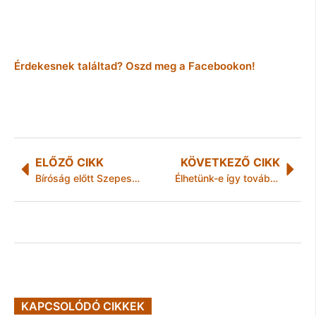
Érdekesnek találtad? Oszd meg a Facebookon!
ELŐZŐ CIKK
KÖVETKEZŐ CIKK
Bíróság előtt Szepessy Zsolt, a volt monoki polgármester
Élhetünk-e így tovább?
KAPCSOLÓDÓ CIKKEK