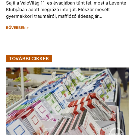
Sajti a ValóVilág 11-es évadjában tűnt fel, most a Levente
Klubjában adott megrázó interjút. Először mesélt
gyermekkori traumáiról, maffiózó édesapjár…
BŐVEBBEN »
TOVÁBBI CIKKEK