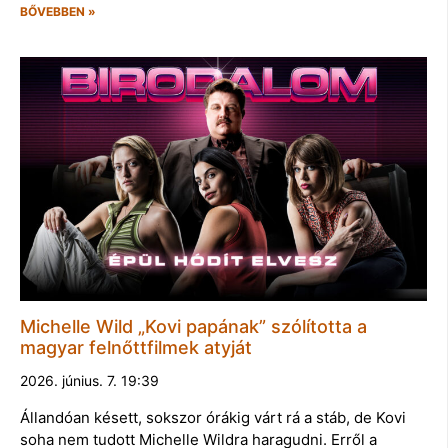
BŐVEBBEN »
Michelle Wild „Kovi papának” szólította a
magyar felnőttfilmek atyját
2026. június. 7. 19:39
Állandóan késett, sokszor órákig várt rá a stáb, de Kovi
soha nem tudott Michelle Wildra haragudni. Erről a