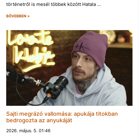
történetről is mesél többek között Hatala …
BŐVEBBEN »
Sajti megrázó vallomása: apukája titokban
bedrogozta az anyukáját
2026. május. 5. 01:46