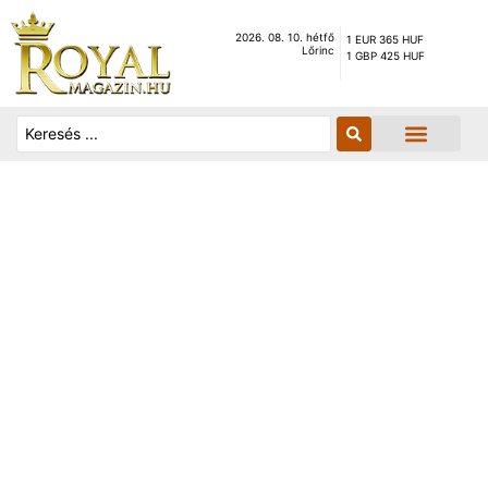
2026. 08. 10. hétfő
1 EUR 365 HUF
Lőrinc
1 GBP 425 HUF