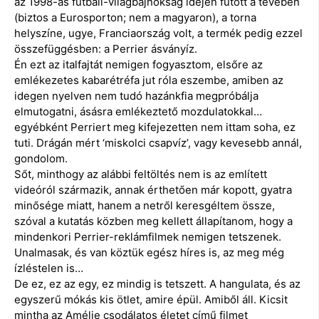
az 1998-as futball-világbajnokság idején futott a tévében
(biztos a Eurosporton; nem a magyaron), a torna
helyszíne, ugye, Franciaország volt, a termék pedig ezzel
összefüggésben: a Perrier ásványíz.
Én ezt az italfajtát nemigen fogyasztom, elsőre az
emlékezetes kabarétréfa jut róla eszembe, amiben az
idegen nyelven nem tudó hazánkfia megpróbálja
elmutogatni, ásásra emlékeztető mozdulatokkal…
egyébként Perriert meg kifejezetten nem ittam soha, ez
tuti. Drágán mért ‘miskolci csapvíz’, vagy kevesebb annál,
gondolom.
Sőt, minthogy az alábbi feltöltés nem is az említett
videóról származik, annak érthetően már kopott, gyatra
minősége miatt, hanem a netről keresgéltem össze,
szóval a kutatás közben meg kellett állapítanom, hogy a
mindenkori Perrier-reklámfilmek nemigen tetszenek.
Unalmasak, és van köztük egész híres is, az meg még
ízléstelen is…
De ez, ez az egy, ez mindig is tetszett. A hangulata, és az
egyszerű mókás kis ötlet, amire épül. Amiből áll. Kicsit
mintha az Amélie csodálatos életet című filmet