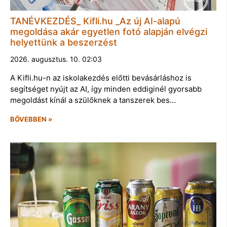
TANÉVKEZDÉS_ Kifli.hu _Az új AI-alapú
megoldása akár egyetlen fotó alapján elvégzi
helyettünk a beszerzést
2026. augusztus. 10. 02:03
A Kifli.hu-n az iskolakezdés előtti bevásárláshoz is
segítséget nyújt az AI, így minden eddiginél gyorsabb
megoldást kínál a szülőknek a tanszerek bes…
BŐVEBBEN »