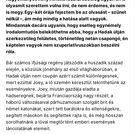
olyasmit szerettem volna írni, de nem érdemes, és nem
is megy. Egy-két órája fejeztem be az olvasást – szünet
nélkül –, ám még mindig a hatása alatt vagyok.
Mindannak dacára ugyanis, hogy esetleg egynémely
irodalomtudós beleköthetne abba, hogy a Hadak útján
szerkezetileg felületes, történetileg netán csapongó, én
képtelen vagyok nem szuperlatívuszokban beszélni
róla.
Bár számos ifjúsági regény játszódik a huszadik század
elején, s közülük jónéhány az első világháborúban, a
Hadak útján nem csupán azért számít különlegesnek,
mert ezúttal Joey, a ló szemén keresztül tekinthetünk az
eseményekre. Joey, miután gazdája eladta a
hadseregnek, bejárta Franciaország nagy részét, a
háború változásaival párhuzamosan szolgált brit és
német katonákat, szert tett barátokra és ellenségekre,
segített másokon és segítettek rajta is, és még hosszan
sorolhatnánk a lóval megtörtént emberi események
láncolatának elemeit.