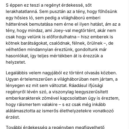
S éppen ez teszi a regényt érdekessé, sőt
lerakhatatlanná. Sem pusztán az a tény, hogy főhősünk
egy hősies ló, sem pedig a világháború emberi
hátterének bemutatása nem érne el ilyen hatást, ám az a
tény, hogy mindaz, ami Joey-val megtörtént, akár nem
csak hogy velünk is előfordulhatna – hisz emberek is
kötnek barátságokat, csalódnak, félnek, örülnek –, de
vélhetően mindannyian éreztünk, gondoltunk már
hasonlókat, így teljes mértékben át is érezzük a
helyzetet.
Legalábbis velem nagyjából ez történt olvasás közben.
Ugyan értelemszerűen a világháborúban nem jártam, a
lényegen ez mit sem változtat. Ráadásul ifjúsági
regényről lévén szó, a viszonylag leegyszerűsített
emberkarakterek zömével kapcsolatban úgy is éreztem,
hogy ráismertem valakire – s ez csak még inkább
alátámasztotta az ismerős élethelyzetekre vonatkozó
érzést.
További érdekesség a regényben megfigyelhető