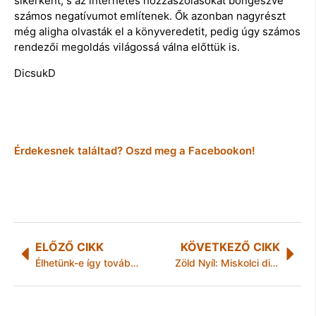
sikerként, s az internetes hozzászólásokat böngészve
számos negatívumot említenek. Ők azonban nagyrészt
még aligha olvasták el a könyveredetit, pedig úgy számos
rendezői megoldás világossá válna előttük is.
DicsukD
Érdekesnek találtad? Oszd meg a Facebookon!
ELŐZŐ CIKK
KÖVETKEZŐ CIKK
Élhetünk-e így tovább?
Zöld Nyíl: Miskolci diákok tervezhetik meg a Thököly utcai villamosmegálló egyedi elemét