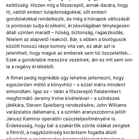
kettősség. Hiszen míg a főszereplő, annak dacára, hogy
ló, valódi emberi tulajdonságokkal, sőt emberi
gondolatokkal rendelkezik, és még a hónapok változását
is pontosan tudja érzékelni, érzésvilágában ténylegesen
állati szinten maradt – hűség, biztonság, ragaszkodás,
félelem az alapvető reakciói. Bár, s ebben a biológusok
között hosszú ideje komoly vita van, ez akár azt is
jelentheti, hogy maguk az emberek sem túl összetettek…
Ezek a gondolatok messzire vezetnek, ám ez mit sem von
le a regény értékéből.
A filmet pedig leginkább úgy lehetne jellemezni, hogy
egyszerűen méltó a könyvhöz – s ezzel máris mindent
elmondtam. Igaz ez – talán a főszereplő fiatalembert
megformáló Jeremy Irvine kivételével – a színészek
játékára, Steven Spielberg rendezésére, John Williams
varázslatos dallamaira, s a szintén aranyszoborra jelölt
Janusz Kaminsi operatőri csúcsteljesítményére is.
Érdekesség, hogy bár a szakértők szinte ódákat zengtek
a filmről, a nagyközönség korántsem fogadta átütő