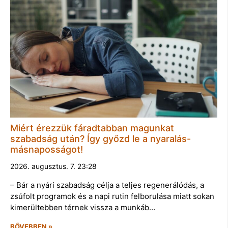
Miért érezzük fáradtabban magunkat
szabadság után? Így győzd le a nyaralás-
másnaposságot!
2026. augusztus. 7. 23:28
– Bár a nyári szabadság célja a teljes regenerálódás, a
zsúfolt programok és a napi rutin felborulása miatt sokan
kimerültebben térnek vissza a munkáb…
BŐVEBBEN »