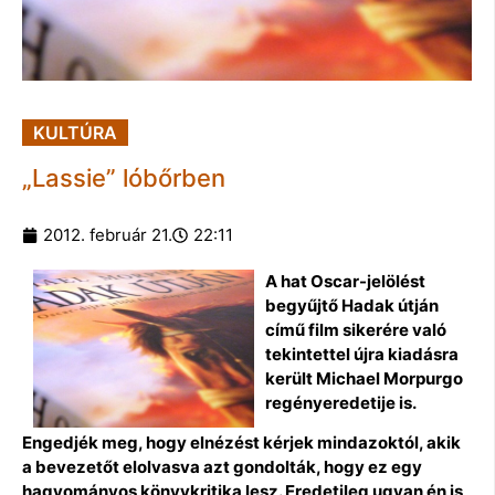
KULTÚRA
„Lassie” lóbőrben
2012. február 21.
22:11
A hat Oscar-jelölést
begyűjtő Hadak útján
című film sikerére való
tekintettel újra kiadásra
került Michael Morpurgo
regényeredetije is.
Engedjék meg, hogy elnézést kérjek mindazoktól, akik
a bevezetőt elolvasva azt gondolták, hogy ez egy
hagyományos könyvkritika lesz. Eredetileg ugyan én is