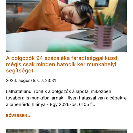
A dolgozók 94 százaléka fáradtsággal küzd,
mégis csak minden hatodik kér munkahelyi
segítséget
2026. augusztus. 7. 23:31
Láthatatlanul romlik a dolgozók állapota, miközben
továbbra is munkába járnak - Ilyen hatással van a cégekre
a pihenőidő hiánya - Egy 2026-os, 6105 f…
BŐVEBBEN »