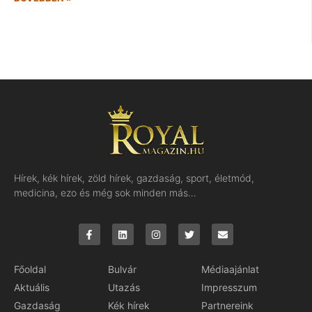
Hírek, kék hírek, zöld hírek, gazdaság, sport, életmód,
medicina, ezo és még sok minden más…
Főoldal
Bulvár
Médiaajánlat
Aktuális
Utazás
Impresszum
Gazdaság
Kék hírek
Partnereink