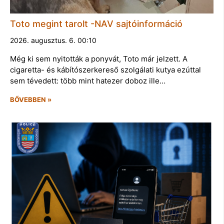
Toto megint tarolt -NAV sajtóinformáció
2026. augusztus. 6. 00:10
Még ki sem nyitották a ponyvát, Toto már jelzett. A
cigaretta- és kábítószerkereső szolgálati kutya ezúttal
sem tévedett: több mint hatezer doboz ille…
BŐVEBBEN »