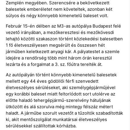
Zemplén megyében. Szerencsére a bekövetkezett
balesetek emberéletet nem követeltek, azonban két
súlyos és négy könnyebb kimenetelű baleset volt.
Február 15-én délben az M3-as autópálya Budapest felé
vezető irányában, a mezőkeresztesi és mezőkövesdi
lehajtó közötti szakaszon történt közlekedési balesetben
1 fő életveszélyesen megsérült és összesen hét
járműben keletkezett anyagi kár. A pályatestet a szemle
idejére a rendőrség több mint három órán keresztül
lezárta és a forgalmat a 3. sz. főútra terelték át.
Az autópályán történt könnyebb kimenetelű balesetek
mellett egy 44 éves gödöllői férfi szenvedett
életveszélyes sérüléseket, aki személygépjárműjével
egy korábbi baleset miatt feltorlódott sort utolérve az
előtte haladó tehergépjármű-szerelvény hátuljának
ütközött és alá szorulva még mintegy félszáz métert
haladt. A járműbe szorult vezetőt a tűzoltók szabadították
ki, akit mentőszolgálat munkatársai életveszélyes
sérülésekkel szállítottak kórházba.