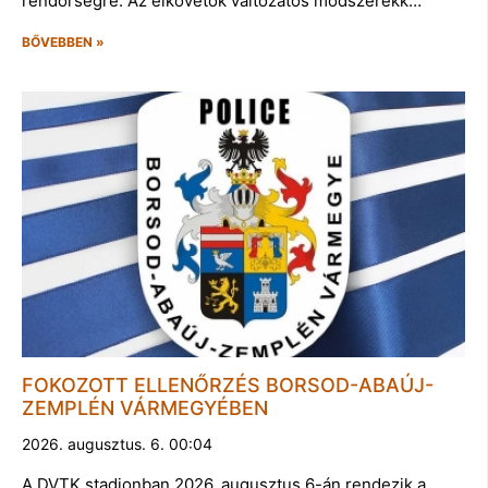
rendőrségre. Az elkövetők változatos módszerekk…
BŐVEBBEN »
FOKOZOTT ELLENŐRZÉS BORSOD-ABAÚJ-
ZEMPLÉN VÁRMEGYÉBEN
2026. augusztus. 6. 00:04
A DVTK stadionban 2026. augusztus 6-án rendezik a