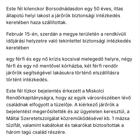
Este fél kilenckor Borsodnádasdon egy 50 éves, ittas
állapotú helyi lakost a járőrök biztonsági intézkedés
keretében haza szállítottak.
Február 15-én, szerdán a megye területén a rendkívüli
időjárási helyzetre való tekintettel biztonsági intézkedés
keretében
egy férfi és egy nő krízis kocsival melegedő helyre, négy
férfi és egy nő mentővel kórházba, két férfi rendőr
járőrök segítségével lakásukra történő elszállításra
történt intézkedés.
Este fél tízkor bejelentés érkezett a Miskolci
Rendőrkapitányságra, hogy az egyik városrészében lévő
családnak elfogyott a tüzelője. A kiérkező járőrök a
bejelentést megerősítették és az ügyeleten keresztül, a
Máltai Szeretetszolgálat közreműködésével kb. 1 mázsa
tűzifát, valamint kabátokat és takarókat biztosítottak a
három tagú család részére.