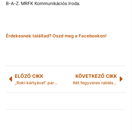
B-A-Z. MRFK Kommunikációs Iroda.
Érdekesnek találtad? Oszd meg a Facebookon!
ELŐZŐ CIKK
KÖVETKEZŐ CIKK
„Roki-kártyával” parkolt a fitness klub előtt
Két fegyveres rablási kísérlet Miskolcon