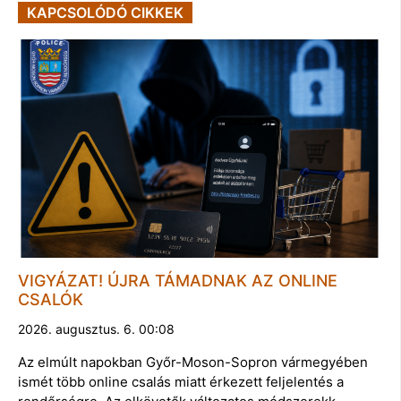
KAPCSOLÓDÓ CIKKEK
VIGYÁZAT! ÚJRA TÁMADNAK AZ ONLINE
CSALÓK
2026. augusztus. 6. 00:08
Az elmúlt napokban Győr-Moson-Sopron vármegyében
ismét több online csalás miatt érkezett feljelentés a