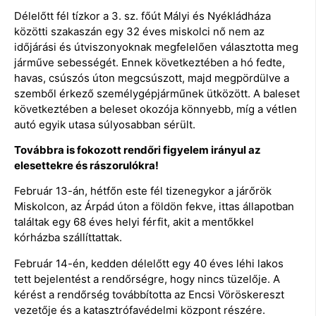
Délelőtt fél tízkor a 3. sz. főút Mályi és Nyékládháza
közötti szakaszán egy 32 éves miskolci nő nem az
időjárási és útviszonyoknak megfelelően választotta meg
járműve sebességét. Ennek következtében a hó fedte,
havas, csúszós úton megcsúszott, majd megpördülve a
szemből érkező személygépjárműnek ütközött. A baleset
következtében a beleset okozója könnyebb, míg a vétlen
autó egyik utasa súlyosabban sérült.
Továbbra is fokozott rendőri figyelem irányul az
elesettekre és rászorulókra!
Február 13-án, hétfőn este fél tizenegykor a járőrök
Miskolcon, az Árpád úton a földön fekve, ittas állapotban
találtak egy 68 éves helyi férfit, akit a mentőkkel
kórházba szállíttattak.
Február 14-én, kedden délelőtt egy 40 éves léhi lakos
tett bejelentést a rendőrségre, hogy nincs tüzelője. A
kérést a rendőrség továbbította az Encsi Vöröskereszt
vezetője és a katasztrófavédelmi központ részére.