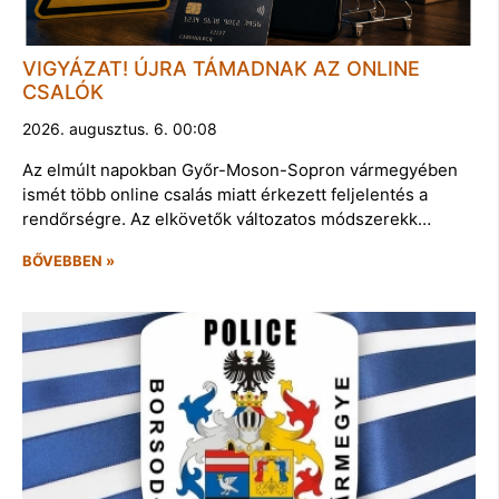
VIGYÁZAT! ÚJRA TÁMADNAK AZ ONLINE
CSALÓK
2026. augusztus. 6. 00:08
Az elmúlt napokban Győr-Moson-Sopron vármegyében
ismét több online csalás miatt érkezett feljelentés a
rendőrségre. Az elkövetők változatos módszerekk…
BŐVEBBEN »