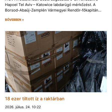
Hapoel Tel Aviv – Katowice labdarúgó mérkőzést. A
Borsod-Abaúj-Zemplén Vármegyei Rendőr-főkapitán…
BŐVEBBEN »
18 ezer tiltott íz a raktárban
2026. július. 24. 10:22