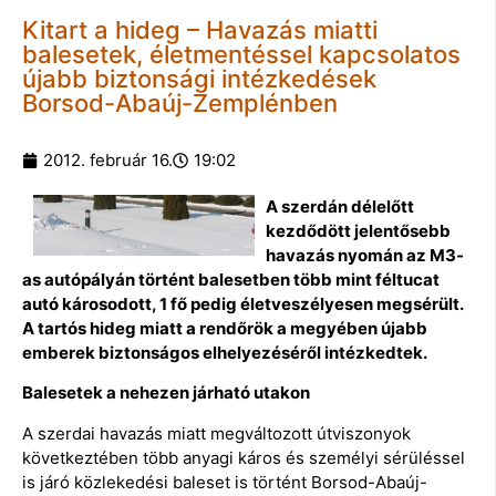
Kitart a hideg – Havazás miatti
balesetek, életmentéssel kapcsolatos
újabb biztonsági intézkedések
Borsod-Abaúj-Zemplénben
2012. február 16.
19:02
A szerdán délelőtt
kezdődött jelentősebb
havazás nyomán az M3-
as autópályán történt balesetben több mint féltucat
autó károsodott, 1 fő pedig életveszélyesen megsérült.
A tartós hideg miatt a rendőrök a megyében újabb
emberek biztonságos elhelyezéséről intézkedtek.
Balesetek a nehezen járható utakon
A szerdai havazás miatt megváltozott útviszonyok
következtében több anyagi káros és személyi sérüléssel
is járó közlekedési baleset is történt Borsod-Abaúj-