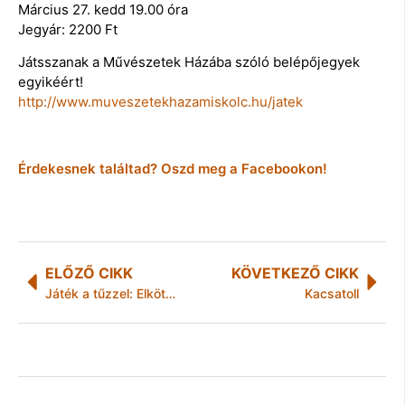
Március 27. kedd 19.00 óra
Jegyár: 2200 Ft
Játsszanak a Művészetek Házába szóló belépőjegyek
egyikéért!
http://www.muveszetekhazamiskolc.hu/jatek
Érdekesnek találtad? Oszd meg a Facebookon!
ELŐZŐ CIKK
KÖVETKEZŐ CIKK
Játék a tűzzel: Elkötötte szülei négykerekűjét, majd balesetet okozott
Kacsatoll