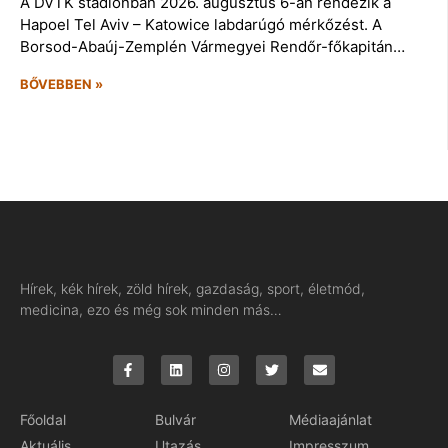
A DVTK stadionban 2026. augusztus 6-án rendezik a
Hapoel Tel Aviv – Katowice labdarúgó mérkőzést. A
Borsod-Abaúj-Zemplén Vármegyei Rendőr-főkapitán…
BŐVEBBEN »
Hírek, kék hírek, zöld hírek, gazdaság, sport, életmód,
medicina, ezo és még sok minden más…
Főoldal
Bulvár
Médiaajánlat
Aktuális
Utazás
Impresszum