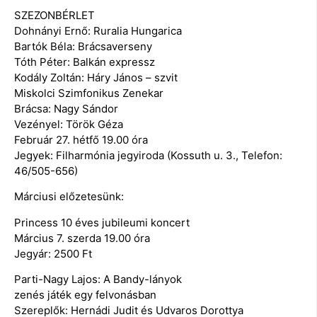
SZEZONBÉRLET
Dohnányi Ernő: Ruralia Hungarica
Bartók Béla: Brácsaverseny
Tóth Péter: Balkán expressz
Kodály Zoltán: Háry János – szvit
Miskolci Szimfonikus Zenekar
Brácsa: Nagy Sándor
Vezényel: Török Géza
Február 27. hétfő 19.00 óra
Jegyek: Filharmónia jegyiroda (Kossuth u. 3., Telefon:
46/505-656)
Márciusi előzetesünk:
Princess 10 éves jubileumi koncert
Március 7. szerda 19.00 óra
Jegyár: 2500 Ft
Parti-Nagy Lajos: A Bandy-lányok
zenés játék egy felvonásban
Szereplők: Hernádi Judit és Udvaros Dorottya