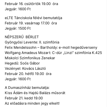
Február 16. csütörtök 19.00 óra
Jegyár: 1600 Ft
eLTE Tánciskola félévi bemutatója
Február 19. vasárnap 17.00 óra
Jegyár: 1500 Ft
NÉPSZERŰ BÉRLET
Gyöngyösi Levente: II. szimfónia
Felix Mendelssohn – Bartholdy: e-moll hegedűverseny
Wolfgang Amadeus Mozart: C-dúr „Linzi” szimfónia K.425
Miskolci Szimfonikus Zenekar
Hegedű: Soós Gábor
Vezényel: Kovács László
Február 20. hétfő 19.00 óra
Jegyár: 1600 Ft
A Dumaszínház bemutatja:
Kiss Ádám és Hajdú Balázs műsorát
Február 21. kedd 19.00
Az előadásra minden jegy elkelt!