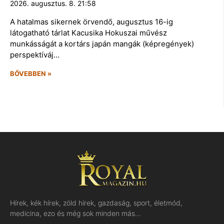
2026. augusztus. 8. 21:58
A hatalmas sikernek örvendő, augusztus 16-ig
látogatható tárlat Kacusika Hokuszai művész
munkásságát a kortárs japán mangák (képregények)
perspektíváj…
BŐVEBBEN »
Hírek, kék hírek, zöld hírek, gazdaság, sport, életmód,
medicina, ezo és még sok minden más…