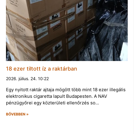
18 ezer tiltott íz a raktárban
2026. július. 24. 10:22
Egy nyitott raktár ajtaja mögött több mint 18 ezer illegális
elektronikus cigaretta lapult Budapesten. A NAV
pénzügyőrei egy közterületi ellenőrzés so…
BŐVEBBEN »