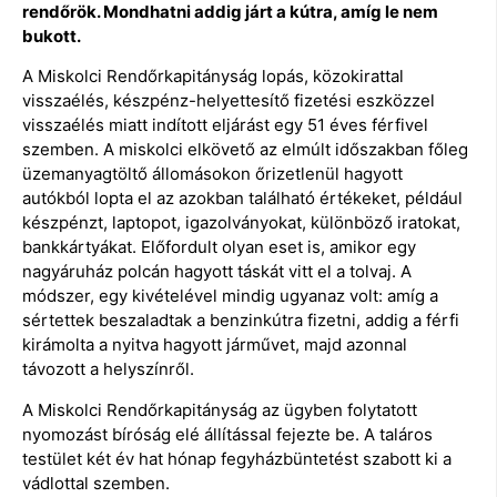
rendőrök. Mondhatni addig járt a kútra, amíg le nem
bukott.
A Miskolci Rendőrkapitányság lopás, közokirattal
visszaélés, készpénz-helyettesítő fizetési eszközzel
visszaélés miatt indított eljárást egy 51 éves férfivel
szemben. A miskolci elkövető az elmúlt időszakban főleg
üzemanyagtöltő állomásokon őrizetlenül hagyott
autókból lopta el az azokban található értékeket, például
készpénzt, laptopot, igazolványokat, különböző iratokat,
bankkártyákat. Előfordult olyan eset is, amikor egy
nagyáruház polcán hagyott táskát vitt el a tolvaj. A
módszer, egy kivételével mindig ugyanaz volt: amíg a
sértettek beszaladtak a benzinkútra fizetni, addig a férfi
kirámolta a nyitva hagyott járművet, majd azonnal
távozott a helyszínről.
A Miskolci Rendőrkapitányság az ügyben folytatott
nyomozást bíróság elé állítással fejezte be. A taláros
testület két év hat hónap fegyházbüntetést szabott ki a
vádlottal szemben.