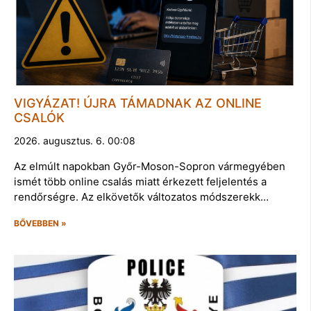
VIGYÁZAT! ÚJRA TÁMADNAK AZ ONLINE
CSALÓK
2026. augusztus. 6. 00:08
Az elmúlt napokban Győr-Moson-Sopron vármegyében
ismét több online csalás miatt érkezett feljelentés a
rendőrségre. Az elkövetők változatos módszerekk…
BŐVEBBEN »