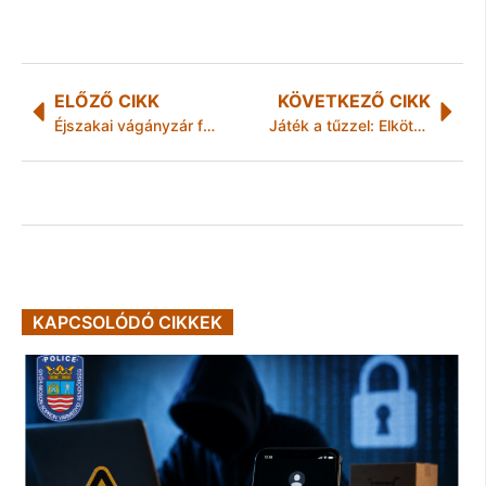
ELŐZŐ CIKK
KÖVETKEZŐ CIKK
Éjszakai vágányzár február 15-én
Játék a tűzzel: Elkötötte szülei négykerekűjét, majd balesetet okozott
KAPCSOLÓDÓ CIKKEK