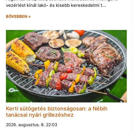
vezérlést kínál lakó- és kisebb kereskedelmi t…
BŐVEBBEN »
Kerti sütögetés biztonságosan: a Nébih
tanácsai nyári grillezéshez
2026. augusztus. 8. 22:03