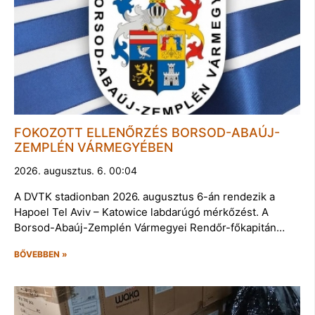
FOKOZOTT ELLENŐRZÉS BORSOD-ABAÚJ-
ZEMPLÉN VÁRMEGYÉBEN
2026. augusztus. 6. 00:04
A DVTK stadionban 2026. augusztus 6-án rendezik a
Hapoel Tel Aviv – Katowice labdarúgó mérkőzést. A
Borsod-Abaúj-Zemplén Vármegyei Rendőr-főkapitán…
BŐVEBBEN »