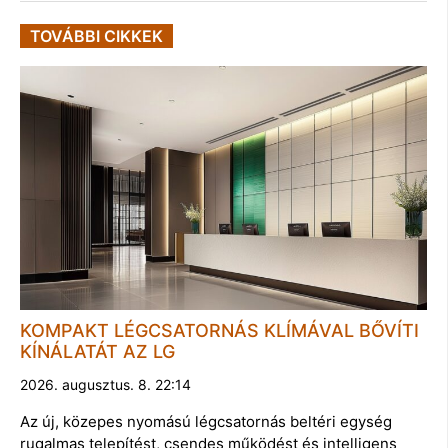
TOVÁBBI CIKKEK
KOMPAKT LÉGCSATORNÁS KLÍMÁVAL BŐVÍTI
KÍNÁLATÁT AZ LG
2026. augusztus. 8. 22:14
Az új, közepes nyomású légcsatornás beltéri egység
rugalmas telepítést, csendes működést és intelligens