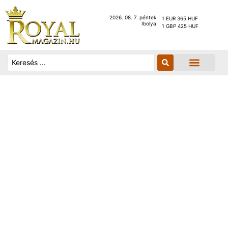
2026. 08. 7. péntek
1 EUR 365 HUF
Ibolya
1 GBP 425 HUF