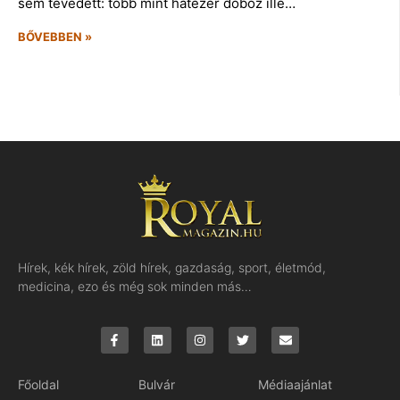
sem tévedett: több mint hatezer doboz ille…
BŐVEBBEN »
Hírek, kék hírek, zöld hírek, gazdaság, sport, életmód,
medicina, ezo és még sok minden más…
Főoldal
Bulvár
Médiaajánlat