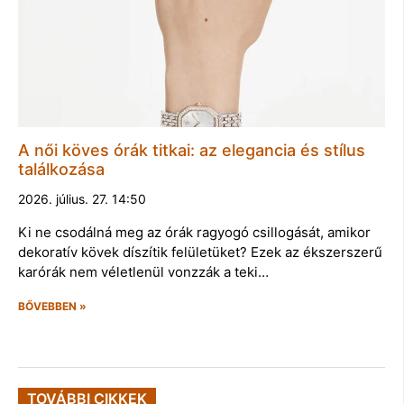
A női köves órák titkai: az elegancia és stílus
találkozása
2026. július. 27. 14:50
Ki ne csodálná meg az órák ragyogó csillogását, amikor
dekoratív kövek díszítik felületüket? Ezek az ékszerszerű
karórák nem véletlenül vonzzák a teki…
BŐVEBBEN »
TOVÁBBI CIKKEK