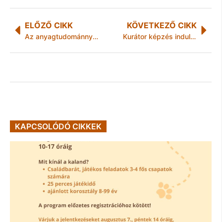
ELŐZŐ CIKK
KÖVETKEZŐ CIKK
Az anyagtudománnyal kezdenek a szépkorúak
Kurátor képzés indul a Werk Akadémián 2012. márciusától
KAPCSOLÓDÓ CIKKEK