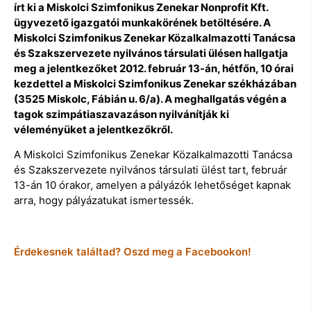
írt ki a Miskolci Szimfonikus Zenekar Nonprofit Kft.
ügyvezető igazgatói munkakörének betöltésére. A
Miskolci Szimfonikus Zenekar Közalkalmazotti Tanácsa
és Szakszervezete nyilvános társulati ülésen hallgatja
meg a jelentkezőket 2012. február 13-án, hétfőn, 10 órai
kezdettel a Miskolci Szimfonikus Zenekar székházában
(3525 Miskolc, Fábián u. 6/a). A meghallgatás végén a
tagok szimpátiaszavazáson nyilvánítják ki
véleményüket a jelentkezőkről.
A Miskolci Szimfonikus Zenekar Közalkalmazotti Tanácsa
és Szakszervezete nyilvános társulati ülést tart, február
13-án 10 órakor, amelyen a pályázók lehetőséget kapnak
arra, hogy pályázatukat ismertessék.
Érdekesnek találtad? Oszd meg a Facebookon!