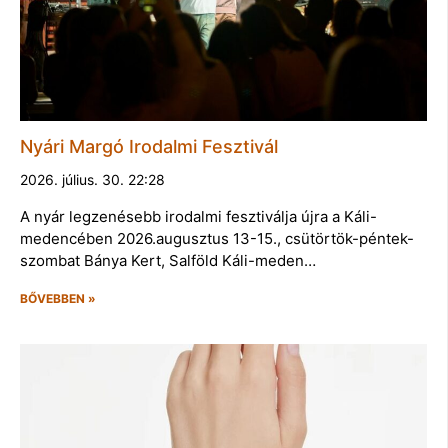
Nyári Margó Irodalmi Fesztivál
2026. július. 30. 22:28
A nyár legzenésebb irodalmi fesztiválja újra a Káli-
medencében 2026.augusztus 13-15., csütörtök-péntek-
szombat Bánya Kert, Salföld Káli-meden…
BŐVEBBEN »