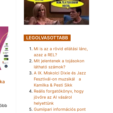
LEGOLVASOTTABB
Mi is az a rövid ellátási lánc,
azaz a REL?
Mit jelentenek a tojásokon
látható számok?
A IX. Miskolci Dixie és Jazz
Fesztivál-on muzsikál a
lka
Kamilka & Pesti Sikk
Reális forgatókönyv, hogy
jövőre az AI vásárol
helyettünk
több
Gumiipari információs pont