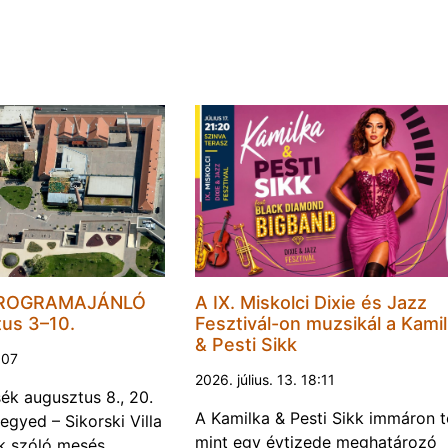
PROGRAMAJÁNLÓ
A IX. Miskolci Dixie és Jazz
tus 3–10.
Fesztivál-on muzsikál a Kami
& Pesti Sikk
1:07
2026. július. 13. 18:11
k augusztus 8., 20.
A Kamilka & Pesti Sikk immáron 
egyed – Sikorski Villa
mint egy évtizede meghatározó
k szóló mesés