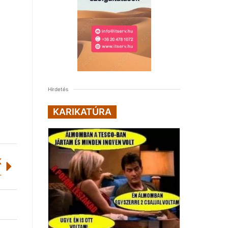
Hirdetés
KARIKATÚRA
K
kolci Egyetemen