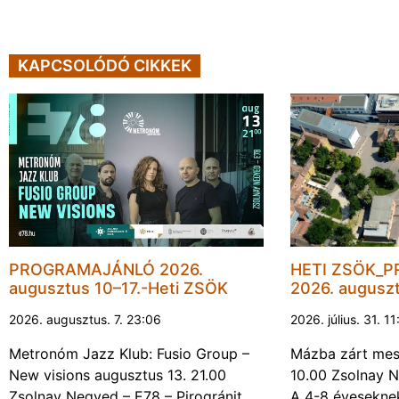
KAPCSOLÓDÓ CIKKEK
PROGRAMAJÁNLÓ 2026.
HETI ZSÖK_
augusztus 10–17.-Heti ZSÖK
2026. augusz
2026. augusztus. 7. 23:06
2026. július. 31. 1
Metronóm Jazz Klub: Fusio Group –
Mázba zárt mesé
New visions augusztus 13. 21.00
10.00 Zsolnay N
Zsolnay Negyed – E78 – Pirogránit
A 4-8 évesekne