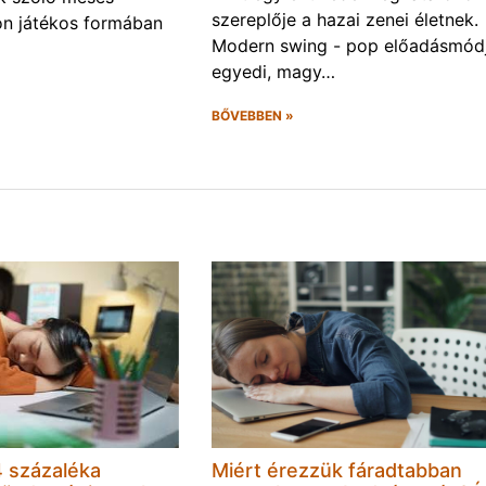
szereplője a hazai zenei életnek.
on játékos formában
Modern swing - pop előadásmódj
egyedi, magy…
BŐVEBBEN »
 százaléka
Miért érezzük fáradtabban