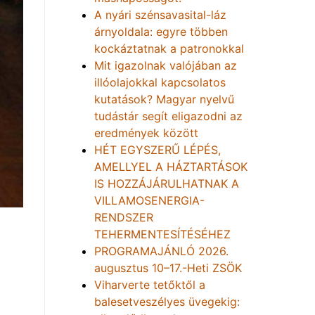
A nyári szénsavasital-láz
árnyoldala: egyre többen
kockáztatnak a patronokkal
Mit igazolnak valójában az
illóolajokkal kapcsolatos
kutatások? Magyar nyelvű
tudástár segít eligazodni az
eredmények között
HÉT EGYSZERŰ LÉPÉS,
AMELLYEL A HÁZTARTÁSOK
IS HOZZÁJÁRULHATNAK A
VILLAMOSENERGIA-
RENDSZER
TEHERMENTESÍTÉSÉHEZ
PROGRAMAJÁNLÓ 2026.
augusztus 10–17.-Heti ZSÖK
Viharverte tetőktől a
balesetveszélyes üvegekig: