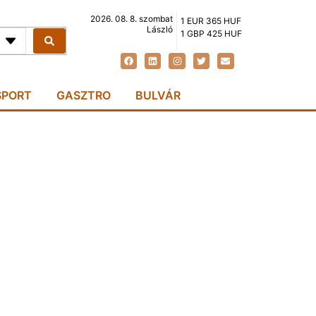
2026. 08. 8. szombat
1 EUR 365 HUF
László
1 GBP 425 HUF
SPORT
GASZTRO
BULVÁR