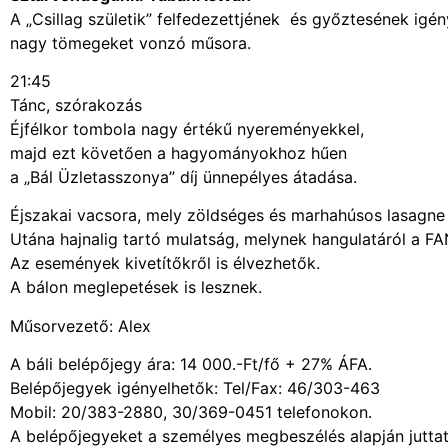
A „Csillag születik” felfedezettjének és győztesének igén
nagy tömegeket vonzó műsora.
21:45
Tánc, szórakozás
Éjfélkor tombola nagy értékű nyereményekkel,
majd ezt követően a hagyományokhoz hűen
a „Bál Üzletasszonya” díj ünnepélyes átadása.
Éjszakai vacsora, mely zöldséges és marhahúsos lasagne 
Utána hajnalig tartó mulatság, melynek hangulatáról a 
Az események kivetítőkről is élvezhetők.
A bálon meglepetések is lesznek.
Műsorvezető: Alex
A báli belépőjegy ára: 14 000.-Ft/fő + 27% ÁFA.
Belépőjegyek igényelhetők: Tel/Fax: 46/303-463
Mobil: 20/383-2880, 30/369-0451 telefonokon.
A belépőjegyeket a személyes megbeszélés alapján juttat