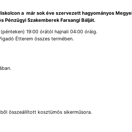
iskolcon a már sok éve szervezett hagyományos Megye
és Pénzügyi Szakemberek Farsangi Bálját.
(pénteken) 19:00 órától hajnali 04:00 óráig.
 Vigadó Étterem összes termében.
ában.
ől összeállított kosztümös sikerműsora.