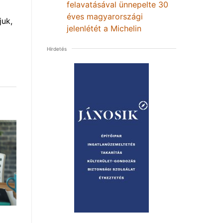
felavatásával ünnepelte 30
éves magyarországi
uk,
jelenlétét a Michelin
Hirdetés