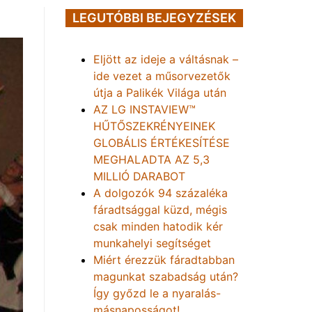
LEGUTÓBBI BEJEGYZÉSEK
Eljött az ideje a váltásnak –
ide vezet a műsorvezetők
útja a Palikék Világa után
AZ LG INSTAVIEW™
HŰTŐSZEKRÉNYEINEK
GLOBÁLIS ÉRTÉKESÍTÉSE
MEGHALADTA AZ 5,3
MILLIÓ DARABOT
A dolgozók 94 százaléka
fáradtsággal küzd, mégis
csak minden hatodik kér
munkahelyi segítséget
Miért érezzük fáradtabban
magunkat szabadság után?
Így győzd le a nyaralás-
másnaposságot!