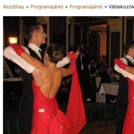
Kezdőlap
»
Programajánló
»
Programajánló
»
Vállalkozók