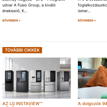
udvar A Fusio Group, a kiváló
foglalkozásunk
énekesnő, K…
ismer…
BŐVEBBEN »
BŐVEBBEN »
TOVÁBBI CIKKEK
AZ LG INSTAVIEW™
A dolgozók 94