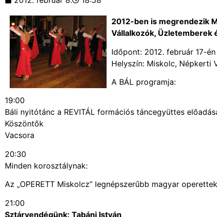
2012. február 8.
18:58
2012-ben is megrendezik M
Vállalkozók, Üzletemberek 
Időpont: 2012. február 17-én 
Helyszín: Miskolc, Népkerti
A BÁL programja:
19:00
Báli nyitótánc a REVITÁL formációs táncegyüttes előadás
Köszöntők
Vacsora
20:30
Minden korosztálynak:
Az „OPERETT Miskolcz” legnépszerűbb magyar operettekb
21:00
Sztárvendégünk: Tabáni István