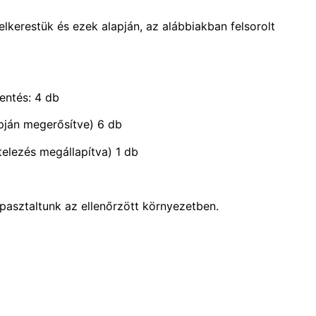
lkerestük és ezek alapján, az alábbiakban felsorolt
lentés: 4 db
apján megerősítve) 6 db
telezés megállapítva) 1 db
asztaltunk az ellenőrzött környezetben.