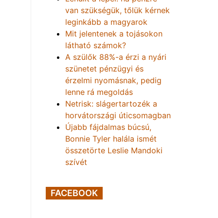
van szükségük, tőlük kérnek
leginkább a magyarok
Mit jelentenek a tojásokon
látható számok?
A szülők 88%-a érzi a nyári
szünetet pénzügyi és
érzelmi nyomásnak, pedig
lenne rá megoldás
Netrisk: slágertartozék a
horvátországi úticsomagban
Újabb fájdalmas búcsú,
Bonnie Tyler halála ismét
összetörte Leslie Mandoki
szívét
FACEBOOK