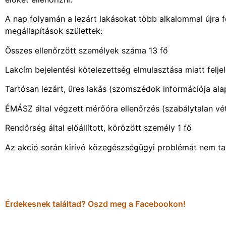
A nap folyamán a lezárt lakásokat több alkalommal újra fe
megállapítások születtek:
Összes ellenőrzött személyek száma 13 fő
Lakcím bejelentési kötelezettség elmulasztása miatt felje
Tartósan lezárt, üres lakás (szomszédok információja al
ÉMÁSZ által végzett mérőóra ellenőrzés (szabálytalan vé
Rendőrség által előállított, körözött személy 1 fő
Az akció során kirívó közegészségügyi problémát nem tap
Érdekesnek találtad? Oszd meg a Facebookon!