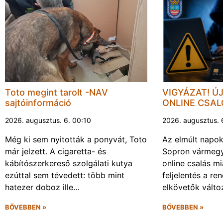
Toto megint tarolt -NAV
VIGYÁZAT! Ú
sajtóinformáció
ONLINE CSA
2026. augusztus. 6. 00:10
2026. augusztus. 
Még ki sem nyitották a ponyvát, Toto
Az elmúlt napo
már jelzett. A cigaretta- és
Sopron vármegy
kábítószerkereső szolgálati kutya
online csalás mi
ezúttal sem tévedett: több mint
feljelentés a re
hatezer doboz ille…
elkövetők vált
BŐVEBBEN »
BŐVEBBEN »