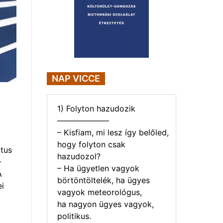
NAP VICCE
1) Folyton hazudozik
——————–
– Kisfiam, mi lesz így belőled,
hogy folyton csak
tus
hazudozol?
–
– Ha ügyetlen vagyok
A
börtöntöltelék, ha ügyes
i
vagyok meteorológus,
ha nagyon ügyes vagyok,
politikus.