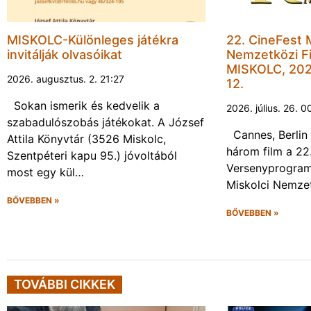
MISKOLC-Különleges játékra
22. CineFest 
invitálják olvasóikat
Nemzetközi Fi
MISKOLC, 202
2026. augusztus. 2. 21:27
12.
Sokan ismerik és kedvelik a
2026. július. 26. 0
szabadulószobás játékokat. A József
Cannes, Berlin 
Attila Könyvtár (3526 Miskolc,
három film a 22
Szentpéteri kapu 95.) jóvoltából
Versenyprogram
most egy kül…
Miskolci Nemzet
BŐVEBBEN »
BŐVEBBEN »
TOVÁBBI CIKKEK