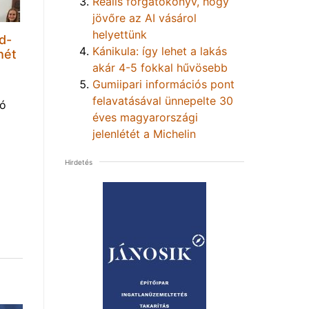
Reális forgatókönyv, hogy
jövőre az AI vásárol
helyettünk
d-
Kánikula: így lehet a lakás
hét
akár 4-5 fokkal hűvösebb
Gumiipari információs pont
felavatásával ünnepelte 30
tó
éves magyarországi
jelenlétét a Michelin
Hirdetés