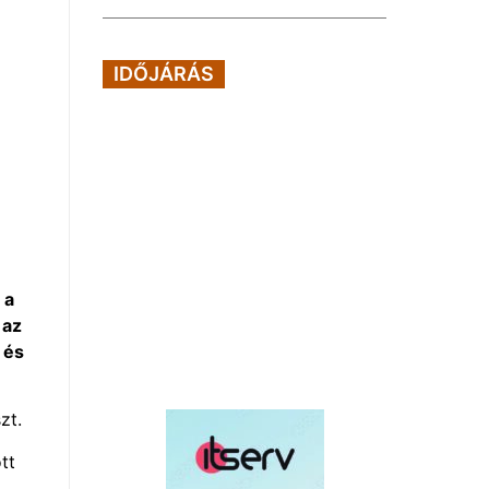
IDŐJÁRÁS
 a
 az
 és
zt.
tt