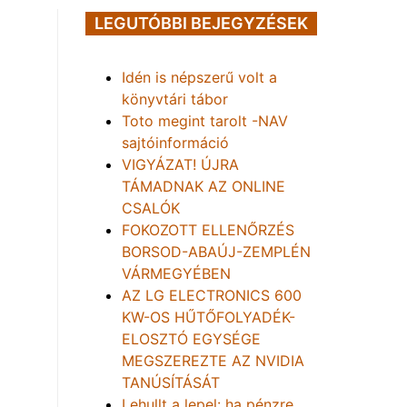
LEGUTÓBBI BEJEGYZÉSEK
Idén is népszerű volt a
könyvtári tábor
Toto megint tarolt -NAV
sajtóinformáció
VIGYÁZAT! ÚJRA
TÁMADNAK AZ ONLINE
CSALÓK
FOKOZOTT ELLENŐRZÉS
BORSOD-ABAÚJ-ZEMPLÉN
VÁRMEGYÉBEN
AZ LG ELECTRONICS 600
KW-OS HŰTŐFOLYADÉK-
ELOSZTÓ EGYSÉGE
MEGSZEREZTE AZ NVIDIA
TANÚSÍTÁSÁT
Lehullt a lepel: ha pénzre