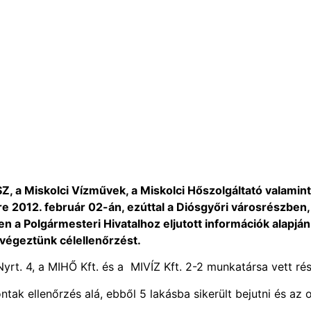
Z, a Miskolci Vízművek, a Miskolci Hőszolgáltató valamint
e 2012. február 02-án, ezúttal a Diósgyőri városrészben,
n a Polgármesteri Hivatalhoz eljutott információk alapján
végeztünk célellenőrzést.
rt. 4, a MIHŐ Kft. és a MIVÍZ Kft. 2-2 munkatársa vett rés
tak ellenőrzés alá, ebből 5 lakásba sikerült bejutni és az o