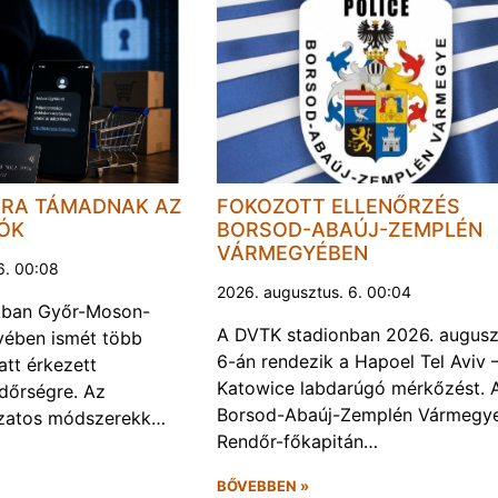
JRA TÁMADNAK AZ
FOKOZOTT ELLENŐRZÉS
LÓK
BORSOD-ABAÚJ-ZEMPLÉN
VÁRMEGYÉBEN
6. 00:08
2026. augusztus. 6. 00:04
kban Győr-Moson-
A DVTK stadionban 2026. augusz
ében ismét több
6-án rendezik a Hapoel Tel Aviv 
att érkezett
Katowice labdarúgó mérkőzést. 
ndőrségre. Az
Borsod-Abaúj-Zemplén Vármegye
ozatos módszerekk…
Rendőr-főkapitán…
BŐVEBBEN »