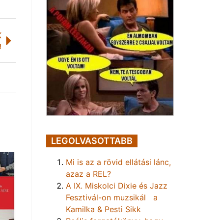
K
!
LEGOLVASOTTABB
Mi is az a rövid ellátási lánc,
azaz a REL?
A IX. Miskolci Dixie és Jazz
Fesztivál-on muzsikál a
Kamilka & Pesti Sikk