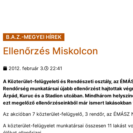
B.A.Z.-MEGYEI HÍREK
Ellenőrzés Miskolcon
2012. február 3.
22:41
A Közterület-felügyeleti és Rendészeti osztály, az ÉMÁS
Rendőrség munkatársai újabb ellenőrzést hajtottak végr
Árpád, Kuruc és a Stadion utcában. Mindhárom helyszíne
ezt megelőző ellenőrzéseinkből már ismert lakásokban 
Az akcióban 7 közterület-felügyelő, 3 rendőr, az ÉMÁSZ Ny
A közterület-felügyelet munkatársai összesen 11 lakást von
élőket ellenőrizni.