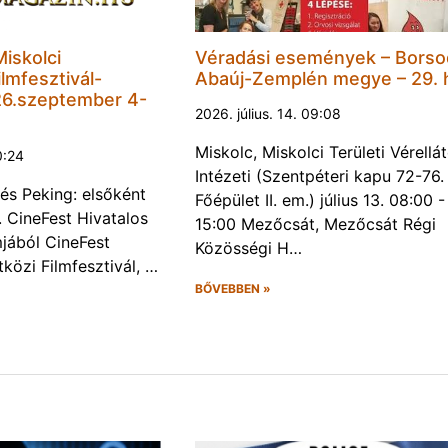
Miskolci
Véradási események – Borso
lmfesztivál-
Abaúj-Zemplén megye – 29. 
6.szeptember 4-
2026. július. 14. 09:08
Miskolc, Miskolci Területi Vérellá
0:24
Intézeti (Szentpéteri kapu 72-76.
és Peking: elsőként
Főépület II. em.) július 13. 08:00 -
. CineFest Hivatalos
15:00 Mezőcsát, Mezőcsát Régi
jából CineFest
Közösségi H…
közi Filmfesztivál, …
BŐVEBBEN »