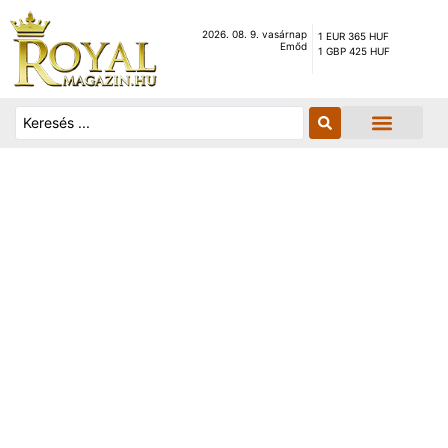
2026. 08. 9. vasárnap
1 EUR 365 HUF
Emőd
1 GBP 425 HUF