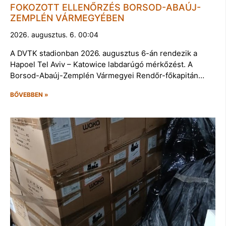
FOKOZOTT ELLENŐRZÉS BORSOD-ABAÚJ-
ZEMPLÉN VÁRMEGYÉBEN
2026. augusztus. 6. 00:04
A DVTK stadionban 2026. augusztus 6-án rendezik a
Hapoel Tel Aviv – Katowice labdarúgó mérkőzést. A
Borsod-Abaúj-Zemplén Vármegyei Rendőr-főkapitán…
BŐVEBBEN »