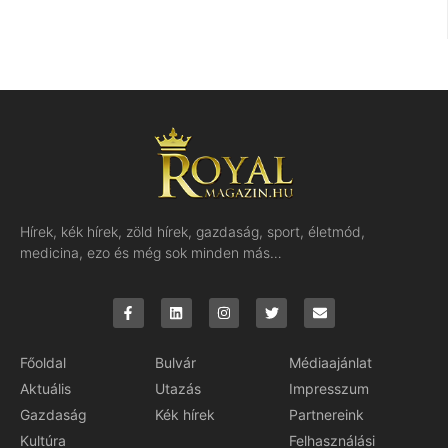
Hírek, kék hírek, zöld hírek, gazdaság, sport, életmód,
medicina, ezo és még sok minden más…
Főoldal
Bulvár
Médiaajánlat
Aktuális
Utazás
Impresszum
Gazdaság
Kék hírek
Partnereink
Kultúra
Felhasználási