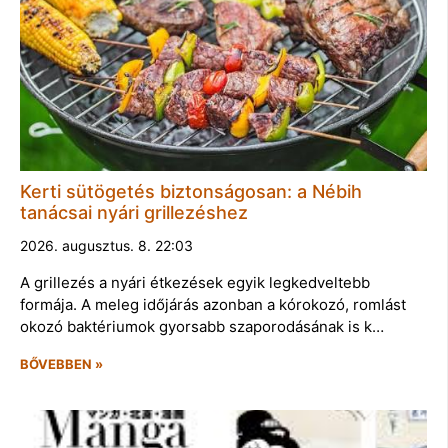
Kerti sütögetés biztonságosan: a Nébih
tanácsai nyári grillezéshez
2026. augusztus. 8. 22:03
A grillezés a nyári étkezések egyik legkedveltebb
formája. A meleg időjárás azonban a kórokozó, romlást
okozó baktériumok gyorsabb szaporodásának is k…
BŐVEBBEN »