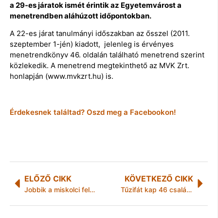
a 29-es járatok ismét érintik az Egyetemvárost a
menetrendben aláhúzott időpontokban.
A 22-es járat tanulmányi időszakban az ősszel (2011.
szeptember 1-jén) kiadott, jelenleg is érvényes
menetrendkönyv 46. oldalán található menetrend szerint
közlekedik. A menetrend megtekinthető az MVK Zrt.
honlapján (www.mvkzrt.hu) is.
Érdekesnek találtad? Oszd meg a Facebookon!
ELŐZŐ CIKK
KÖVETKEZŐ CIKK
Jobbik a miskolci felsőoktatásról
Tűzifát kap 46 család Szikszón