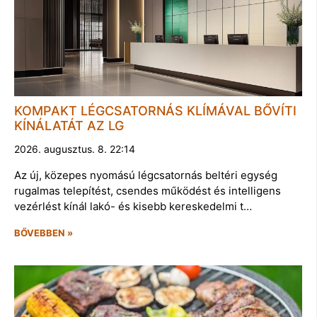
KOMPAKT LÉGCSATORNÁS KLÍMÁVAL BŐVÍTI
KÍNÁLATÁT AZ LG
2026. augusztus. 8. 22:14
Az új, közepes nyomású légcsatornás beltéri egység
rugalmas telepítést, csendes működést és intelligens
vezérlést kínál lakó- és kisebb kereskedelmi t…
BŐVEBBEN »