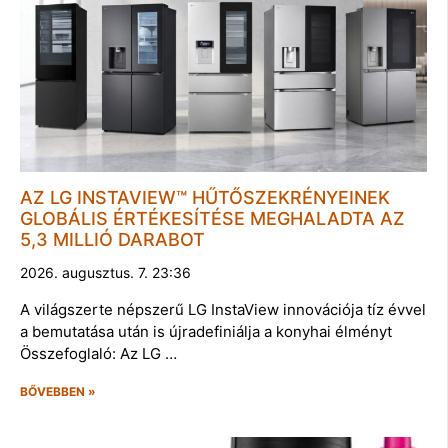
AZ LG INSTAVIEW™ HŰTŐSZEKRÉNYEINEK
GLOBÁLIS ÉRTÉKESÍTÉSE MEGHALADTA AZ
5,3 MILLIÓ DARABOT
2026. augusztus. 7. 23:36
A világszerte népszerű LG InstaView innovációja tíz évvel
a bemutatása után is újradefiniálja a konyhai élményt
Összefoglaló: Az LG …
BŐVEBBEN »