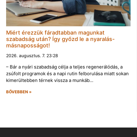
Miért érezzük fáradtabban magunkat
szabadság után? Így győzd le a nyaralás-
másnaposságot!
2026. augusztus. 7. 23:28
– Bár a nyári szabadság célja a teljes regenerálódás, a
zsúfolt programok és a napi rutin felborulása miatt sokan
kimerültebben térnek vissza a munkáb…
BŐVEBBEN »