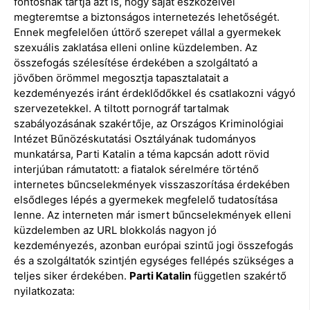
fontosnak tartja azt is, hogy saját eszközeivel
megteremtse a biztonságos internetezés lehetőségét.
Ennek megfelelően úttörő szerepet vállal a gyermekek
szexuális zaklatása elleni online küzdelemben. Az
összefogás szélesítése érdekében a szolgáltató a
jövőben örömmel megosztja tapasztalatait a
kezdeményezés iránt érdeklődőkkel és csatlakozni vágyó
szervezetekkel. A tiltott pornográf tartalmak
szabályozásának szakértője, az Országos Kriminológiai
Intézet Bűnözéskutatási Osztályának tudományos
munkatársa, Parti Katalin a téma kapcsán adott rövid
interjúban rámutatott: a fiatalok sérelmére történő
internetes bűncselekmények visszaszorítása érdekében
elsődleges lépés a gyermekek megfelelő tudatosítása
lenne. Az interneten már ismert bűncselekmények elleni
küzdelemben az URL blokkolás nagyon jó
kezdeményezés, azonban európai szintű jogi összefogás
és a szolgáltatók szintjén egységes fellépés szükséges a
teljes siker érdekében.
Parti Katalin
független szakértő
nyilatkozata: