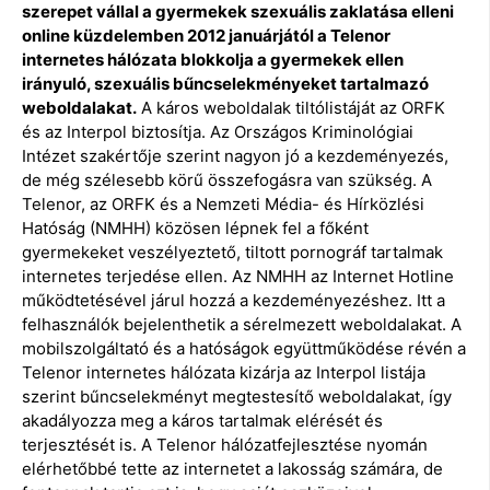
szerepet vállal a gyermekek szexuális zaklatása elleni
online küzdelemben 2012 januárjától a Telenor
internetes hálózata blokkolja a gyermekek ellen
irányuló, szexuális bűncselekményeket tartalmazó
weboldalakat.
A káros weboldalak tiltólistáját az ORFK
és az Interpol biztosítja. Az Országos Kriminológiai
Intézet szakértője szerint nagyon jó a kezdeményezés,
de még szélesebb körű összefogásra van szükség. A
Telenor, az ORFK és a Nemzeti Média- és Hírközlési
Hatóság (NMHH) közösen lépnek fel a főként
gyermekeket veszélyeztető, tiltott pornográf tartalmak
internetes terjedése ellen. Az NMHH az Internet Hotline
működtetésével járul hozzá a kezdeményezéshez. Itt a
felhasználók bejelenthetik a sérelmezett weboldalakat. A
mobilszolgáltató és a hatóságok együttműködése révén a
Telenor internetes hálózata kizárja az Interpol listája
szerint bűncselekményt megtestesítő weboldalakat, így
akadályozza meg a káros tartalmak elérését és
terjesztését is. A Telenor hálózatfejlesztése nyomán
elérhetőbbé tette az internetet a lakosság számára, de