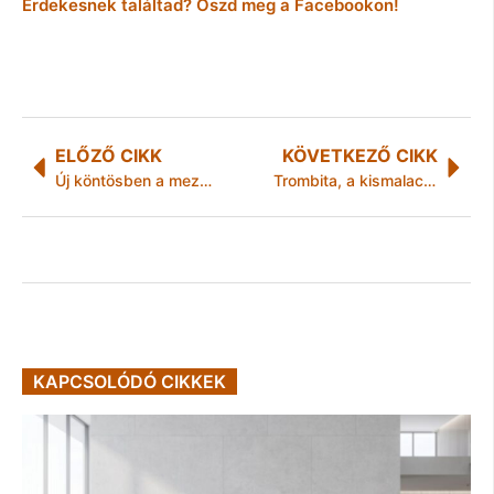
Érdekesnek találtad? Oszd meg a Facebookon!
ELŐZŐ CIKK
KÖVETKEZŐ CIKK
Új köntösben a mezőcsáti Humánszolgáltató Központ
Trombita, a kismalac, újra várja a gyerekeket
KAPCSOLÓDÓ CIKKEK