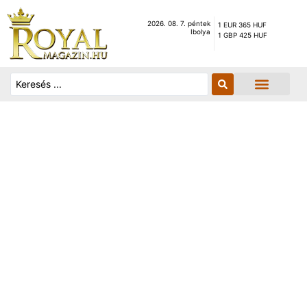
2026. 08. 7. péntek
1 EUR 365 HUF
Ibolya
1 GBP 425 HUF