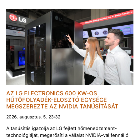
AZ LG ELECTRONICS 600 KW-OS
HŰTŐFOLYADÉK-ELOSZTÓ EGYSÉGE
MEGSZEREZTE AZ NVIDIA TANÚSÍTÁSÁT
2026. augusztus. 5. 23:32
A tanúsítás igazolja az LG fejlett hőmenedzsment-
technológiáját, megerősíti a vállalat NVIDIA-val fennálló