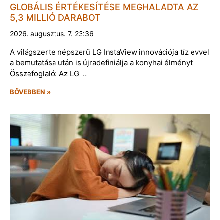
GLOBÁLIS ÉRTÉKESÍTÉSE MEGHALADTA AZ
5,3 MILLIÓ DARABOT
2026. augusztus. 7. 23:36
A világszerte népszerű LG InstaView innovációja tíz évvel
a bemutatása után is újradefiniálja a konyhai élményt
Összefoglaló: Az LG …
BŐVEBBEN »