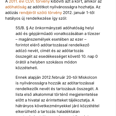
A
2011. évi CLVI. törvény
kibővíti azt a kört, amikor az
adóhatóság
az adótitkot nyilvánosságra hozhatja. Az
adózás
rendjéről szóló törvény
2012. január 1-től
hatályos új rendelkezése így szól:
55/B. § Az önkormányzati adóhatóság helyi
adó és gépjárműadó vonatkozásában a tízezer
– magánszemélyek esetében az ezer –
forintot elérő adótartozással rendelkező
adózó nevét, címét és az adótartozás
összegét az esedékességet követő 10. nap 0
órától a helyben szokásos módon
közzéteheti.
Ennek alapján 2012.február 20-tól Miskolcon
is nyilvánosságra hozzák az adótartozással
rendelkezők nevét és tartozásuk összegét. A
lista első alkalommal történő megjelentetése
előtt a hivatal az érintetteket tájékoztatja. A
hátrányos következményekkel járó közzététel
elkerülhető a tartozás haladéktalan