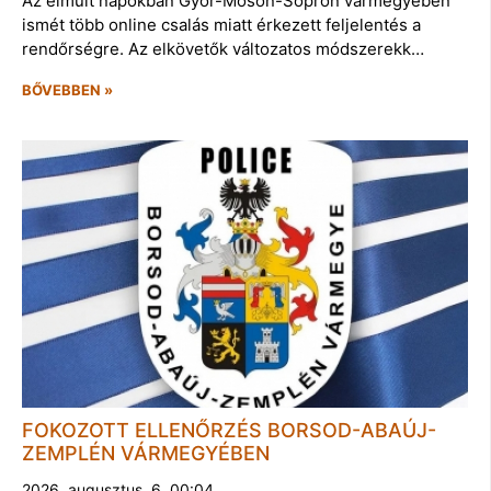
Az elmúlt napokban Győr-Moson-Sopron vármegyében
ismét több online csalás miatt érkezett feljelentés a
rendőrségre. Az elkövetők változatos módszerekk…
BŐVEBBEN »
FOKOZOTT ELLENŐRZÉS BORSOD-ABAÚJ-
ZEMPLÉN VÁRMEGYÉBEN
2026. augusztus. 6. 00:04