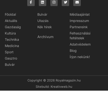
Főoldal
Bulvár
Médiaajánlat
Aktuális
Utazás
Impresszum
Gazdaság
Kék hírek
Partnereink
Kultúra
Felhasználási
Archívum
feltételek
Technika
Adatvédelem
Medicina
Blog
Sport
Írjon nekünk!
Gasztro
Bulvár
Copyright © 2026 Royalmagazin.hu
Sitebuild:
Kreativweb.hu