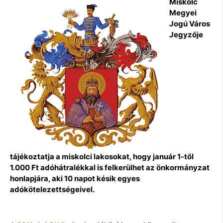
Miskolc
Megyei
Jogú Város
Jegyzője
tájékoztatja a miskolci lakosokat, hogy január 1-től
1.000 Ft adóhátralékkal is felkerülhet az önkormányzat
honlapjára, aki 10 napot késik egyes
adókötelezettségeivel.