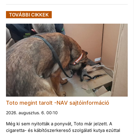
TOVÁBBI CIKKEK
Toto megint tarolt -NAV sajtóinformáció
2026. augusztus. 6. 00:10
Még ki sem nyitották a ponyvát, Toto már jelzett. A
cigaretta- és kábítószerkereső szolgálati kutya ezúttal