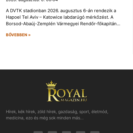
A DVTK stadionban 2026. augusztus 6-án rendezik a
Hapoel Tel Aviv – Katowice labdarúgó mérkőzést. A
Borsod-Abaúj-Zemplén Vármegyei Rendőr-főkapitán…
BŐVEBBEN »
Hírek, kék hírek, zöld hírek, gazdaság, sport, életmód,
medicina, ezo és még sok minden más…