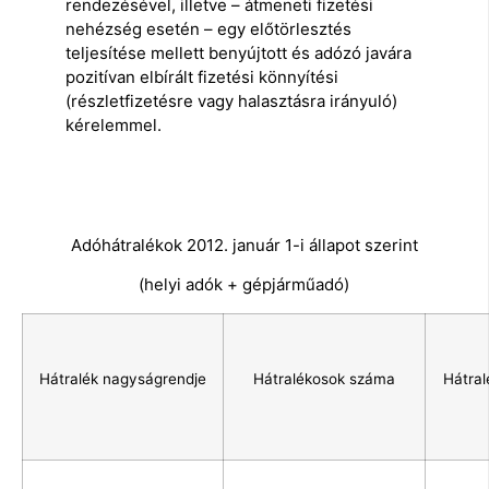
rendezésével, illetve – átmeneti fizetési
nehézség esetén – egy előtörlesztés
teljesítése mellett benyújtott és adózó javára
pozitívan elbírált fizetési könnyítési
(részletfizetésre vagy halasztásra irányuló)
kérelemmel.
Adóhátralékok 2012. január 1-i állapot szerint
(helyi adók + gépjárműadó)
Hátralék nagyságrendje
Hátralékosok száma
Hátral