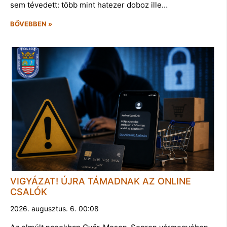
sem tévedett: több mint hatezer doboz ille…
BŐVEBBEN »
VIGYÁZAT! ÚJRA TÁMADNAK AZ ONLINE
CSALÓK
2026. augusztus. 6. 00:08