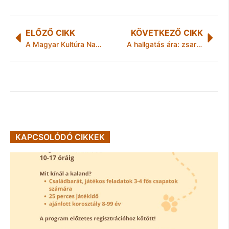
ELŐZŐ CIKK
KÖVETKEZŐ CIKK
A Magyar Kultúra Napja Kazincbarcikán
A hallgatás ára: zsaroló „chat-lakozott” rá a privire– Letölthető VIDEÓVAL
KAPCSOLÓDÓ CIKKEK