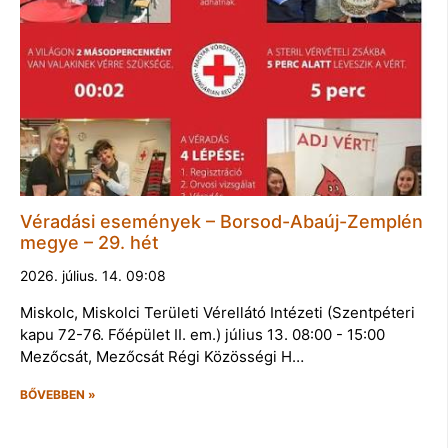
Véradási események – Borsod-Abaúj-Zemplén
megye – 29. hét
2026. július. 14. 09:08
Miskolc, Miskolci Területi Vérellátó Intézeti (Szentpéteri
kapu 72-76. Főépület II. em.) július 13. 08:00 - 15:00
Mezőcsát, Mezőcsát Régi Közösségi H…
BŐVEBBEN »