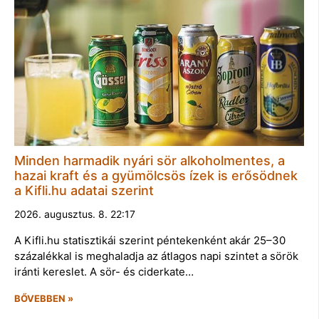
Minden harmadik nyári sör alkoholmentes, a
hazai kraft és a gyümölcsös ízek is erősödnek
a Kifli.hu adatai szerint
2026. augusztus. 8. 22:17
A Kifli.hu statisztikái szerint péntekenként akár 25–30
százalékkal is meghaladja az átlagos napi szintet a sörök
iránti kereslet. A sör- és ciderkate…
BŐVEBBEN »