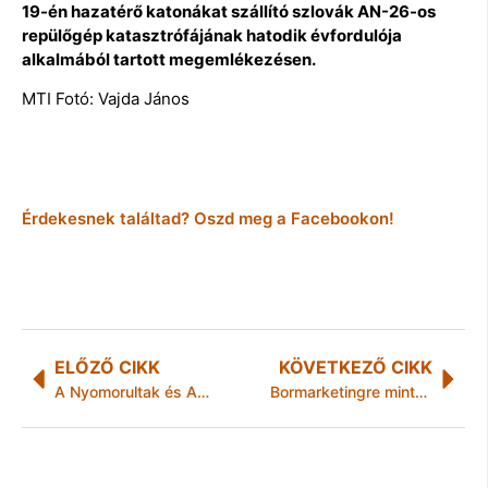
19-én hazatérő katonákat szállító szlovák AN-26-os
repülőgép katasztrófájának hatodik évfordulója
alkalmából tartott megemlékezésen.
MTI Fotó: Vajda János
Érdekesnek találtad? Oszd meg a Facebookon!
ELŐZŐ CIKK
KÖVETKEZŐ CIKK
A Nyomorultak és Az ügynök halála a Miskolci Nemzeti Színházban
Bormarketingre mintegy 600 millió forint áll rendelkezésre az idén