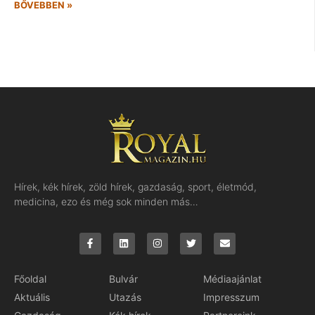
BŐVEBBEN »
Hírek, kék hírek, zöld hírek, gazdaság, sport, életmód,
medicina, ezo és még sok minden más…
Főoldal
Bulvár
Médiaajánlat
Aktuális
Utazás
Impresszum