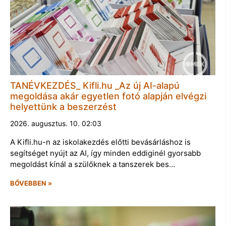
TANÉVKEZDÉS_ Kifli.hu _Az új AI-alapú
megoldása akár egyetlen fotó alapján elvégzi
helyettünk a beszerzést
2026. augusztus. 10. 02:03
A Kifli.hu-n az iskolakezdés előtti bevásárláshoz is
segítséget nyújt az AI, így minden eddiginél gyorsabb
megoldást kínál a szülőknek a tanszerek bes…
BŐVEBBEN »