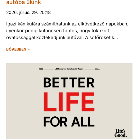
autóba ülünk
2026. július. 29. 20:18
Igazi kánikulára számíthatunk az elkövetkező napokban,
ilyenkor pedig különösen fontos, hogy fokozott
óvatossággal közlekedjünk autóval. A sofőröket k…
BŐVEBBEN »