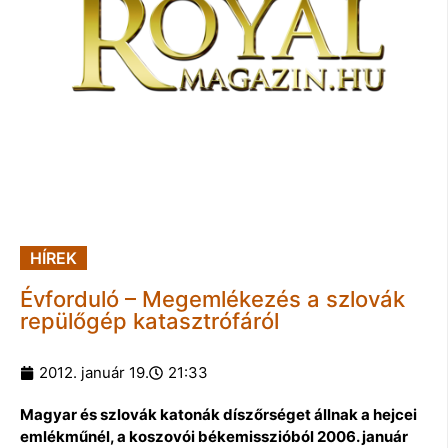
HÍREK
Évforduló – Megemlékezés a szlovák
repülőgép katasztrófáról
2012. január 19.
21:33
Magyar és szlovák katonák díszőrséget állnak a hejcei
emlékműnél, a koszovói békemisszióból 2006. január