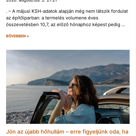
. – A májusi KSH-adatok alapján még nem látszik fordulat
az építőiparban: a termelés volumene éves
összevetésben 10,7, az előző hónaphoz képest pedig …
BŐVEBBEN »
Jön az újabb hőhullám – erre figyeljünk oda, ha