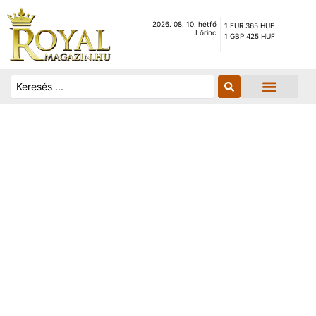
2026. 08. 10. hétfő
1 EUR 365 HUF
Lőrinc
1 GBP 425 HUF