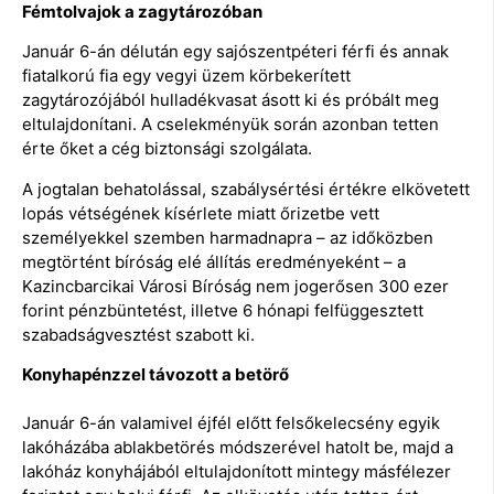
Fémtolvajok a zagytározóban
Január 6-án délután egy sajószentpéteri férfi és annak
fiatalkorú fia egy vegyi üzem körbekerített
zagytározójából hulladékvasat ásott ki és próbált meg
eltulajdonítani. A cselekményük során azonban tetten
érte őket a cég biztonsági szolgálata.
A jogtalan behatolással, szabálysértési értékre elkövetett
lopás vétségének kísérlete miatt őrizetbe vett
személyekkel szemben harmadnapra – az időközben
megtörtént bíróság elé állítás eredményeként – a
Kazincbarcikai Városi Bíróság nem jogerősen 300 ezer
forint pénzbüntetést, illetve 6 hónapi felfüggesztett
szabadságvesztést szabott ki.
Konyhapénzzel távozott a betörő
Január 6-án valamivel éjfél előtt felsőkelecsény egyik
lakóházába ablakbetörés módszerével hatolt be, majd a
lakóház konyhájából eltulajdonított mintegy másfélezer