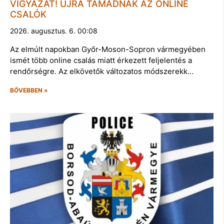
VIGYÁZAT! ÚJRA TÁMADNAK AZ ONLINE
CSALÓK
2026. augusztus. 6. 00:08
Az elmúlt napokban Győr-Moson-Sopron vármegyében
ismét több online csalás miatt érkezett feljelentés a
rendőrségre. Az elkövetők változatos módszerekk…
BŐVEBBEN »