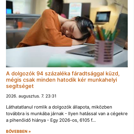
A dolgozók 94 százaléka fáradtsággal küzd,
mégis csak minden hatodik kér munkahelyi
segítséget
2026. augusztus. 7. 23:31
Láthatatlanul romlik a dolgozók állapota, miközben
továbbra is munkába járnak - Ilyen hatással van a cégekre
a pihenőidő hiánya - Egy 2026-os, 6105 f…
BŐVEBBEN »