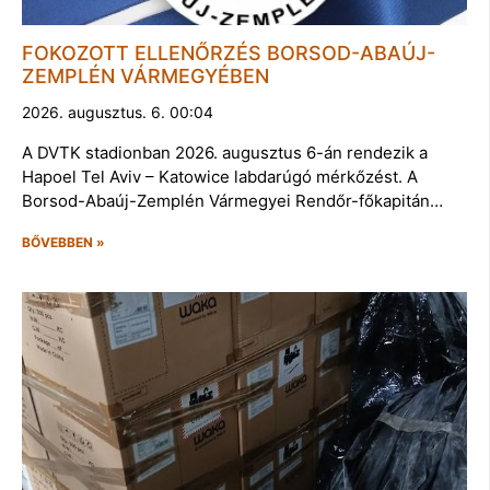
FOKOZOTT ELLENŐRZÉS BORSOD-ABAÚJ-
ZEMPLÉN VÁRMEGYÉBEN
2026. augusztus. 6. 00:04
A DVTK stadionban 2026. augusztus 6-án rendezik a
Hapoel Tel Aviv – Katowice labdarúgó mérkőzést. A
Borsod-Abaúj-Zemplén Vármegyei Rendőr-főkapitán…
BŐVEBBEN »