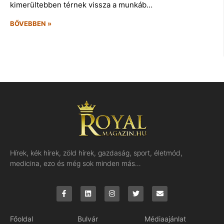
kimerültebben térnek vissza a munkáb…
BŐVEBBEN »
Hírek, kék hírek, zöld hírek, gazdaság, sport, életmód,
medicina, ezo és még sok minden más…
Főoldal
Bulvár
Médiaajánlat