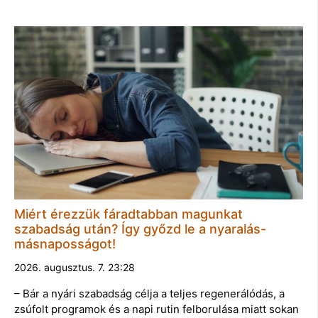
Miért érezzük fáradtabban magunkat
szabadság után? Így győzd le a nyaralás-
másnaposságot!
2026. augusztus. 7. 23:28
– Bár a nyári szabadság célja a teljes regenerálódás, a
zsúfolt programok és a napi rutin felborulása miatt sokan