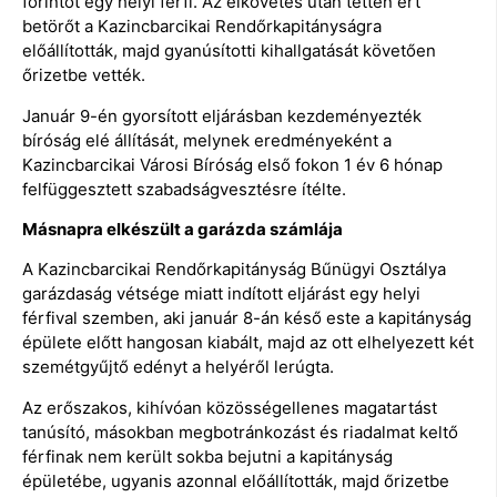
forintot egy helyi férfi. Az elkövetés után tetten ért
betörőt a Kazincbarcikai Rendőrkapitányságra
előállították, majd gyanúsítotti kihallgatását követően
őrizetbe vették.
Január 9-én gyorsított eljárásban kezdeményezték
bíróság elé állítását, melynek eredményeként a
Kazincbarcikai Városi Bíróság első fokon 1 év 6 hónap
felfüggesztett szabadságvesztésre ítélte.
Másnapra elkészült a garázda számlája
A Kazincbarcikai Rendőrkapitányság Bűnügyi Osztálya
garázdaság vétsége miatt indított eljárást egy helyi
férfival szemben, aki január 8-án késő este a kapitányság
épülete előtt hangosan kiabált, majd az ott elhelyezett két
szemétgyűjtő edényt a helyéről lerúgta.
Az erőszakos, kihívóan közösségellenes magatartást
tanúsító, másokban megbotránkozást és riadalmat keltő
férfinak nem került sokba bejutni a kapitányság
épületébe, ugyanis azonnal előállították, majd őrizetbe