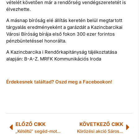
vételét követően már a rendőrség vendégszeretetét is
élvezhette.
A másnap bíróság elé állítás keretén belül megtartott
tárgyalás eredményeként a garázdát a Kazincbarcikai
Városi Bíróság bírája első fokon 300 ezer forintos
pénzbüntetéssel honorálta.
A Kazincbarcika i Rendőrkapitányság tájékoztatása
alapján: B-A-Z. MRFK Kommunikációs Iroda
Érdekesnek találtad? Oszd meg a Facebookon!
ELŐZŐ CIKK
KÖVETKEZŐ CIKK
„Kétéltű” segéd-motorkerékpár
Körözési akció Sárospatakon