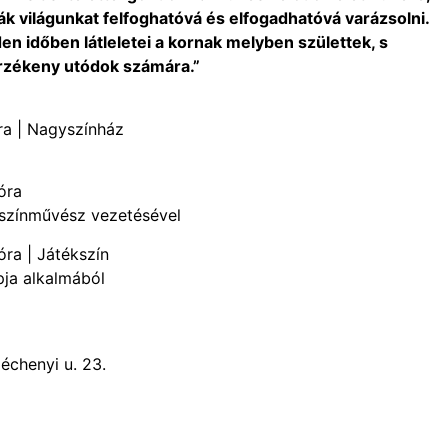
ják világunkat felfoghatóvá és elfogadhatóvá varázsolni.
n időben látleletei a kornak melyben születtek, s
rzékeny utódok számára.”
ra | Nagyszínház
óra
 színművész vezetésével
óra | Játékszín
pja alkalmából
échenyi u. 23.