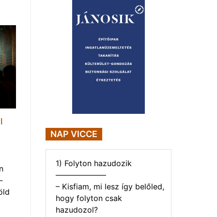
l
NAP VICCE
1) Folyton hazudozik
n
——————–
-
– Kisfiam, mi lesz így belőled,
öld
hogy folyton csak
hazudozol?