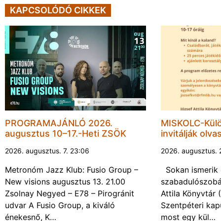
KAPCSOLÓDÓ CIKKEK
PROGRAMAJÁNLÓ 2026.
MISKOLC-Külö
augusztus 10–17.-Heti ZSÖK
invitálják olva
2026. augusztus. 7. 23:06
2026. augusztus. 
Metronóm Jazz Klub: Fusio Group –
Sokan ismerik 
New visions augusztus 13. 21.00
szabadulószobá
Zsolnay Negyed – E78 – Pirogránit
Attila Könyvtár
udvar A Fusio Group, a kiváló
Szentpéteri kap
énekesnő, K…
most egy kül…