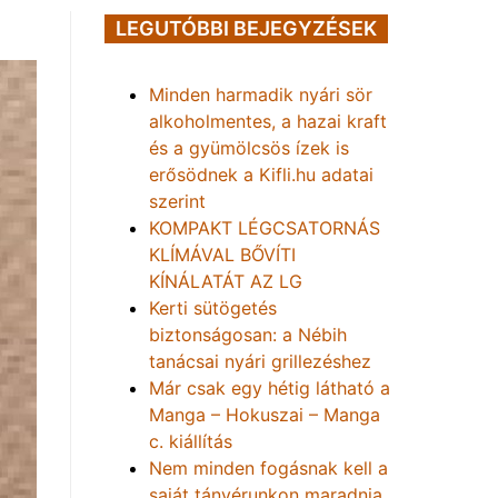
LEGUTÓBBI BEJEGYZÉSEK
Minden harmadik nyári sör
alkoholmentes, a hazai kraft
és a gyümölcsös ízek is
erősödnek a Kifli.hu adatai
szerint
KOMPAKT LÉGCSATORNÁS
KLÍMÁVAL BŐVÍTI
KÍNÁLATÁT AZ LG
Kerti sütögetés
biztonságosan: a Nébih
tanácsai nyári grillezéshez
Már csak egy hétig látható a
Manga – Hokuszai – Manga
c. kiállítás
Nem minden fogásnak kell a
saját tányérunkon maradnia