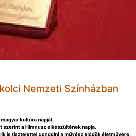
skolci Nemzeti Színházban
 magyar kultúra napját.
t szerint a Himnusz elkészültének napja.
lik is tisztelettel gondolni a művész elődök életművére,