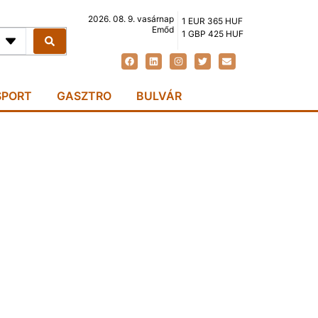
2026. 08. 9. vasárnap
1 EUR 365 HUF
Emőd
1 GBP 425 HUF
SPORT
GASZTRO
BULVÁR