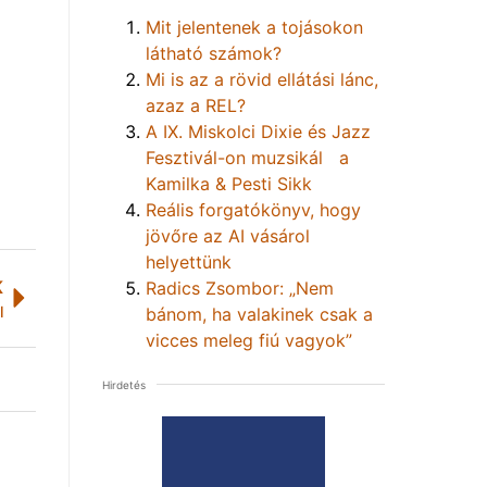
Mit jelentenek a tojásokon
látható számok?
Mi is az a rövid ellátási lánc,
azaz a REL?
A IX. Miskolci Dixie és Jazz
Fesztivál-on muzsikál a
Kamilka & Pesti Sikk
Reális forgatókönyv, hogy
jövőre az AI vásárol
helyettünk
K
Radics Zsombor: „Nem
l
bánom, ha valakinek csak a
vicces meleg fiú vagyok”
Hirdetés