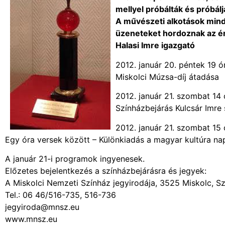
mellyel próbálták és próbál
A művészeti alkotások minde
üzeneteket hordoznak az é
Halasi Imre igazgató
2012. január 20. péntek 19 ó
Miskolci Múzsa-díj átadása
2012. január 21. szombat 14 
Színházbejárás Kulcsár Imre
2012. január 21. szombat 15 
Egy óra versek között – Különkiadás a magyar kultúra na
A január 21-i programok ingyenesek.
Előzetes bejelentkezés a színházbejárásra és jegyek:
A Miskolci Nemzeti Színház jegyirodája, 3525 Miskolc, Sz
Tel.: 06 46/516-735, 516-736
jegyiroda@mnsz.eu
www.mnsz.eu