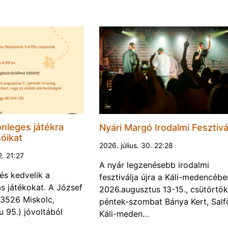
nleges játékra
Nyári Margó Irodalmi Fesztivá
sóikat
2026. július. 30. 22:28
2. 21:27
A nyár legzenésebb irodalmi
és kedvelik a
fesztiválja újra a Káli-medencébe
s játékokat. A József
2026.augusztus 13-15., csütörtök
 (3526 Miskolc,
péntek-szombat Bánya Kert, Salf
u 95.) jóvoltából
Káli-meden…