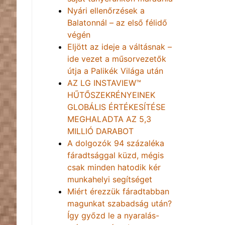
Nyári ellenőrzések a
Balatonnál – az első félidő
végén
Eljött az ideje a váltásnak –
ide vezet a műsorvezetők
útja a Palikék Világa után
AZ LG INSTAVIEW™
HŰTŐSZEKRÉNYEINEK
GLOBÁLIS ÉRTÉKESÍTÉSE
MEGHALADTA AZ 5,3
MILLIÓ DARABOT
A dolgozók 94 százaléka
fáradtsággal küzd, mégis
csak minden hatodik kér
munkahelyi segítséget
Miért érezzük fáradtabban
magunkat szabadság után?
Így győzd le a nyaralás-