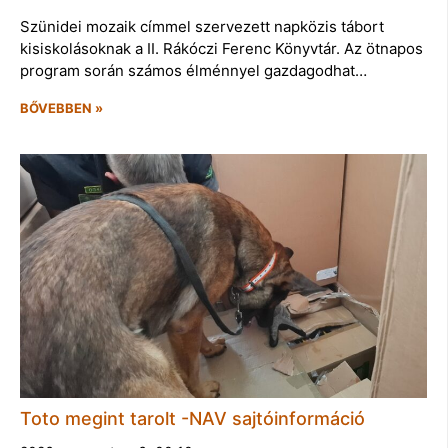
Szünidei mozaik címmel szervezett napközis tábort
kisiskolásoknak a II. Rákóczi Ferenc Könyvtár. Az ötnapos
program során számos élménnyel gazdagodhat…
BŐVEBBEN »
Toto megint tarolt -NAV sajtóinformáció