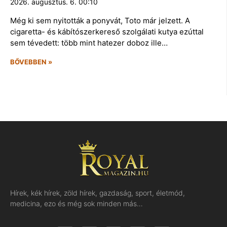
2026. augusztus. 6. 00:10
Még ki sem nyitották a ponyvát, Toto már jelzett. A
cigaretta- és kábítószerkereső szolgálati kutya ezúttal
sem tévedett: több mint hatezer doboz ille…
BŐVEBBEN »
Hírek, kék hírek, zöld hírek, gazdaság, sport, életmód,
medicina, ezo és még sok minden más…