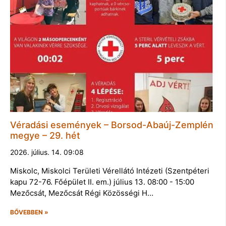
Véradási események – Borsod-Abaúj-Zemplén
megye – 29. hét
2026. július. 14. 09:08
Miskolc, Miskolci Területi Vérellátó Intézeti (Szentpéteri
kapu 72-76. Főépület II. em.) július 13. 08:00 - 15:00
Mezőcsát, Mezőcsát Régi Közösségi H…
BŐVEBBEN »