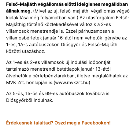
Felső-Majláth végállomás előtti ideiglenes megállóban
állnak meg.
(Mivel az új, felső-majláthi végállomás végső
kialakítása még folyamatban van.) Az utasforgalom Felső-
Majláthig történő közlekedésével változik a 2-es
villamosok menetrendje is. Ezzel párhuzamosan a
villamosbérletek január 16-ától nem vehetők igénybe az
1-es, 1A-s autóbuszokon Diósgyőr és Felső-Majláth
közötti utazáshoz.
Az 1-es és 2-es villamosok új indulási időpontját
tartalmazó menetrendi betétlapok január 13-ától
átvehetők a bérletpénztárakban, illetve megtalálhatók az
MVK Zrt. honlapján is.(www.mvkzrt.hu)
Az 5-ös, 15-ös és 69-es autóbuszok továbbra is
Diósgyőrből indulnak.
Érdekesnek találtad? Oszd meg a Facebookon!