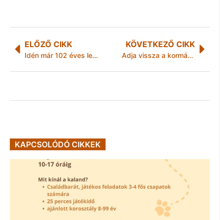
ELŐZŐ CIKK
KÖVETKEZŐ CIKK
Idén már 102 éves lesz a város legidősebb polgára
Adja vissza a kormány a külhoni ifjúsági szervezetektől elvett pénzt!
KAPCSOLÓDÓ CIKKEK