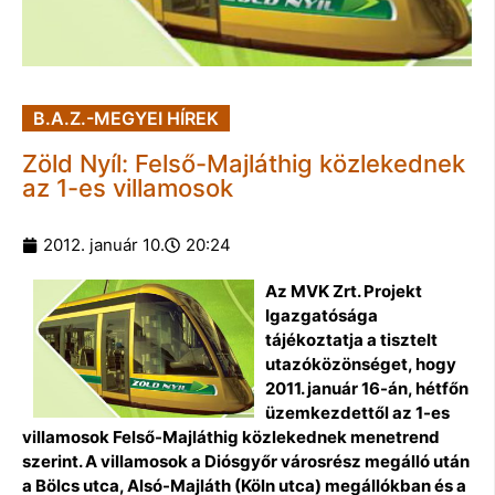
B.A.Z.-MEGYEI HÍREK
Zöld Nyíl: Felső-Majláthig közlekednek
az 1-es villamosok
2012. január 10.
20:24
Az MVK Zrt. Projekt
Igazgatósága
tájékoztatja a tisztelt
utazóközönséget, hogy
2011. január 16-án, hétfőn
üzemkezdettől az 1-es
villamosok Felső-Majláthig közlekednek menetrend
szerint.
A villamosok a Diósgyőr városrész megálló után
a Bölcs utca, Alsó-Majláth (Köln utca) megállókban és a