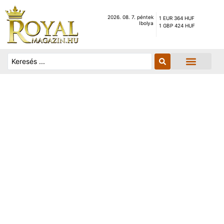
2026. 08. 7. péntek
1 EUR 364 HUF
Ibolya
1 GBP 424 HUF