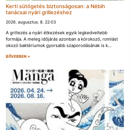
Kerti sütögetés biztonságosan: a Nébih
tanácsai nyári grillezéshez
2026. augusztus. 8. 22:03
A grillezés a nyári étkezések egyik legkedveltebb
formája. A meleg időjárás azonban a kórokozó, romlást
okozó baktériumok gyorsabb szaporodásának is k…
BŐVEBBEN »