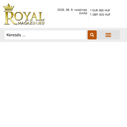
2026. 08. 9. vasárnap
1 EUR 365 HUF
Emőd
1 GBP 425 HUF