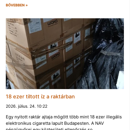
BŐVEBBEN »
18 ezer tiltott íz a raktárban
2026. július. 24. 10:22
Egy nyitott raktár ajtaja mögött több mint 18 ezer illegális
elektronikus cigaretta lapult Budapesten. A NAV
pénzügyőrei egy közterületi ellenőrzés so…