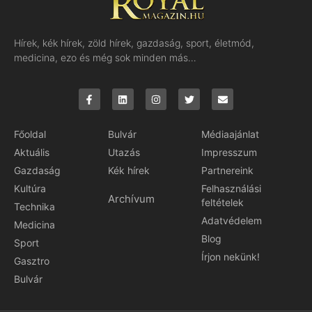
Hírek, kék hírek, zöld hírek, gazdaság, sport, életmód,
medicina, ezo és még sok minden más…
Főoldal
Bulvár
Médiaajánlat
Aktuális
Utazás
Impresszum
Gazdaság
Kék hírek
Partnereink
Kultúra
Felhasználási
Archívum
feltételek
Technika
Adatvédelem
Medicina
Blog
Sport
Írjon nekünk!
Gasztro
Bulvár