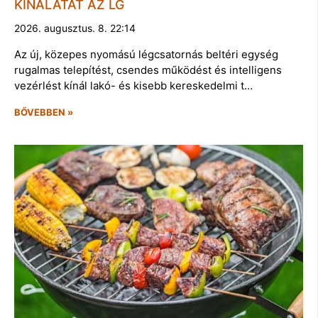
KÍNÁLATÁT AZ LG
2026. augusztus. 8. 22:14
Az új, közepes nyomású légcsatornás beltéri egység
rugalmas telepítést, csendes működést és intelligens
vezérlést kínál lakó- és kisebb kereskedelmi t…
BŐVEBBEN »