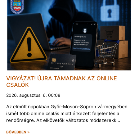
VIGYÁZAT! ÚJRA TÁMADNAK AZ ONLINE
CSALÓK
2026. augusztus. 6. 00:08
Az elmúlt napokban Győr-Moson-Sopron vármegyében
ismét több online csalás miatt érkezett feljelentés a
rendőrségre. Az elkövetők változatos módszerekk…
BŐVEBBEN »