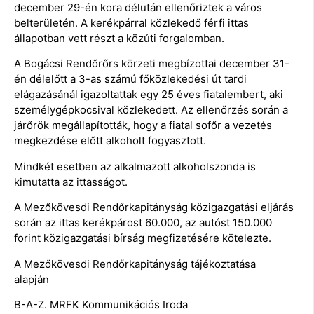
december 29-én kora délután ellenőriztek a város
belterületén. A kerékpárral közlekedő férfi ittas
állapotban vett részt a közúti forgalomban.
A Bogácsi Rendőrőrs körzeti megbízottai december 31-
én délelőtt a 3-as számú főközlekedési út tardi
elágazásánál igazoltattak egy 25 éves fiatalembert, aki
személygépkocsival közlekedett. Az ellenőrzés során a
járőrök megállapították, hogy a fiatal sofőr a vezetés
megkezdése előtt alkoholt fogyasztott.
Mindkét esetben az alkalmazott alkoholszonda is
kimutatta az ittasságot.
A Mezőkövesdi Rendőrkapitányság közigazgatási eljárás
során az ittas kerékpárost 60.000, az autóst 150.000
forint közigazgatási bírság megfizetésére kötelezte.
A Mezőkövesdi Rendőrkapitányság tájékoztatása
alapján
B-A-Z. MRFK Kommunikációs Iroda