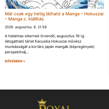
Már csak egy hétig látható a Manga – Hokuszai
– Manga c. kiállítás
2026. augusztus. 8. 21:58
A hatalmas sikernek örvendő, augusztus 16-ig
látogatható tárlat Kacusika Hokuszai művész
munkásságát a kortárs japán mangák (képregények)
perspektíváj…
BŐVEBBEN »