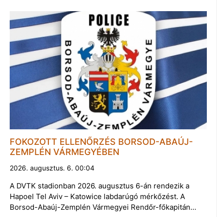
FOKOZOTT ELLENŐRZÉS BORSOD-ABAÚJ-
ZEMPLÉN VÁRMEGYÉBEN
2026. augusztus. 6. 00:04
A DVTK stadionban 2026. augusztus 6-án rendezik a
Hapoel Tel Aviv – Katowice labdarúgó mérkőzést. A
Borsod-Abaúj-Zemplén Vármegyei Rendőr-főkapitán…