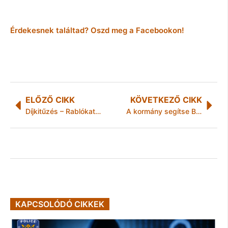
Érdekesnek találtad? Oszd meg a Facebookon!
ELŐZŐ CIKK
KÖVETKEZŐ CIKK
Díjkitűzés – Rablókat keres a rendőrség
A kormány segítse Budapestet és a BKV-t!
KAPCSOLÓDÓ CIKKEK