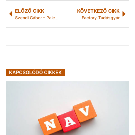
ELŐZŐ CIKK
KÖVETKEZŐ CIKK
Szendi Gábor – Paleolit táplálkozás kezdőknek
Factory-Tudásgyár
KAPCSOLÓDÓ CIKKEK