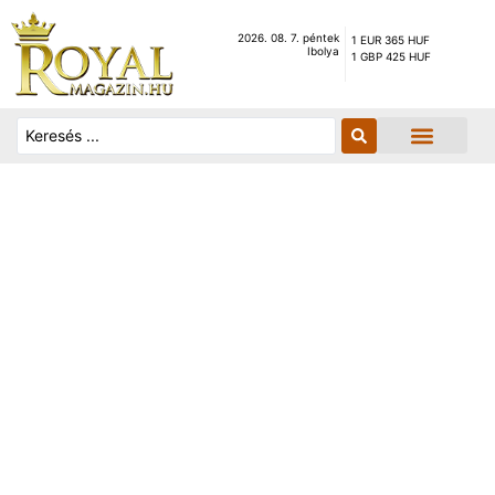
2026. 08. 7. péntek
1 EUR 365 HUF
Ibolya
1 GBP 425 HUF