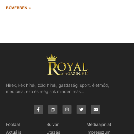
BŐVEBBEN »
Hírek, kék hírek, zöld hírek, gazdaság, sport, életmód,
medicina, ezo és még sok minden más…
Főoldal
Bulvár
Médiaajánlat
Aktuális
Utazás
Impresszum