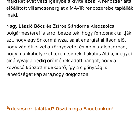
majd két évet vesz igénybe a kivitelezés. A rendszer által
előállított villamosenergiát a MAVIR rendszerébe táplálják
majd.
Nagy László Bőcs és Zsíros Sándorné Alsózsolca
polgármesterei is arról beszéltek, hogy fontosnak tartják
azt, hogy egy önkormányzat saját energiát állítson elő,
hogy védjék ezzel a környezetet és nem utolsósorban,
hogy munkahelyeket teremtsenek. Lakatos Attila, megyei
cigányvajda pedig örömének adott hangot, hogy a
kevéssé képzett munkaerő, így a cigányság is
lehetőséget kap arra,hogy dolgozzon.
Érdekesnek találtad? Oszd meg a Facebookon!