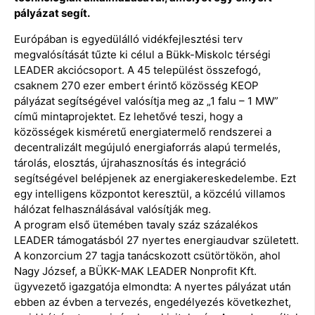
pályázat segít.
Európában is egyedülálló vidékfejlesztési terv
megvalósítását tűzte ki célul a Bükk-Miskolc térségi
LEADER akciócsoport. A 45 települést összefogó,
csaknem 270 ezer embert érintő közösség KEOP
pályázat segítségével valósítja meg az „1 falu – 1 MW”
című mintaprojektet. Ez lehetővé teszi, hogy a
közösségek kisméretű energiatermelő rendszerei a
decentralizált megújuló energiaforrás alapú termelés,
tárolás, elosztás, újrahasznosítás és integráció
segítségével belépjenek az energiakereskedelembe. Ezt
egy intelligens központot keresztül, a közcélú villamos
hálózat felhasználásával valósítják meg.
A program első ütemében tavaly száz százalékos
LEADER támogatásból 27 nyertes energiaudvar született.
A konzorcium 27 tagja tanácskozott csütörtökön, ahol
Nagy József, a BÜKK-MAK LEADER Nonprofit Kft.
ügyvezető igazgatója elmondta: A nyertes pályázat után
ebben az évben a tervezés, engedélyezés következhet,