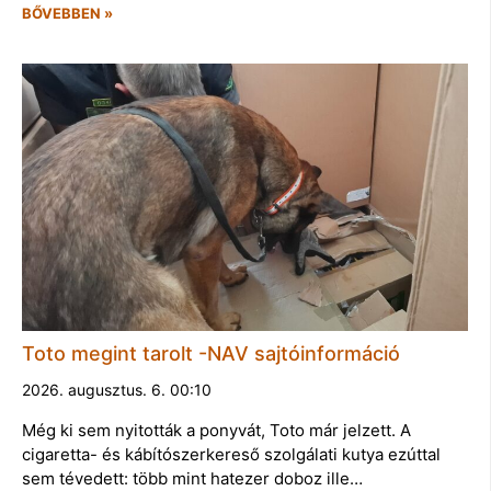
BŐVEBBEN »
Toto megint tarolt -NAV sajtóinformáció
2026. augusztus. 6. 00:10
Még ki sem nyitották a ponyvát, Toto már jelzett. A
cigaretta- és kábítószerkereső szolgálati kutya ezúttal
sem tévedett: több mint hatezer doboz ille…