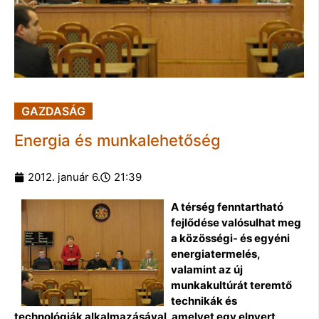
GAZDASÁG
Energia és munkalehetőség
2012. január 6.
21:39
A térség fenntartható
fejlődése valósulhat meg
a közösségi- és egyéni
energiatermelés,
valamint az új
munkakultúrát teremtő
technikák és
technológiák alkalmazásával, amelyet egy elnyert