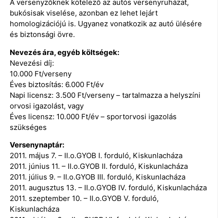
A versenyzőknek kötelező az autós versenyruházat,
bukósisak viselése, azonban ez lehet lejárt
homologizációjú is. Ugyanez vonatkozik az autó ülésére
és biztonsági övre.
Nevezés ára, egyéb költségek:
Nevezési díj:
10.000 Ft/verseny
Éves biztosítás: 6.000 Ft/év
Napi licensz: 3.500 Ft/verseny – tartalmazza a helyszíni
orvosi igazolást, vagy
Éves licensz: 10.000 Ft/év – sportorvosi igazolás
szükséges
Versenynaptár:
2011. május 7. – II.o.GYOB I. forduló, Kiskunlacháza
2011. június 11. – II.o.GYOB II. forduló, Kiskunlacháza
2011. július 9. – II.o.GYOB III. forduló, Kiskunlacháza
2011. augusztus 13. – II.o.GYOB IV. forduló, Kiskunlacháza
2011. szeptember 10. – II.o.GYOB V. forduló,
Kiskunlacháza