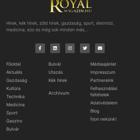
Hírek, kék hírek, zöld hírek, gazdaság, sport, életmód,
medicina, ezo és még sok minden más…
Főoldal
Bulvár
Médiaajánlat
Aktuális
Utazás
Impresszum
Gazdaság
Kék hírek
Partnereink
Kultúra
Felhasználási
Archívum
feltételek
Technika
Adatvédelem
Medicina
Blog
Sport
Írjon nekünk!
Gasztro
Bulvár