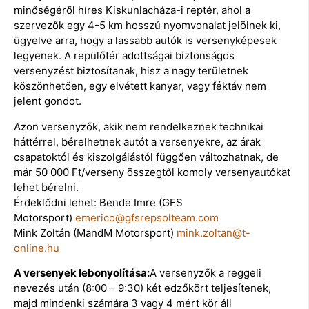
minőségéről híres Kiskunlacháza-i reptér, ahol a
szervezők egy 4-5 km hosszú nyomvonalat jelölnek ki,
ügyelve arra, hogy a lassabb autók is versenyképesek
legyenek. A repülőtér adottságai biztonságos
versenyzést biztosítanak, hisz a nagy területnek
köszönhetően, egy elvétett kanyar, vagy féktáv nem
jelent gondot.
Azon versenyzők, akik nem rendelkeznek technikai
háttérrel, bérelhetnek autót a versenyekre, az árak
csapatoktól és kiszolgálástól függően változhatnak, de
már 50 000 Ft/verseny összegtől komoly versenyautókat
lehet bérelni.
Érdeklődni lehet: Bende Imre (GFS
Motorsport)
emerico@gfsrepsolteam.com
Mink Zoltán (MandM Motorsport)
mink.zoltan@t-
online.hu
A versenyek lebonyolítása:
A versenyzők a reggeli
nevezés után (8:00 – 9:30) két edzőkört teljesítenek,
majd mindenki számára 3 vagy 4 mért kör áll