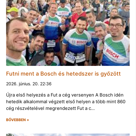
Futni ment a Bosch és hetedszer is győzött
2026. június. 20. 22:36
Újra első helyezés a Fut a cég versenyen A Bosch idén
hetedik alkalommal végzett első helyen a több mint 860
cég részvételével megrendezett Fut a c…
BŐVEBBEN »