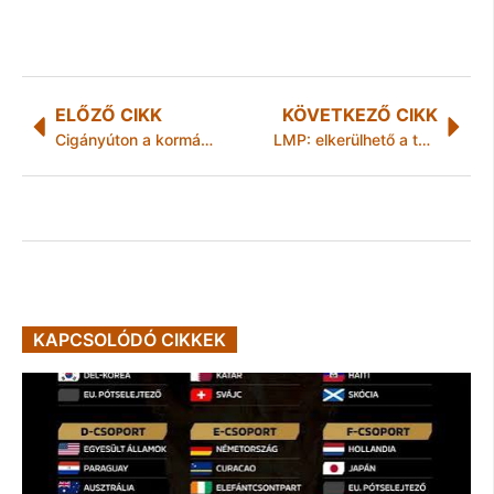
ELŐZŐ CIKK
KÖVETKEZŐ CIKK
Cigányúton a kormányfői ígéret: még a szakállamtitkár sem hisz Orbán Viktornak
LMP: elkerülhető a tömeges önkormányzati csőd!
KAPCSOLÓDÓ CIKKEK