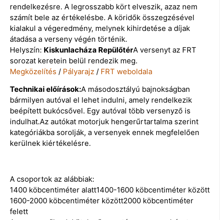
rendelkezésre. A legrosszabb kört elveszik, azaz nem
számít bele az értékelésbe. A köridők összegzésével
kialakul a végeredmény, melynek kihirdetése a díjak
átadása a verseny végén történik.
Helyszín:
Kiskunlacháza Repülőtér
A versenyt az FRT
sorozat keretein belül rendezik meg.
Megközelítés
/
Pályarajz
/
FRT weboldala
Technikai előírások:
A másodosztályú bajnokságban
bármilyen autóval el lehet indulni, amely rendelkezik
beépített bukócsővel. Egy autóval több versenyző is
indulhat.Az autókat motorjuk hengerűrtartalma szerint
kategóriákba sorolják, a versenyek ennek megfelelően
kerülnek kiértékelésre.
A csoportok az alábbiak:
1400 köbcentiméter alatt1400-1600 köbcentiméter között
1600-2000 köbcentiméter között2000 köbcentiméter
felett