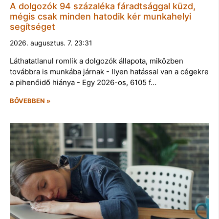
A dolgozók 94 százaléka fáradtsággal küzd,
mégis csak minden hatodik kér munkahelyi
segítséget
2026. augusztus. 7. 23:31
Láthatatlanul romlik a dolgozók állapota, miközben
továbbra is munkába járnak - Ilyen hatással van a cégekre
a pihenőidő hiánya - Egy 2026-os, 6105 f…
BŐVEBBEN »