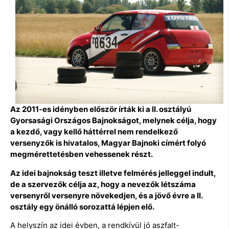
Az 2011-es idényben először írták ki a II. osztályú
Gyorsasági Országos Bajnokságot, melynek célja, hogy
a kezdő, vagy kellő háttérrel nem rendelkező
versenyzők is hivatalos, Magyar Bajnoki címért folyó
megmérettetésben vehessenek részt.
Az idei bajnokság teszt illetve felmérés jelleggel indult,
de a szervezők célja az, hogy a nevezők létszáma
versenyről versenyre növekedjen, és a jövő évre a II.
osztály egy önálló sorozattá lépjen elő.
A helyszín az idei évben, a rendkívül jó aszfalt-