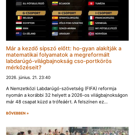
Már a kezdő sípszó előtt: ho-gyan alakítják a
matematikai folyamatok a megreformált
labdarúgó-világbajnokság cso-portkörös
mérkőzéseit?
2026. június. 21. 23:40
A Nemzetközi Labdarúgó-szövetség (FIFA) reformja
nyomán a korábbi 32 helyett a 2026-os világbajnokságon
már 48 csapat küzd a trófeáért. A felszínen ez…
BŐVEBBEN »